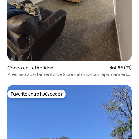
Condo en Lethbridge
Calificación 
4.86 (21)
Precioso apartamento de 2 dormitorios con aparcamiento
gratuito - #2
Favorito entre huéspedes
Favorito entre huéspedes