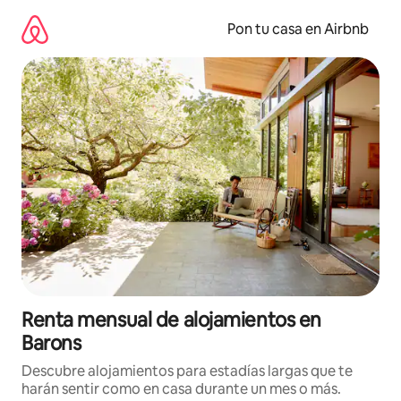
Omite
el
Pon tu casa en Airbnb
contenido
Renta mensual de alojamientos en
Barons
Descubre alojamientos para estadías largas que te
harán sentir como en casa durante un mes o más.