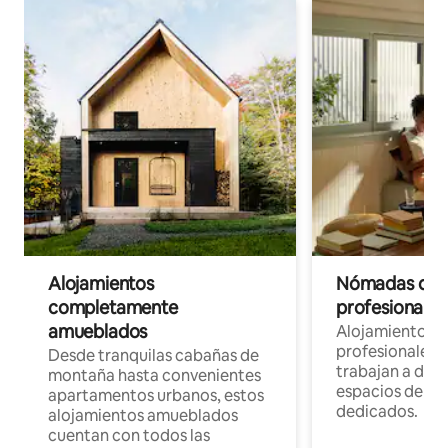
Alojamientos
Nómadas digit
completamente
profesionales 
amueblados
Alojamientos 
profesionales 
Desde tranquilas cabañas de
trabajan a dist
montaña hasta convenientes
espacios de tr
apartamentos urbanos, estos
dedicados.
alojamientos amueblados
cuentan con todos las