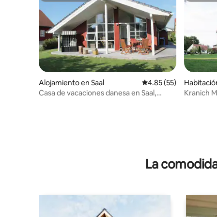
Alojamiento en Saal
Calificación promedio:
4.85 (55)
Habitació
Casa de vacaciones danesa en Saal,
Kranich 
cerca de Saaler Bodden
apartame
La comodidad