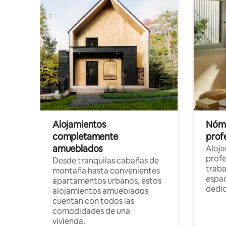
Alojamientos
Nóma
completamente
profe
amueblados
Aloj
profe
Desde tranquilas cabañas de
traba
montaña hasta convenientes
espac
apartamentos urbanos, estos
dedi
alojamientos amueblados
cuentan con todos las
comodidades de una
vivienda.