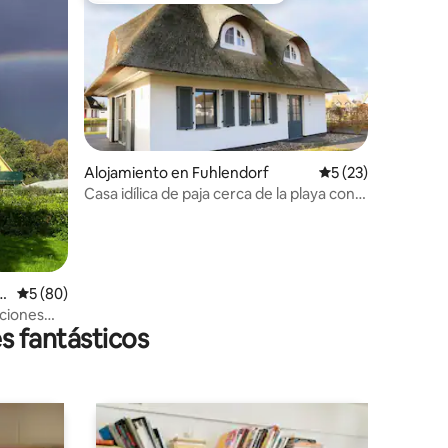
Alojamiento en Fuhlendorf
Calificación promed
5 (23)
Casa idílica de paja cerca de la playa con
comodidades
a
Calificación promedio: 5 de 5, 80 reseñas
5 (80)
ciones
s fantásticos
áltico