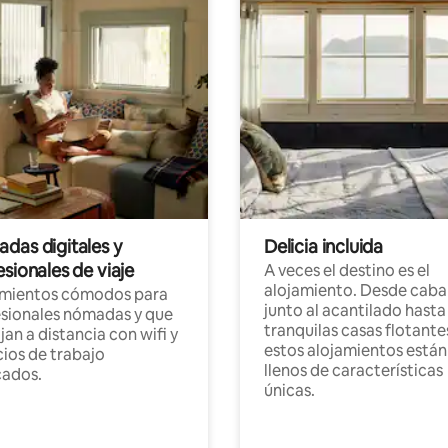
das digitales y
Delicia incluida
sionales de viaje
A veces el destino es el
alojamiento. Desde caba
amientos cómodos para
junto al acantilado hasta
sionales nómadas y que
tranquilas casas flotante
jan a distancia con wifi y
estos alojamientos están
ios de trabajo
llenos de características
cados.
únicas.