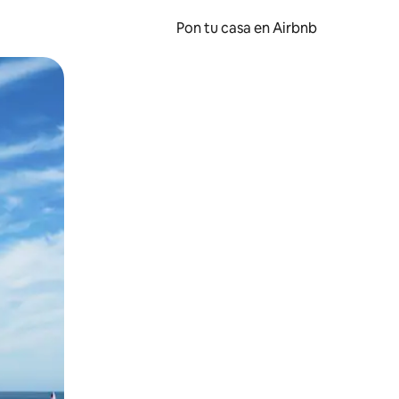
Pon tu casa en Airbnb
o o desliza el dedo.