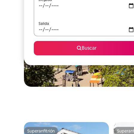
Salida
Buscar
Superanfitrión
Superanf
Superanfitrión
Superanf