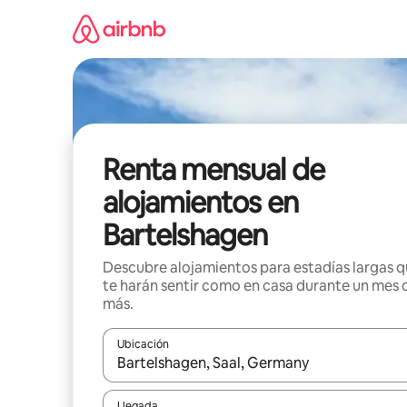
Omite
el
contenido
Renta mensual de
alojamientos en
Bartelshagen
Descubre alojamientos para estadías largas 
te harán sentir como en casa durante un mes 
más.
Ubicación
Cuando los resultados estén disponibles, navega co
Llegada