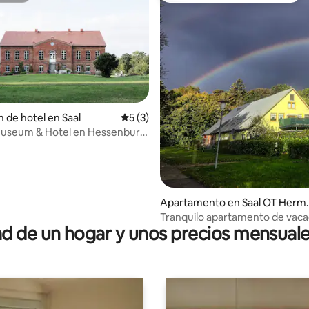
 4.85 de 5, 55 reseñas
n de hotel en Saal
Calificación promedio: 5 de 5, 3 reseñas
5 (3)
Museum & Hotel en Hessenburg,
nto 2
Apartamento en Saal OT Herm
nnshof
Tranquilo apartamento de vaca
 de un hogar y unos precios mensuale
cerca de Bodden / Darß / Mar B