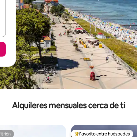
Alquileres mensuales cerca de ti
itrión
Favorito entre huéspedes
itrión
Favorito entre huéspedes prefe