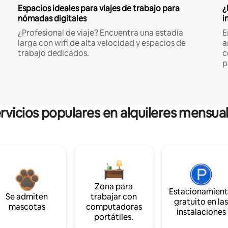
Espacios ideales para viajes de trabajo para
¿
nómadas digitales
i
¿Profesional de viaje? Encuentra una estadía
E
larga con wifi de alta velocidad y espacios de
a
trabajo dedicados.
c
p
rvicios populares en alquileres mensua
Zona para
Estacionamien
Se admiten
trabajar con
gratuito en la
mascotas
computadoras
instalaciones
portátiles.