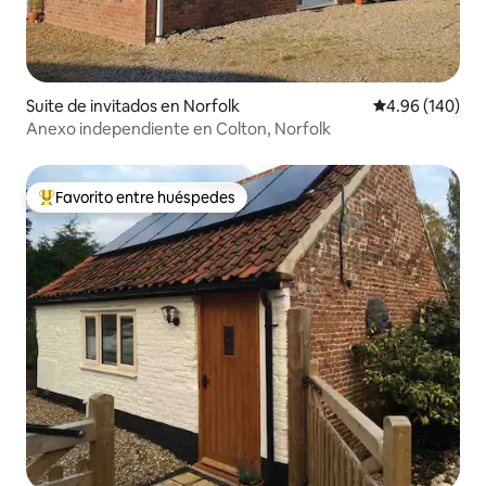
Suite de invitados en Norfolk
Calificación pr
4.96 (140)
Anexo independiente en Colton, Norfolk
Favorito entre huéspedes
Favorito entre huéspedes preferido