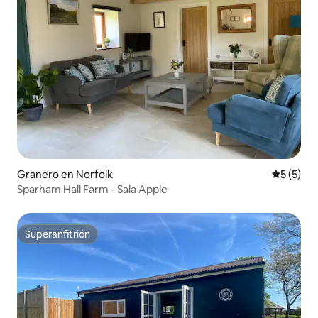
Granero en Norfolk
Calificac
5 (5)
Sparham Hall Farm - Sala Apple
Superanfitrión
Superanfitrión