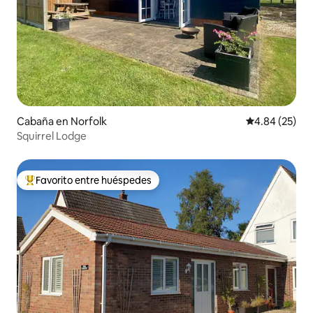
Cabaña en Norfolk
Calificación p
4.84 (25)
Squirrel Lodge
Favorito entre huéspedes
Favorito entre huéspedes preferido