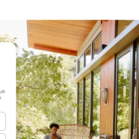
que
o
n las teclas de flecha hacia arriba y hacia abajo o explora con el tact