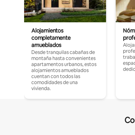
Alojamientos
Nóma
completamente
profe
amueblados
Aloj
profe
Desde tranquilas cabañas de
traba
montaña hasta convenientes
espac
apartamentos urbanos, estos
dedi
alojamientos amueblados
cuentan con todos las
comodidades de una
vivienda.
Co