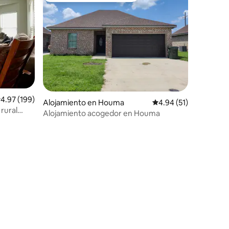
alificación promedio: 4.97 de 5, 199 reseñas
4.97 (199)
Alojamiento en Houma
Calificación promedio:
4.94 (51)
rural
Alojamiento acogedor en Houma