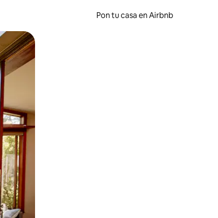
Pon tu casa en Airbnb
o o desliza el dedo.