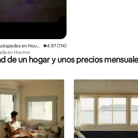
huéspedes en Hou
Calificación promedio: 4.97 de 5, 114 reseñas
4.97 (114)
vada en Houma
 de un hogar y unos precios mensuale