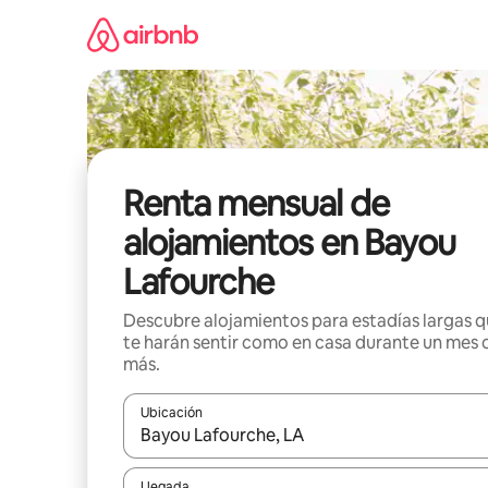
Omite
el
contenido
Renta mensual de
alojamientos en Bayou
Lafourche
Descubre alojamientos para estadías largas 
te harán sentir como en casa durante un mes 
más.
Ubicación
Cuando los resultados estén disponibles, navega co
Llegada