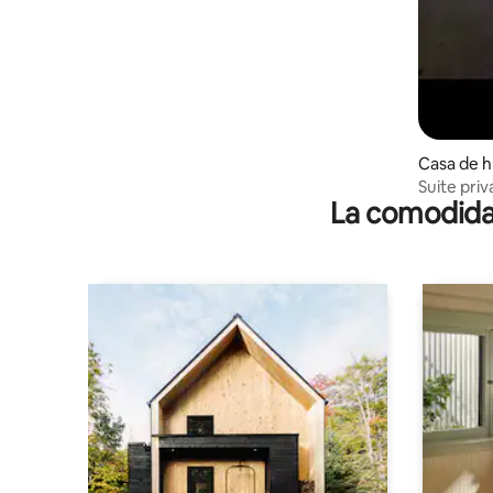
Casa de 
ma
Suite pri
La comodidad