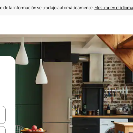
e de la información se tradujo automáticamente. 
Mostrar en el idioma
n las teclas de flecha hacia arriba y hacia abajo o explora con el tact