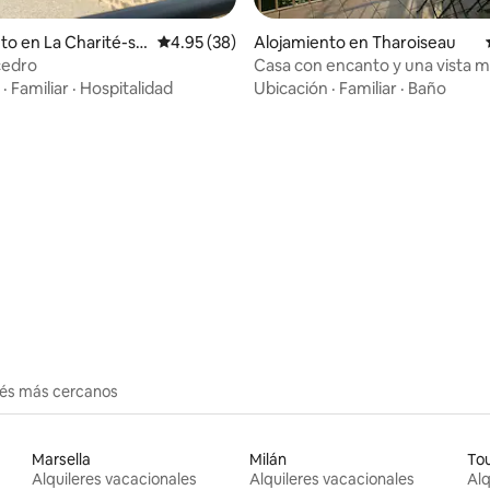
to en La Charité-su
Calificación promedio: 4.95 de 5, 38 reseñas
4.95 (38)
Alojamiento en Tharoiseau
cedro
Casa con encanto y una vista m
Vézelay
·
Familiar
·
Hospitalidad
Ubicación
·
Familiar
·
Baño
dio: 5 de 5, 6 reseñas
erés más cercanos
Marsella
Milán
To
Alquileres vacacionales
Alquileres vacacionales
Alq