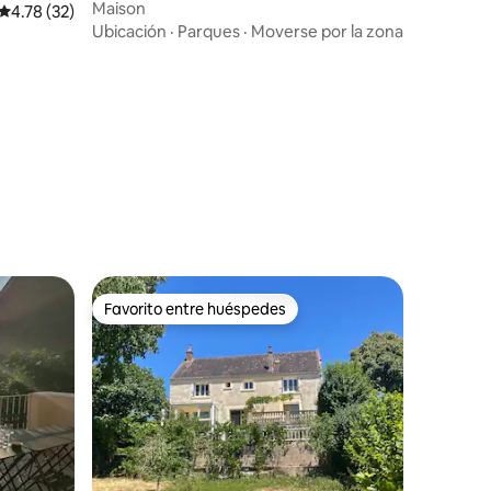
étoy
Maison
Calificación promedio: 4.78 de 5, 32 reseñas
4.78 (32)
Ubicación
·
Parques
·
Moverse por la zona
Favorito entre huéspedes
Favorito entre huéspedes