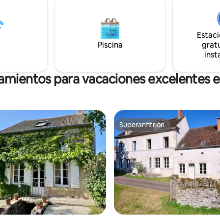
de Sancerre/Pouilly, los castillos
andes lagos, y de Saint-
Fargeau y Guédelon, Vézelay, el 
Guedelon y el viñedo de
Idiomas: francés, inglés, alemá
 7 km de Clamecy, ciudad
Estac
 puerto deportivo, todas las
panadería, tienda de
Piscina
gratu
es a 3 km.
inst
jamientos para vacaciones excelentes e
Superanfitrión
Superanfitrión