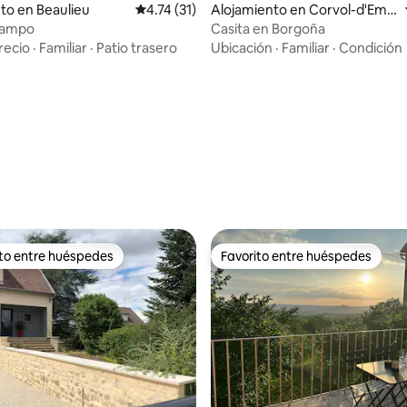
to en Beaulieu
Calificación promedio: 4.74 de 5, 31 reseñas
4.74 (31)
Alojamiento en Corvol-d'Emb
ernard
campo
Casita en Borgoña
recio
·
Familiar
·
Patio trasero
Ubicación
·
Familiar
·
Condición
 4.87 de 5, 15 reseñas
ito entre huéspedes
Favorito entre huéspedes
 entre huéspedes preferido
Favorito entre huéspedes