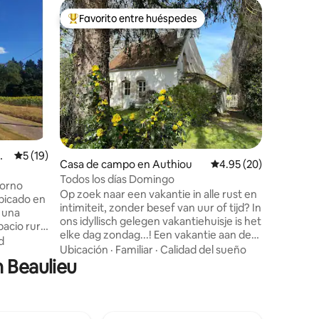
Casa de 
Favorito entre huéspedes
Favorit
Favorito entre huéspedes preferido
Favorit
Molino de
Borgoña
Experienc
century w
of privat
and hidde
sanctuar
Familiar
·
peace, w
water rep
Perfectly
Burgundy,
N
Calificación promedio: 5 de 5, 19 reseñas
5 (19)
Casa de campo en Authiou
Calificación promedio:
4.95 (20)
seamless
modern l
Todos los días Domingo
torno
heating a
Op zoek naar een vakantie in alle rust en
the ulti
intimiteit, zonder besef van uur of tijd? In
 una
ons idyllisch gelegen vakantiehuisje is het
acio rural
elke dag zondag...! Een vakantie aan de
vada,
d
westkant van de Morvan, in de regio
Ubicación
·
Familiar
·
Calidad del sueño
sala de
n Beaulieu
rondom Vézelay, Clamecy en het Canal
, hacer un
du Nivernais biedt een unieke
scansar! A
combinatie van natuur, geschiedenis en
de
rust en leent zich ook uitstekend voor
s viñedos
een combinatievakantie. Start of eindig