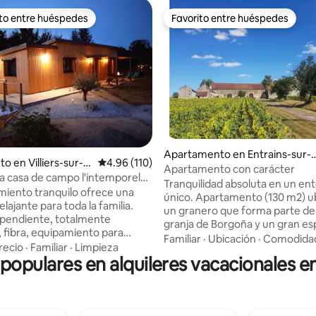
ito entre huéspedes
Favorito entre huéspedes
 entre huéspedes preferido
Favorito entre huéspedes
Apartamento en Entrains-sur-
io: 5 de 5, 39 reseñas
o en Villiers-sur-Y
Calificación promedio: 4.96 de 5, 110 reseñas
4.96 (110)
ohain
Apartamento con carácter
 casa de campo l'intemporel
Tranquilidad absoluta en un en
amiento tranquilo ofrece una
único. Apartamento (130 m2) ubicado en
elajante para toda la familia.
un granero que forma parte de
pendiente, totalmente
granja de Borgoña y un gran esp
 fibra, equipamiento para
(6,5 hectáreas) con madera pri
Familiar
·
Ubicación
·
Comodida
rdín con zona de comedor,
recio
·
Familiar
·
Limpieza
estanque, extensos céspedes, 
 populares en alquileres vacacionales e
acceso gratuito al spa, jardín
fiestas... ¡para relajarse, pasear
aparcamiento privado. A 100
picnic, jugar o simplemente de
 canal y del Yonne. Ideal para
800 m del pueblo y su Castillo 
ie o en bicicleta, a 15 km de
Réveillon. Cerca de los famoso
cerca del parque del Morvan,