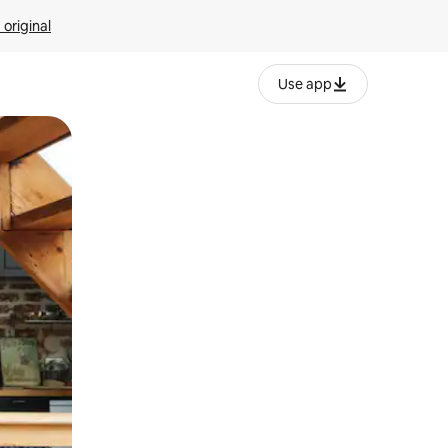
 original
Use app
o o desliza el dedo.