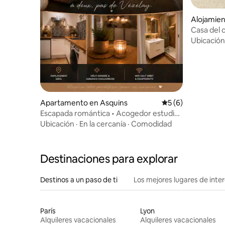
Alojamien
r-Loire
Casa del 
Ubicación
Apartamento en Asquins
Calificación prome
5 (6)
Escapada romántica • Acogedor estudio
cerca de Vézelay
Ubicación
·
En la cercanía
·
Comodidad
Destinaciones para explorar
Destinos a un paso de ti
Los mejores lugares de int
París
Lyon
Alquileres vacacionales
Alquileres vacacionales