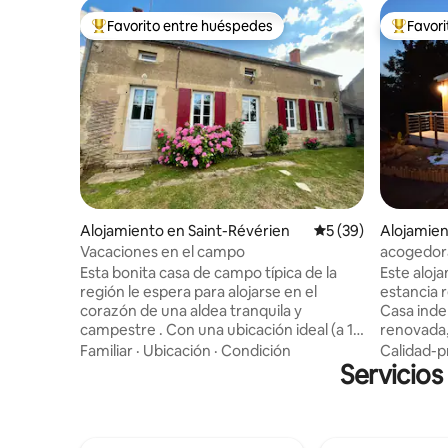
Favorito entre huéspedes
Favor
Favorito entre huéspedes preferido
Favorito
Alojamiento en Saint-Révérien
Calificación promed
5 (39)
Alojamient
onne
Vacaciones en el campo
acogedora
con spa
Esta bonita casa de campo típica de la
Este aloj
región le espera para alojarse en el
estancia r
corazón de una aldea tranquila y
Casa inde
campestre . Con una ubicación ideal (a 10
renovada,
km) entre dos estanques, Baye y Merle (
bebés. Ja
Familiar
·
Ubicación
·
Condición
Calidad-p
playa vigilada, piragüismo, remo, parque
Servicios
barbacoa, 
infantil , ciclismo de montaña, pesca…) y
cerrado, 
en Saint Jacques de Compostelle .
metros del
Actividades: paseos en barco o en
pasear a p
bicicleta a lo largo del canal, senderismo
Vézelay, 