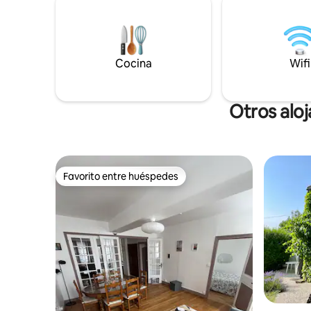
o ciclismo de montaña en el bosque. Para
con sus gr
visitar: Nevers, Veselay, Pougues-les-
Fargeau, 
Eaux, Cosne-sur-Loire…
Tannay. A
Entretenimiento: el Pal (parque de
medieval,
atracciones y zoológico), circuito de
Cocina
tiendas, 
Wifi
Magnycours, rugby
comestibl
Otros alo
Favorito entre huéspedes
Favorito entre huéspedes