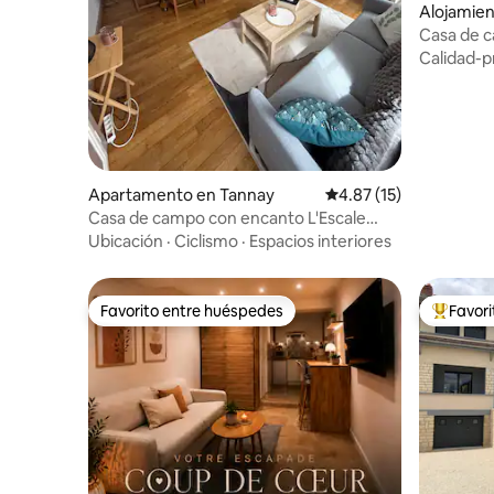
Alojamien
Casa de 
Calidad-p
Apartamento en Tannay
Calificación promedio:
4.87 (15)
Casa de campo con encanto L'Escale
Tannaysienne
Ubicación
·
Ciclismo
·
Espacios interiores
Favorito entre huéspedes
Favor
Favorito entre huéspedes
Favorito