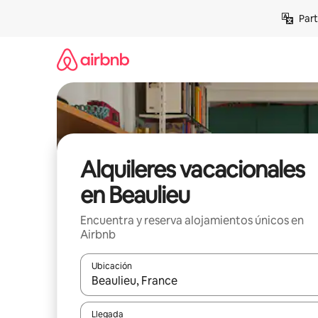
Omite
Part
el
contenido
Alquileres vacacionales
en Beaulieu
Encuentra y reserva alojamientos únicos en
Airbnb
Ubicación
Cuando los resultados estén disponibles, navega co
Llegada