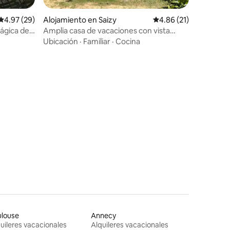
Calificación promedio: 4.97 de 5, 29 reseñas
4.97 (29)
Alojamiento en Saizy
Calificación promedio:
4.86 (21)
ágica de
Amplia casa de vacaciones con vista
panorámica
Ubicación
·
Familiar
·
Cocina
ulouse
Annecy
uileres vacacionales
Alquileres vacacionales