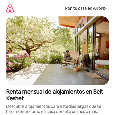
Omite
el
Pon tu casa en Airbnb
contenido
Renta mensual de alojamientos en Beit
Keshet
Descubre alojamientos para estadías largas que te
harán sentir como en casa durante un mes o más.