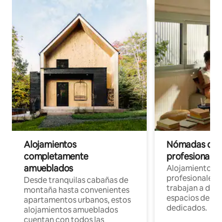
Alojamientos
Nómadas digit
completamente
profesionales 
amueblados
Alojamientos 
profesionales 
Desde tranquilas cabañas de
trabajan a dist
montaña hasta convenientes
espacios de tr
apartamentos urbanos, estos
dedicados.
alojamientos amueblados
cuentan con todos las