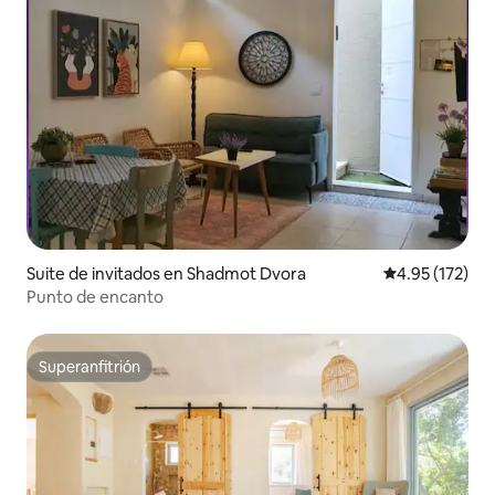
Suite de invitados en Shadmot Dvora
Calificación p
4.95 (172)
Punto de encanto
Superanfitrión
Superanfitrión