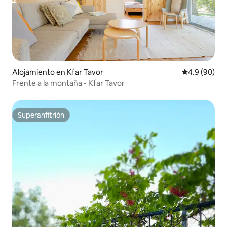
Alojamiento en Kfar Tavor
Calificación 
4.9 (90)
Frente a la montaña - Kfar Tavor
Superanfitrión
Superanfitrión