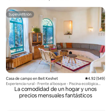
Superanfitrión
Superanfitrión
Casa de campo en Beit Keshet
Calificación pr
4.92 (549)
Experiencia rural - Frente al bosque - Piscina ecológica
La comodidad de un hogar y unos
para inmersión
precios mensuales fantásticos