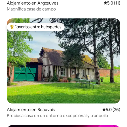
Alojamiento en Argœuves
Calificación
5.0 (11)
Magnífica casa de campo
Favorito entre huéspedes
Favorito entre huéspedes preferido
Alojamiento en Beauvais
Calificación
5.0 (26)
Preciosa casa en un entorno excepcional y tranquilo