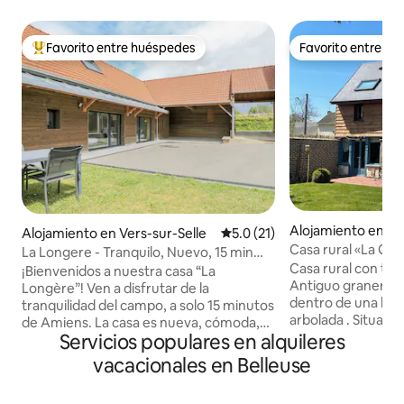
Favorito entre huéspedes
Favorito entre h
Favorito entre huéspedes preferido
Favorito entre h
Alojamiento en Do
Alojamiento en Vers-sur-Selle
Calificación promedio: 5.0 de 
5.0 (21)
Casa rural «La Gr
La Longere - Tranquilo, Nuevo, 15 min
Casa rural con to
Amiens
¡Bienvenidos a nuestra casa “La
Antiguo granero 
Longère”! Ven a disfrutar de la
dentro de una he
tranquilidad del campo, a solo 15 minutos
arbolada . Situado en un pueblo a medio
de Amiens. La casa es nueva, cómoda,
camino de Amiens y
Servicios populares en alquileres
perfecta para pasar un buen rato con la
la autopista de la 
familia o los amigos. Ofrece 3
vacacionales en Belleuse
Pueblo de Gerbero
habitaciones dobles; para la séptima y
pueblo más hermos
octava persona: dos camas individuales