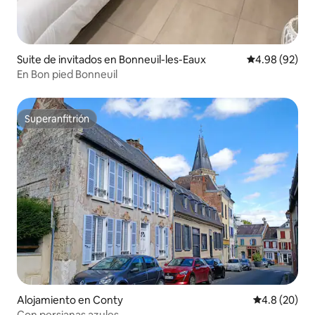
Suite de invitados en Bonneuil-les-Eaux
Calificación p
4.98 (92)
En Bon pied Bonneuil
Superanfitrión
Superanfitrión
Alojamiento en Conty
Calificación
4.8 (20)
Con persianas azules