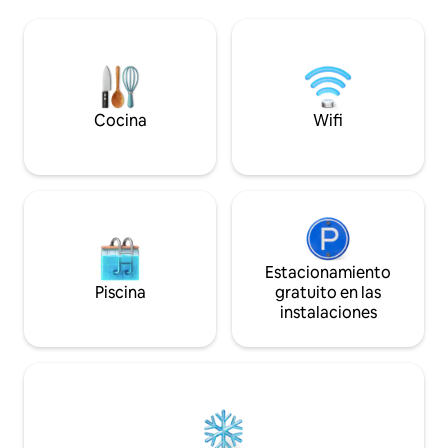
kilómetros. Aerop
en una cabaña o un sofá cama. Una
minutos. Todos lo
cocina totalmente equipada, una
Estacionamiento c
luminosa sala de estar con vista al jardín,
recarga para vehícu
dos baños y un garaje seguro. Ubicada
de 0.2 E/Kw) Tarifa decreciente (3/4
en el Vallée de la Selle, cerca de la Coulée
noches...) bajo pedido. Propieta
Verte y de un parque infantil justo al otro
lugar.
lado de la calle.
Cocina
Wifi
Estacionamiento
Piscina
gratuito en las
instalaciones