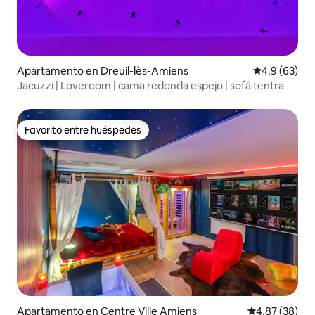
Apartamento en Dreuil-lès-Amiens
Calificación
4.9 (63)
Jacuzzi | Loveroom | cama redonda espejo | sofá tentra
Favorito entre huéspedes
Favorito entre huéspedes
Apartamento en Centre Ville Amiens
Calificación p
4.87 (38)