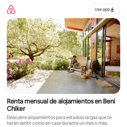
Omite
el
Use app
contenido
Renta mensual de alojamientos en Beni
Chiker
Descubre alojamientos para estadías largas que te
harán sentir como en casa durante un mes o más.