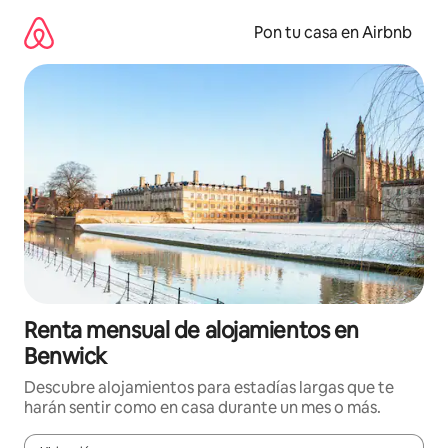
Omite
el
Pon tu casa en Airbnb
contenido
Renta mensual de alojamientos en
Benwick
Descubre alojamientos para estadías largas que te
harán sentir como en casa durante un mes o más.