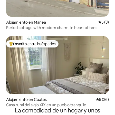
Alojamiento en Manea
Calificac
5 (3)
Period cottage with modern charm, in heart of fens
Favorito entre huéspedes
Favorito entre huéspedes preferido
Alojamiento en Coates
Calificaci
5 (26)
Casa rural del siglo XIX en un pueblo tranquilo
La comodidad de un hogar y unos