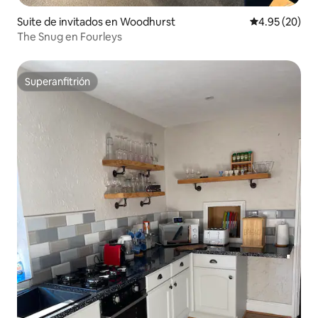
Suite de invitados en Woodhurst
Calificación p
4.95 (20)
The Snug en Fourleys
Superanfitrión
Superanfitrión