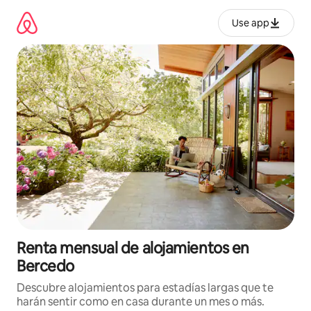
Omite
el
Use app
contenido
Renta mensual de alojamientos en
Bercedo
Descubre alojamientos para estadías largas que te
harán sentir como en casa durante un mes o más.