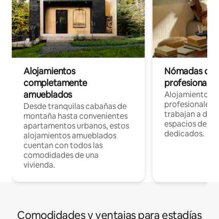
Alojamientos
Nómadas digit
completamente
profesionales 
amueblados
Alojamientos 
profesionales 
Desde tranquilas cabañas de
trabajan a dist
montaña hasta convenientes
espacios de tr
apartamentos urbanos, estos
dedicados.
alojamientos amueblados
cuentan con todos las
comodidades de una
vivienda.
Comodidades y ventajas para estadías