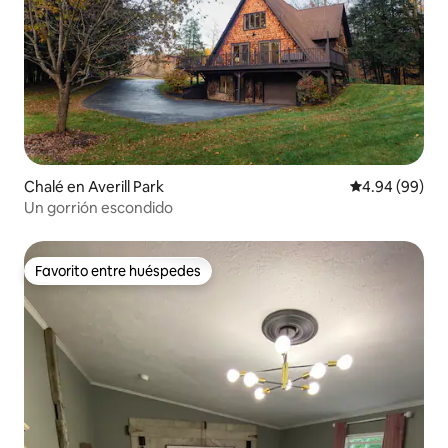
Chalé en Averill Park
Calificación p
4.94 (99)
Un gorrión escondido
Favorito entre huéspedes
Favorito entre huéspedes