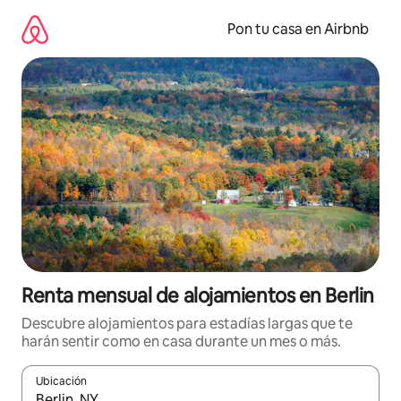
Omite
el
Pon tu casa en Airbnb
contenido
Renta mensual de alojamientos en Berlin
Descubre alojamientos para estadías largas que te
harán sentir como en casa durante un mes o más.
Ubicación
Cuando los resultados estén disponibles, navega con las teclas d