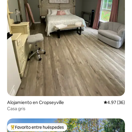
Alojamiento en Cropseyville
Calificación p
4.97 (36)
Casa gris
Favorito entre huéspedes
Favorito entre huéspedes preferido