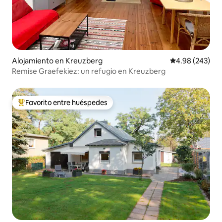
Alojamiento en Kreuzberg
Calificación pr
4.98 (243)
Remise Graefekiez: un refugio en Kreuzberg
Favorito entre huéspedes
Favorito entre huéspedes preferido