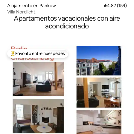
Alojamiento en Pankow
Calificación p
4.87 (159)
Villa Nordlicht.
Apartamentos vacacionales con aire
acondicionado
Favorito entre huéspedes
Favorito entre huéspedes preferido