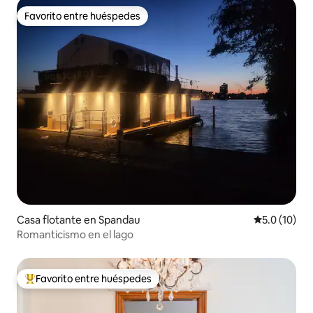
Favorito entre huéspedes
Favorito entre huéspedes
Casa flotante en Spandau
Calificación
5.0 (10)
Romanticismo en el lago
Favorito entre huéspedes
Favorito entre huéspedes preferido