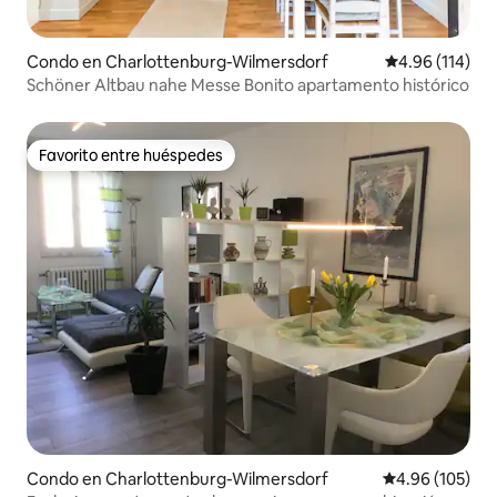
Condo en Charlottenburg-Wilmersdorf
Calificación p
4.96 (114)
Schöner Altbau nahe Messe Bonito apartamento histórico
Favorito entre huéspedes
Favorito entre huéspedes
Condo en Charlottenburg-Wilmersdorf
Calificación pr
4.96 (105)