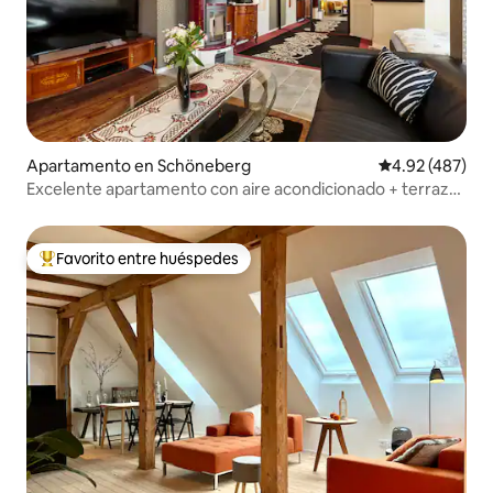
Apartamento en Schöneberg
Calificación pr
4.92 (487)
Excelente apartamento con aire acondicionado + terraza
ajardinada de 9 m²
Favorito entre huéspedes
Favorito entre huéspedes preferido