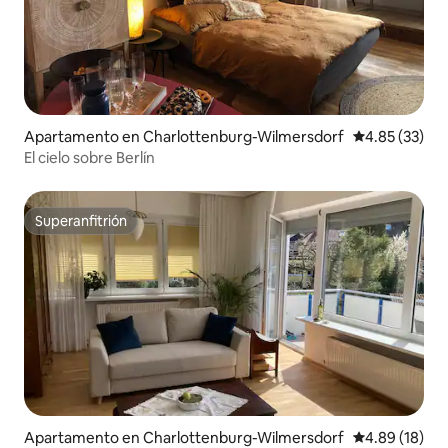
Apartamento en Charlottenburg-Wilmersdorf
Calificación 
4.85 (33)
El cielo sobre Berlín
Superanfitrión
Superanfitrión
Apartamento en Charlottenburg-Wilmersdorf
Calificación 
4.89 (18)