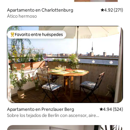
Apartamento en Charlottenburg
Calificación p
4.92 (271)
Ático hermoso
Favorito entre huéspedes
Favorito entre huéspedes preferido
Apartamento en Prenzlauer Berg
Calificación pr
4.94 (524)
Sobre los tejados de Berlín con ascensor, aire
acondicionado y Netflix