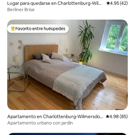
Lugar para quedarse en Charlottenburg-Wilm
Calificación 
4.95 (42)
ersdorf
Berliner Brise
Favorito entre huéspedes
Favorito entre huéspedes preferido
Apartamento en Charlottenburg-Wilmersdor
Calificación p
4.98 (85)
f
Apartamento urbano con jardín