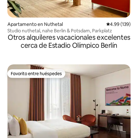
Apartamento en Nuthetal
Calificación pr
4.99 (139)
Studio nuthetal, nahe Berlin & Potsdam, Parkplatz
Otros alquileres vacacionales excelentes
cerca de Estadio Olímpico Berlín
Favorito entre huéspedes
Favorito entre huéspedes