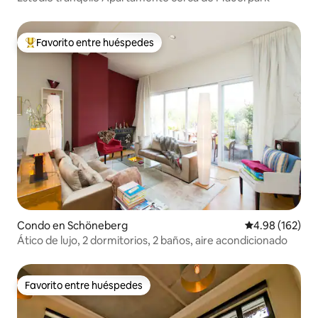
Favorito entre huéspedes
Favorito entre huéspedes preferido
Condo en Schöneberg
Calificación pr
4.98 (162)
Ático de lujo, 2 dormitorios, 2 baños, aire acondicionado
Favorito entre huéspedes
Favorito entre huéspedes