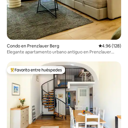
Condo en Prenzlauer Berg
Calificación pr
4.96 (128)
Elegante apartamento urbano antiguo en Prenzlauer
Berg
Favorito entre huéspedes
Favorito entre huéspedes preferido