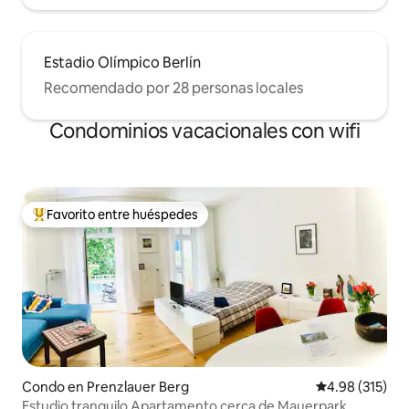
Estadio Olímpico Berlín
Recomendado por 28 personas locales
Condominios vacacionales con wifi
Favorito entre huéspedes
Favorito entre huéspedes preferido
Condo en Prenzlauer Berg
Calificación p
4.98 (315)
Estudio tranquilo Apartamento cerca de Mauerpark