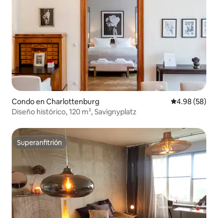
Condo en Charlottenburg
Calificación p
4.98 (58)
Diseño histórico, 120 m², Savignyplatz
Superanfitrión
Superanfitrión