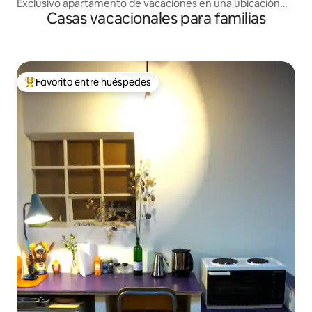
Exclusivo apartamento de vacaciones en una ubicación
Casas vacacionales para familias
privilegiada cerca de Kurfürstendamm
Favorito entre huéspedes
Favorito entre huéspedes preferido