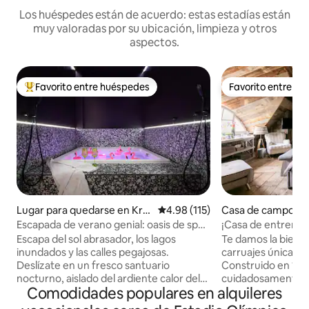
Los huéspedes están de acuerdo: estas estadías están
muy valoradas por su ubicación, limpieza y otros
aspectos.
Favorito entre huéspedes
Favorito entre h
Favorito entre huéspedes preferido
Favorito entre h
Lugar para quedarse en Kre
Calificación promedio: 4.98 de 5
4.98 (115)
Casa de campo e
uzberg
Escapada de verano genial: oasis de spa
¡Casa de entrenam
privado en Kreuzberg
al puente de los es
Escapa del sol abrasador, los lagos
Te damos la bienve
inundados y las calles pegajosas.
carruajes única (
Deslízate en un fresco santuario
Construido en 1922
nocturno, aislado del ardiente calor del
cuidadosamente r
Comodidades populares en alquileres
verano. Sumérgete en las aguas
convertido con mat
cristalinas y burbujeantes de tu jacuzzi
calidad. Este rom