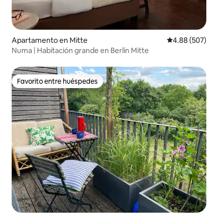
Apartamento en Mitte
Calificación pr
4.88 (507)
Numa | Habitación grande en Berlín Mitte
Favorito entre huéspedes
Favorito entre huéspedes