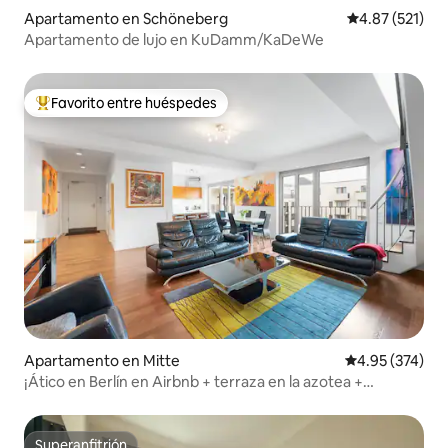
Apartamento en Schöneberg
Calificación p
4.87 (521)
Apartamento de lujo en KuDamm/KaDeWe
Favorito entre huéspedes
Favorito entre huéspedes preferido
Apartamento en Mitte
Calificación pr
4.95 (374)
¡Ático en Berlín en Airbnb + terraza en la azotea +
aparcamiento!
Superanfitrión