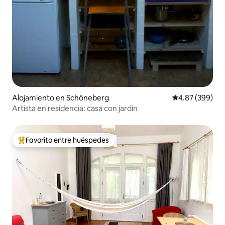
Alojamiento en Schöneberg
Calificación pr
4.87 (399)
Artista en residencia: casa con jardín
Favorito entre huéspedes
Favorito entre huéspedes preferido