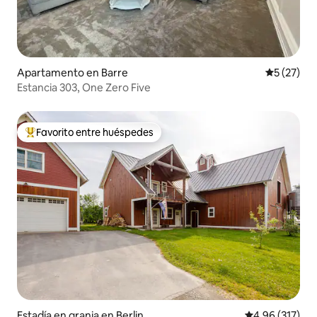
Apartamento en Barre
Calificaci
5 (27)
Estancia 303, One Zero Five
Favorito entre huéspedes
Favorito entre huéspedes preferido
Estadía en granja en Berlin
Calificación p
4.96 (317)