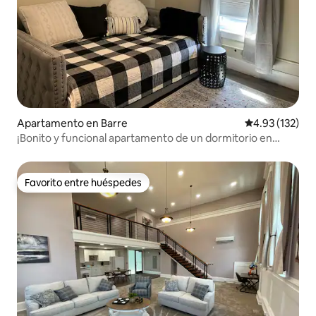
Apartamento en Barre
Calificación p
4.93 (132)
¡Bonito y funcional apartamento de un dormitorio en
Barre, VT!
Favorito entre huéspedes
Favorito entre huéspedes