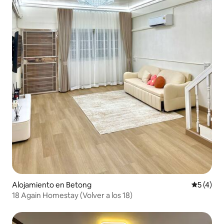
Alojamiento en Betong
Calificac
5 (4)
18 Again Homestay (Volver a los 18)