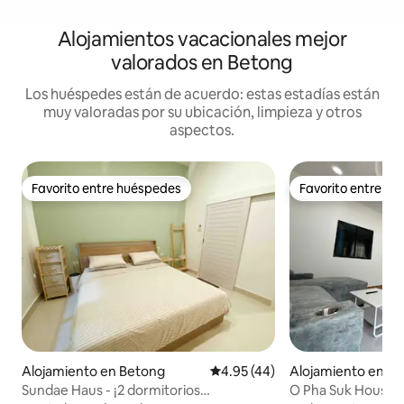
Alojamientos vacacionales mejor
valorados en Betong
Los huéspedes están de acuerdo: estas estadías están
muy valoradas por su ubicación, limpieza y otros
aspectos.
Favorito entre huéspedes
Favorito entre h
Favorito entre huéspedes
Favorito entre h
Alojamiento en Betong
Calificación promedio: 4.95 de 
4.95 (44)
Alojamiento en B
Sundae Haus - ¡2 dormitorios
O Pha Suk House (