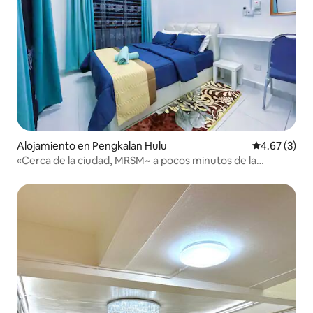
Alojamiento en Pengkalan Hulu
Calificación
4.67 (3)
«Cerca de la ciudad, MRSM~ a pocos minutos de la
frontera tailandesa»