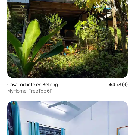
Casa rodante en Betong
Calificación
4.78 (9)
MyHome: TreeTop 6P