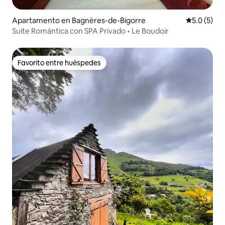
Apartamento en Bagnères-de-Bigorre
Calificació
5.0 (5)
Suite Romántica con SPA Privado • Le Boudoir
Favorito entre huéspedes
Favorito entre huéspedes