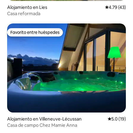
Alojamiento en Lies
Calificación 
4.79 (43)
Casa reformada
Favorito entre huéspedes
Favorito entre huéspedes
Alojamiento en Villeneuve-Lécussan
Calificación
5.0 (19)
Casa de campo Chez Mamie Anna