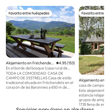
Favorito entre huéspedes
Favorito entre h
Favorito entre huéspedes
Favorito entre h
Alojamiento en Fréchendet
Calificación promedio: 4.95 de 5
4.95 (153)
s
En el borde del bosque (casa rural de
3 estrellas)
TODA LA COMODIDAD: CASA DE
CAMPO DE 3 ESTRELLAS Casa de estilo
Alojamiento en M
tradicional situada en Fréchendets en el
casa de campo
corazón de las Baronnies a 650 m de
Este alojamiento t
altitud. Vista excepcional y tranquilidad
estancia relajante 
asegurada en plena naturaleza y
grupos de amigos
bordeando el bosque. Ideal para
1735 llena de encant
descansar, hacer senderismo, ciclismo,
Servicios populares en alquileres
de un bonito puebl