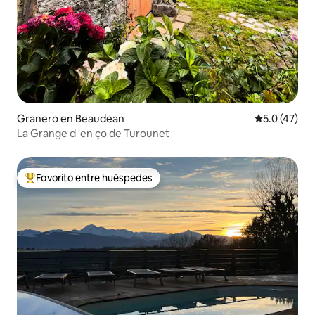
Granero en Beaudean
Calificación
5.0 (47)
La Grange d 'en ço de Turounet
Favorito entre huéspedes
Favorito entre huéspedes preferido