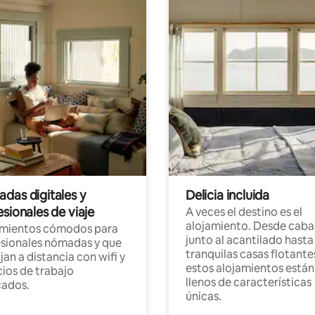
das digitales y
Delicia incluida
sionales de viaje
A veces el destino es el
alojamiento. Desde caba
amientos cómodos para
junto al acantilado hasta
sionales nómadas y que
tranquilas casas flotante
jan a distancia con wifi y
estos alojamientos están
ios de trabajo
llenos de características
cados.
únicas.