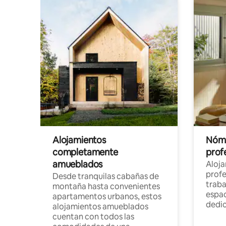
Alojamientos
Nóma
completamente
profe
amueblados
Aloj
profe
Desde tranquilas cabañas de
traba
montaña hasta convenientes
espac
apartamentos urbanos, estos
dedi
alojamientos amueblados
cuentan con todos las