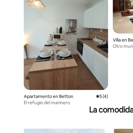
Villa en B
Otro mun
Apartamento en Betton
Calificación prome
5 (4)
El refugio del marinero
La comodidad