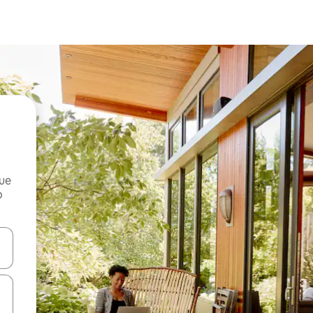
que
o
n las teclas de flecha hacia arriba y hacia abajo o explora con el tact