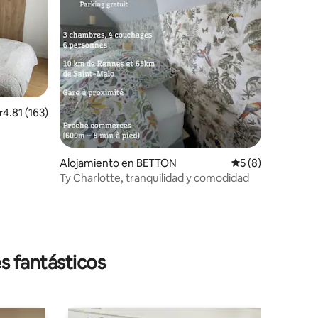
alificación promedio: 4.81 de 5, 163 reseñas
4.81 (163)
Alojamiento en BETTON
Calificación prome
5 (8)
Ty Charlotte, tranquilidad y comodidad
s fantásticos