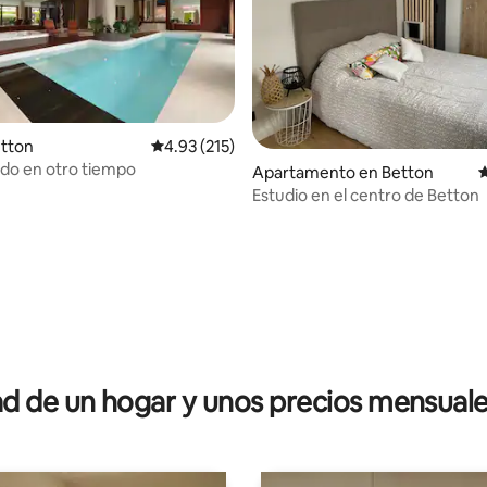
etton
Calificación promedio: 4.93 de 5, 215 reseñas
4.93 (215)
do en otro tiempo
Apartamento en Betton
C
Estudio en el centro de Betton
dio: 5 de 5, 4 reseñas
 de un hogar y unos precios mensuale