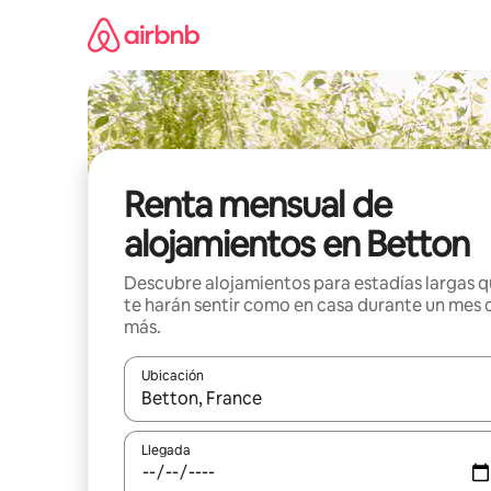
Omite
el
contenido
Renta mensual de
alojamientos en Betton
Descubre alojamientos para estadías largas 
te harán sentir como en casa durante un mes 
más.
Ubicación
Cuando los resultados estén disponibles, navega co
Llegada