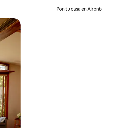
Pon tu casa en Airbnb
o o desliza el dedo.