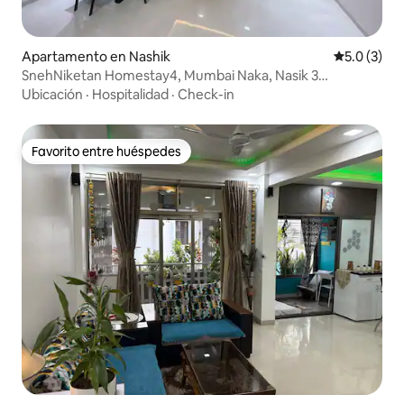
Apartamento en Nashik
Calificació
5.0 (3)
SnehNiketan Homestay4, Mumbai Naka, Nasik 3
habitaciones y 1 baño
Ubicación
·
Hospitalidad
·
Check-in
Favorito entre huéspedes
Favorito entre huéspedes