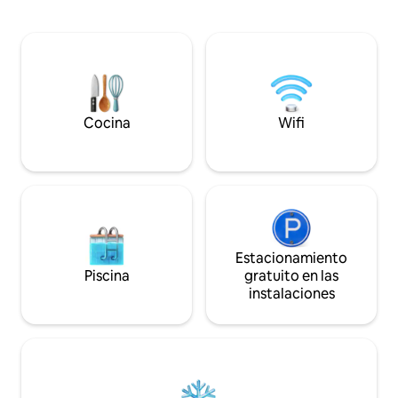
seguridad en el exte
adjunto con artículos de aseo de primera
Sociedad cerrada 
calidad. Esta habitación es ideal para
horas. Cerca, muchas atracciones para
viajeros exigentes que buscan espacio
explorar desde Nas
adicional, comodidad y confort
de llegada para o
contemporáneo, perfecta tanto para
información. Estac
estancias de negocios como de placer.
Mercado a 200 m.
a 35 minutos por c
Cocina
Wifi
Estacionamiento
Piscina
gratuito en las
instalaciones