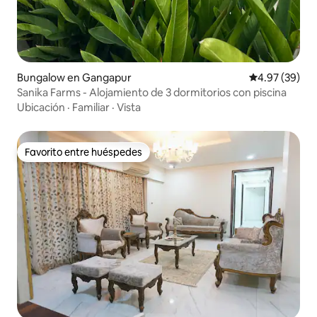
Bungalow en Gangapur
Calificación p
4.97 (39)
Sanika Farms - Alojamiento de 3 dormitorios con piscina
Ubicación
·
Familiar
·
Vista
Favorito entre huéspedes
Favorito entre huéspedes