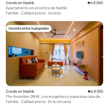
Condo en Nashik
Calificación 
4.9 (94)
Apartamento en el centro de Nashik
Familiar
·
Calidad-precio
·
Acceso
Favorito entre huéspedes
Favorito entre huéspedes
Condo en Nashik
Calificación
4.9 (50)
The Anandam 2BHK, una acogedora y espaciosa casa de
huéspedes en Tapovan
Familiar
·
Calidad-precio
·
En la cercanía