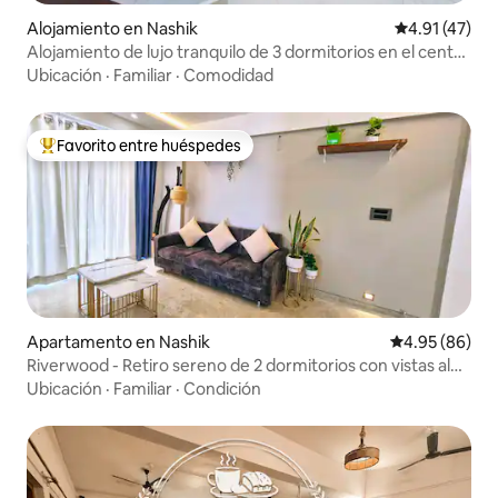
Alojamiento en Nashik
Calificación 
4.91 (47)
Alojamiento de lujo tranquilo de 3 dormitorios en el centro
de Nasik
Ubicación
·
Familiar
·
Comodidad
Favorito entre huéspedes
Favorito entre huéspedes preferido
Apartamento en Nashik
Calificación p
4.95 (86)
Riverwood - Retiro sereno de 2 dormitorios con vistas al
río
Ubicación
·
Familiar
·
Condición