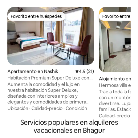
Favorito entre huéspedes
Favorito entre h
Favorito entre huéspedes
Favorito entre h
Apartamento en Nashik
Calificación promedio: 4.9 de 
4.9 (21)
Habitación Premium Super Deluxe con
Alojamiento en Na
cocina y balcón
Aumenta la comodidad y el lujo en
Hermosa villa esp
nuestra habitación Super Deluxe,
Trae a toda la fami
diseñada con interiores amplios y
con un montón de
elegantes y comodidades de primera
divertirse. Lujosa 
calidad para una estancia refinada. La
Ubicación
·
Calidad-precio
·
Condición
familias. Estacion
habitación cuenta con conexión Wi-Fi de
Acceso por ascenso
Calidad-precio
·
Fa
alta velocidad, aire acondicionado, TV de
Servicios populares en alquileres
Sala de estar, coc
pantalla plana, balcón privado, nevera,
de servicio total
vacacionales en Bhagur
cocina americana privada, escritorio de
Acceso wifi gratu
trabajo dedicado y baño moderno