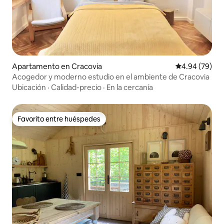
Apartamento en Cracovia
Calificación p
4.94 (79)
Acogedor y moderno estudio en el ambiente de Cracovia
Ubicación
·
Calidad-precio
·
En la cercanía
Favorito entre huéspedes
Favorito entre huéspedes