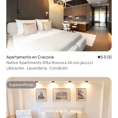
Apartamento en Cracovia
Calificació
5.0 (5)
Native Apartments Wita Stwosza 24 con jacuzzi
Ubicación
·
Lavandería
·
Condición
Superanfitrión
Superanfitrión