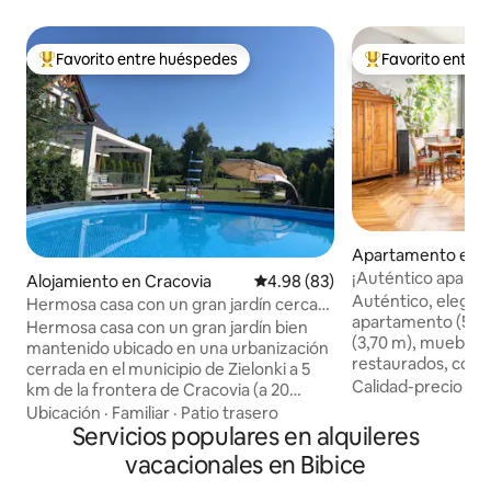
Favorito entre huéspedes
Favorito entre
Favorito entre huéspedes preferido
Favorito entre hu
Apartamento en 
¡Auténtico aparta
Alojamiento en Cracovia
Calificación promedio: 4.98 de 
4.98 (83)
con vistas!
Auténtico, elegan
Hermosa casa con un gran jardín cerca
apartamento (55 m
de Cracovia
Hermosa casa con un gran jardín bien
(3,70 m), muebles
mantenido ubicado en una urbanización
restaurados, có
cerrada en el municipio de Zielonki a 5
king, muebles de 
Calidad-precio
·
Ub
km de la frontera de Cracovia (a 20
medida con encim
minutos en coche del centro). Una casa
Ubicación
·
Familiar
·
Patio trasero
piso de verdad, no
rodeada de vegetación y edificios
Servicios populares en alquileres
una casa adosada d
unifamiliares bajos, estacionamiento
vacacionales en Bibice
en el corazón de P
para 2 autos en la propiedad. Una
sala de estar, wifi 