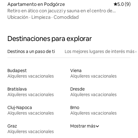
Apartamento en Podgórze
Calificació
5.0 (9)
Retiro en ático con jacuzzi y sauna en el centro de
Cracovia
Ubicación
·
Limpieza
·
Comodidad
Destinaciones para explorar
Destinos a un paso de ti
Los mejores lugares de interés más 
Budapest
Viena
Alquileres vacacionales
Alquileres vacacionales
Bratislava
Dresde
Alquileres vacacionales
Alquileres vacacionales
Cluj-Napoca
Brno
Alquileres vacacionales
Alquileres vacacionales
Graz
Mostrar más
Alquileres vacacionales