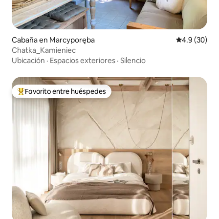
Cabaña en Marcyporęba
Calificación
4.9 (30)
Chatka_Kamieniec
Ubicación
·
Espacios exteriores
·
Silencio
Favorito entre huéspedes
Favorito entre huéspedes preferido