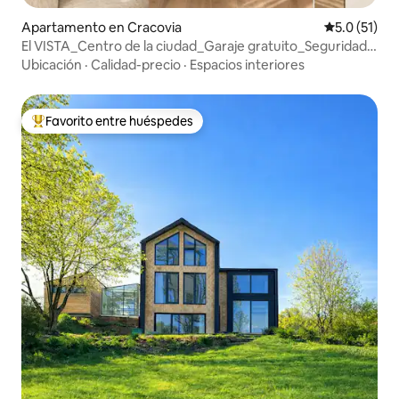
Apartamento en Cracovia
Calificación
5.0 (51)
El VISTA_Centro de la ciudad_Garaje gratuito_Seguridad
24h
Ubicación
·
Calidad-precio
·
Espacios interiores
Favorito entre huéspedes
Favorito entre huéspedes preferido