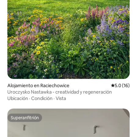
Alojamiento en Raciechowice
Calificación
5.0 (16)
Uroczysko Nastawka - creatividad y regeneración
Ubicación
·
Condición
·
Vista
Superanfitrión
Superanfitrión