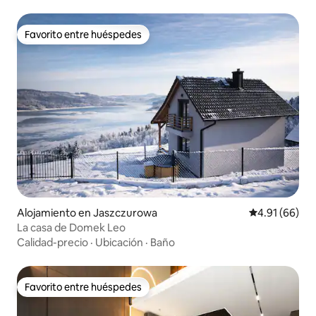
Favorito entre huéspedes
Favorito entre huéspedes
Alojamiento en Jaszczurowa
Calificación 
4.91 (66)
La casa de Domek Leo
Calidad-precio
·
Ubicación
·
Baño
Favorito entre huéspedes
Favorito entre huéspedes