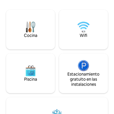
excelente oferta para familias (en el
plana vía satélite 
jardín: parque infantil, piscina en
lavavajillas, cocin
temporada (julio - agosto). Un lugar
plancha, lavadora
perfecto para relajarse del ajetreo de la
pelo. ¡Un verdader
ciudad después de un día completo de
¡Te encantará! ¡A
turismo en Cracovia, atractivo durante
les encanta!
todo el año. Internet de fibra óptica más
línea de respaldo 4G.
Cocina
Wifi
Estacionamiento
Piscina
gratuito en las
instalaciones