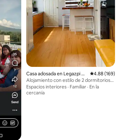
Casa adosada en Legazpi Cit
Calificación promedio: 
4.88 (169)
y
Alojamiento con estilo de 2 dormitorios
en Legazpi City con 50 mbps y Netflix
Espacios interiores
·
Familiar
·
En la
cercanía