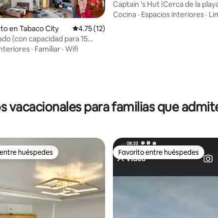
Captain 's Hut |Cerca de la playa
Estancia en casa🏡
Cocina
·
Espacios interiores
·
Li
to en Tabaco City
Calificación promedio: 4.75 de 5, 12 reseñas
4.75 (12)
vado (con capacidad para 15
 13 000 por noche solamente)
nteriores
·
Familiar
·
Wifi
s vacacionales para familias que admi
 entre huéspedes
Favorito entre huéspedes
 entre huéspedes
Favorito entre huéspedes