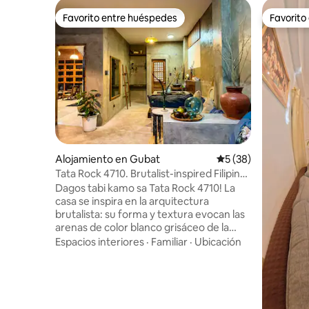
Favorito entre huéspedes
Favorito
Favorito entre huéspedes
Favorito
Alojamiento en Gubat
Calificación promed
5 (38)
Tata Rock 4710. Brutalist-inspired Filipino
home
Dagos tabi kamo sa Tata Rock 4710! La
casa se inspira en la arquitectura
brutalista: su forma y textura evocan las
arenas de color blanco grisáceo de la
playa de Buenavista. Muchas de las
Espacios interiores
·
Familiar
·
Ubicación
piezas que encontrarás aquí se han
reutilizado con cariño de las casas
ancestrales de nuestros abuelos y de
nuestra casa familiar en Pinontingan. En
nuestro esfuerzo por vivir de forma más