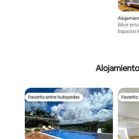
Alojamien
Bikor pri
personas,
Espacios i
Alojamiento
Favorito entre huéspedes
Favorito
Favorito entre huéspedes
Favorito