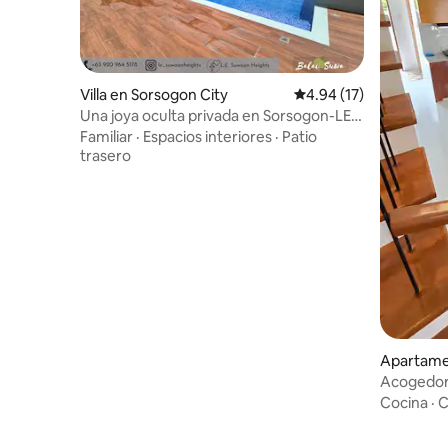
Villa en Sorsogon City
Calificación promedio:
4.94 (17)
Una joya oculta privada en Sorsogon-LE
Suwaan Heights
Familiar
·
Espacios interiores
·
Patio
trasero
Apartame
Acogedora
baños - 8
Cocina
·
C
SM|Marku