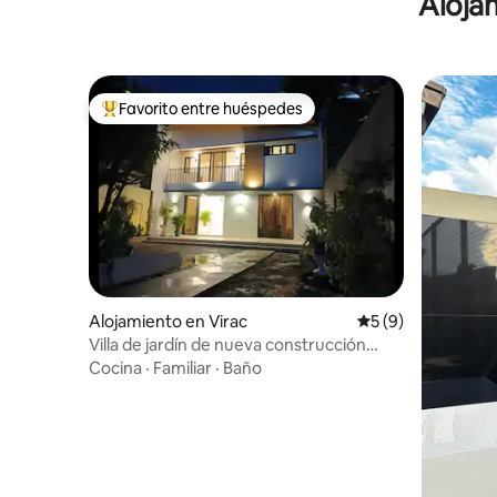
Alojam
Favorito entre huéspedes
Favorito entre huéspedes preferido
Alojamiento en Virac
Calificación prome
5 (9)
Villa de jardín de nueva construcción
(Placida)
Cocina
·
Familiar
·
Baño