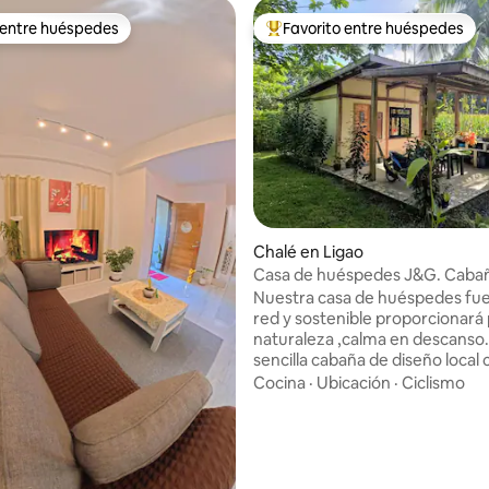
 entre huéspedes
Favorito entre huéspedes
 entre huéspedes
Favorito entre huéspedes prefe
io: 5 de 5, 38 reseñas
Chalé en Ligao
Casa de huéspedes J&G. Caba
sostenible, fuera de la red.
Nuestra casa de huéspedes fue
red y sostenible proporcionará 
naturaleza ,calma en descanso
sencilla cabaña de diseño local
gran patio donde puedes cocin
Cocina
·
Ubicación
·
Ciclismo
barbacoa. 200 metros cuadrad
disfrutar de nuestras frutas fr
directamente de los árboles mi
estás rodeado de aves tropical
lugar perfecto para descansar