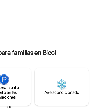
granja Palay de Casa Antonio. Ofrecen
 mejor
un servicio de “Paluto”, más menús de
tá
alimentos frescos para servir
eta (o
directamente en la mesa del huésped. Se
mejores
puede acceder a la estación de Seaoil, el
Ayuntamiento, el supermercado HP, la
iglesia de St. John, el parque, Superlines,
DLTB y el Hospital Santissima.
ra familias en Bicol
ionamiento
ito en las
Aire acondicionado
alaciones