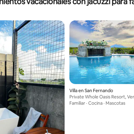
ientos vacacionales con jacuzzi para f
dio: 5 de 5, 9 reseñas
Villa en San Fernando
Private Whole Oasis Resort, Ve
Staycation
Familiar
·
Cocina
·
Mascotas