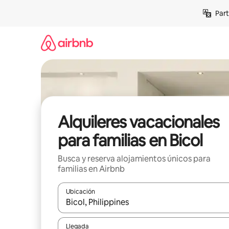
Omite
Part
el
contenido
Alquileres vacacionales
para familias en Bicol
Busca y reserva alojamientos únicos para
familias en Airbnb
Ubicación
Cuando los resultados estén disponibles, navega co
Llegada