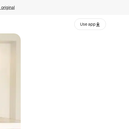
 original
Use app
o o desliza el dedo.