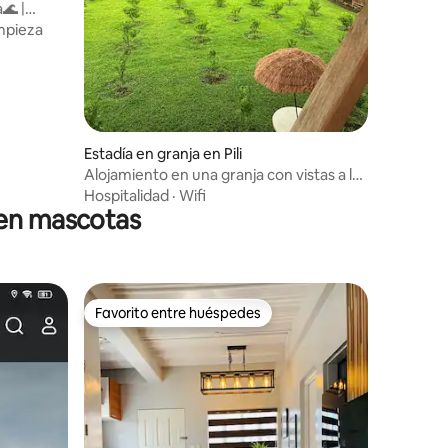
🌊 |
mpieza
Estadía en granja en Pili
Alojamiento en una granja con vistas a la
montaña
Hospitalidad
·
Wifi
ten mascotas
Favorito entre huéspedes
Favorito entre huéspedes