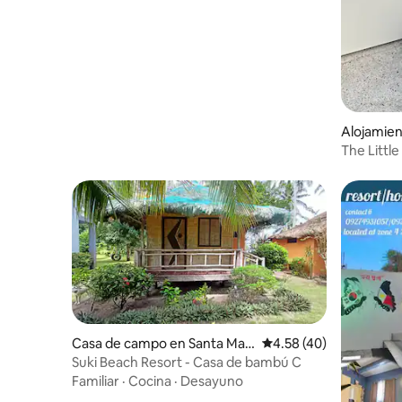
Alojamie
The Littl
Casa de campo en Santa Mag
Calificación promedio:
4.58 (40)
dalena
Suki Beach Resort - Casa de bambú C
Familiar
·
Cocina
·
Desayuno