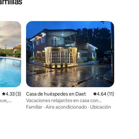
amilias
Calificación promedio: 4.33 de 5, 3 reseñas
4.33 (3)
Casa de huéspedes en Daet
Calificación promedio
4.64 (11)
nue,
Vacaciones relajantes en casa con
piscina:
Familiar
·
Aire acondicionado
·
Ubicación