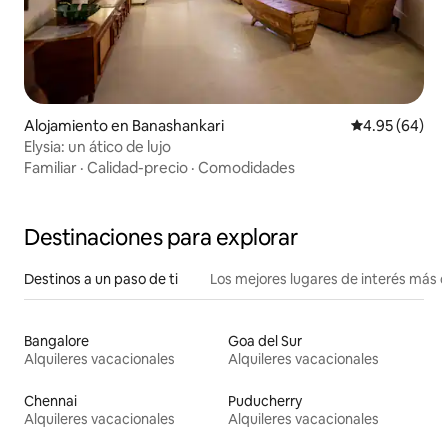
Alojamiento en Banashankari
Calificación p
4.95 (64)
Elysia: un ático de lujo
Familiar
·
Calidad-precio
·
Comodidades
Destinaciones para explorar
Destinos a un paso de ti
Los mejores lugares de interés más 
Bangalore
Goa del Sur
Alquileres vacacionales
Alquileres vacacionales
Chennai
Puducherry
Alquileres vacacionales
Alquileres vacacionales