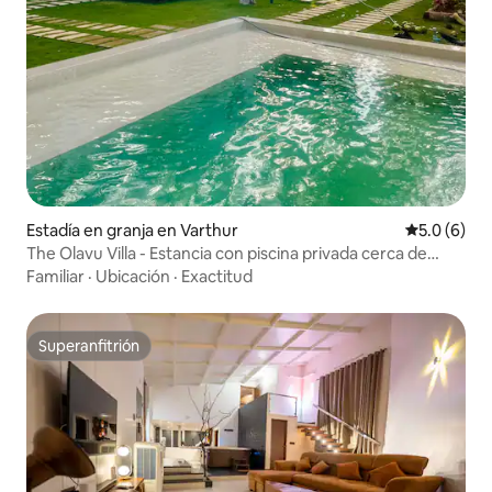
Estadía en granja en Varthur
Calificació
5.0 (6)
The Olavu Villa - Estancia con piscina privada cerca de
Bangalore
Familiar
·
Ubicación
·
Exactitud
Superanfitrión
Superanfitrión