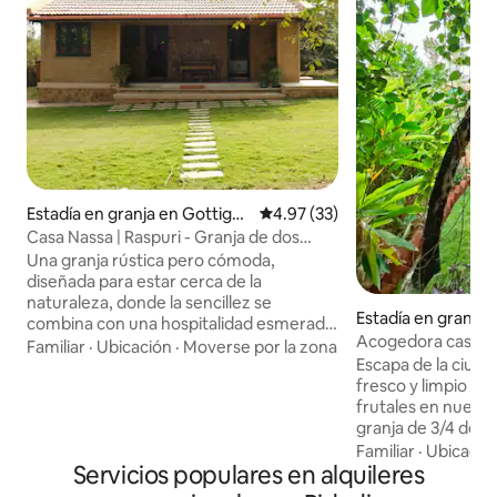
Estadía en granja en Gottige
Calificación promedio: 4.97 de 
4.97 (33)
Halli
Casa Nassa | Raspuri - Granja de dos
acres en BLR
Una granja rústica pero cómoda,
diseñada para estar cerca de la
naturaleza, donde la sencillez se
Estadía en granja 
combina con una hospitalidad esmerada.
angalam
Acogedora casa d
Rodeada de vegetación, nuestra granja
Familiar
·
Ubicación
·
Moverse por la zona
mascotas - A 43 k
Escapa de la ciudad
es un refugio tranquilo donde la
fresco y limpio en
naturaleza marca el ritmo. Despiértese
frutales en nuestr
con el canto de los pájaros, observe a las
granja de 3/4 de a
gallinas caminar libremente y relájese en
43 km de ECity, Bangalor
un entorno rural sencillo y lleno de
Familiar
·
Ubicació
Servicios populares en alquileres
con el canto de lo
encanto. El desayuno está incluido. El
acogedor y peque
almuerzo y la cena se pueden organizar