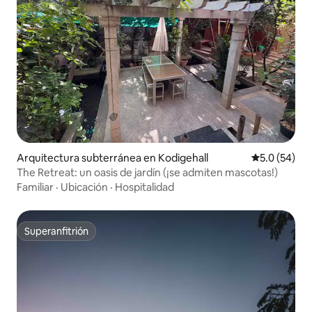
Arquitectura subterránea en Kodigehall
Calificación
5.0 (54)
The Retreat: un oasis de jardín (¡se admiten mascotas!)
Familiar
·
Ubicación
·
Hospitalidad
Superanfitrión
Superanfitrión