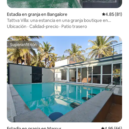
Estadía en granja en Bangalore
Calificación 
4.85 (81)
Tattva Villa: una estancia en una granja boutique en
Bangalore
Ubicación
·
Calidad-precio
·
Patio trasero
Superanfitrión
Superanfitrión
Estadía en granja en Marsur
Calificación p
4.95 (66)