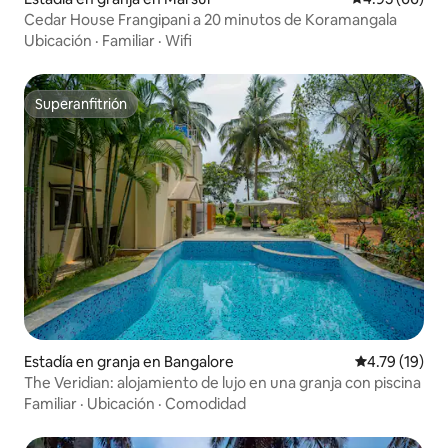
Cedar House Frangipani a 20 minutos de Koramangala
Ubicación
·
Familiar
·
Wifi
Superanfitrión
Superanfitrión
Estadía en granja en Bangalore
Calificación 
4.79 (19)
The Veridian: alojamiento de lujo en una granja con piscina
Familiar
·
Ubicación
·
Comodidad