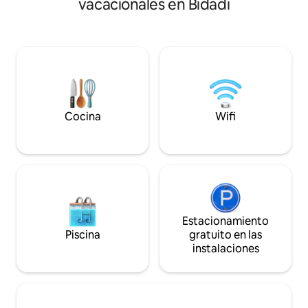
vacacionales en Bidadi
mascotas. Perfecto para parejas que
a pedido, con previo aviso y por un cargo
anhelan un fin de 
adicional. Las comidas se preparan en el
familias que quier
lugar y se inspiran en recetas auténticas
reconecten con la
de Kerala transmitidas por la madre de
trabajadores rem
los anfitriones.
tranquilidad y muje
priorizan la seguri
espacio tranquilo es
en busca de tranqu
Cocina
Wifi
sensación.
Estacionamiento
Piscina
gratuito en las
instalaciones