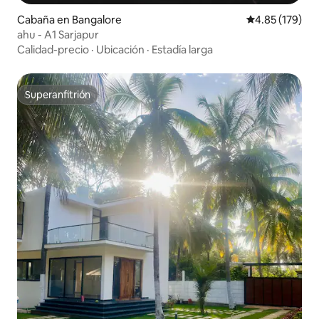
Cabaña en Bangalore
Calificación p
4.85 (179)
ahu - A1 Sarjapur
Calidad-precio
·
Ubicación
·
Estadía larga
Superanfitrión
Superanfitrión