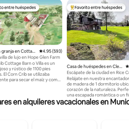
ito entre huéspedes
Favorito entre huéspedes
 entre huéspedes preferido
Favorito entre huéspedes prefe
n granja en Cottag
Calificación promedio: 4.95 de 5, 593 reseñas
4.95 (593)
villa de lujo en Hope Glen Farm
ib Cottage Barn o Villa es un
: 5.0 de 5, 27 reseñas
Casa de huéspedes en Clear
C
joso y rústico de 1100 pies
Lake
Escápate de la ciudad en Rice 
 El Corn Crib se utilizaba
Guesthouse.
Relájate en nuestra encantado
ente para secar el maíz y como
de madera de 1 dormitorio ubic
o para animales. Es un edificio
corazón de la naturaleza. Perfecto para
 muy raro construido en la
una escapada romántica o un fi
 tiene un jacuzzi
ares en alquileres vacacionales en Munic
semana tranquilo, este sereno 
asaje para 2 personas, ducha
ofrece más de una milla de sen
 lluvia, hermosa cocina
boscosos, ideales para largas c
 chimenea y está junto a la
esquí de fondo o raquetas de n
el parque regional Washington
Relájate junto al puente cubier
ottage Grove Ravine de 550
una caña para disfrutar de una 
 casa de campo está cerca de la