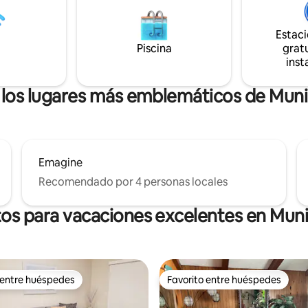
tranquila de pesca, o simpleme
sa del árbol Lofty Lodge de la
observa a los ciervos pasear de
a del árbol en Airbnb, anuncio
Estac
puerta de tu casa. Ya sea que 
4059804.
Piscina
gratu
soledad o aventura, este es el 
inst
lugar para desconectarte y rec
energías.
 los lugares más emblemáticos de Muni
Emagine
Recomendado por 4 personas locales
os para vacaciones excelentes en Muni
 entre huéspedes
Favorito entre huéspedes
 entre huéspedes
Favorito entre huéspedes