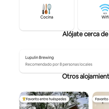
visites a familiares cercanos, trabajes de
famosa ca
forma remota o simplemente busques
zona. Cas
un lugar tranquilo para descansar.
número 1
Cocina
Wifi
Estamos a poca distancia en auto de los
servicios de la ciudad. Este entorno
permite desconectar de la vida urbana.
Alójate cerca de
Lupulin Brewing
Recomendado por 8 personas locales
Otros alojamient
Favorito entre huéspedes
Favorito
Favorito entre huéspedes preferido
Favorito