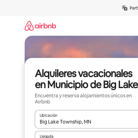
Omite
Part
el
contenido
Alquileres vacacionales
en Municipio de Big Lake
Encuentra y reserva alojamientos únicos en
Airbnb
Ubicación
Cuando los resultados estén disponibles, navega co
Llegada