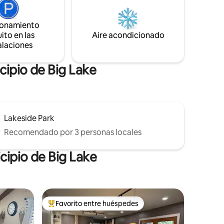
practicar navegación, pesca, senderismo
nte
y comer en restaurantes locales,
sde la
mientras que el cercano Northstar Rail
ionamiento
busques
ofrece un cómodo acceso a Minneapolis.
ito en las
Aire acondicionado
mejor
alaciones
argar
cipio de Big Lake
Lakeside Park
Recomendado por 3 personas locales
cipio de Big Lake
Favorito entre huéspedes
Favorito entre huéspedes preferido