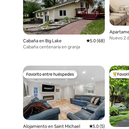
Apartame
Nuevo 2 d
Cabaña en Big Lake
Calificación promedio
5.0 (68)
climatiza
Cabaña centenaria en granja
Favorito entre huéspedes
Favor
Favorito entre huéspedes
Favorito
Alojamiento en Saint Michael
Calificación promedi
5.0 (5)