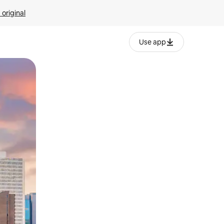
 original
Use app
o o desliza el dedo.