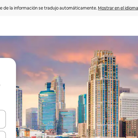
e de la información se tradujo automáticamente. 
Mostrar en el idioma
n las teclas de flecha hacia arriba y hacia abajo o explora con el tact