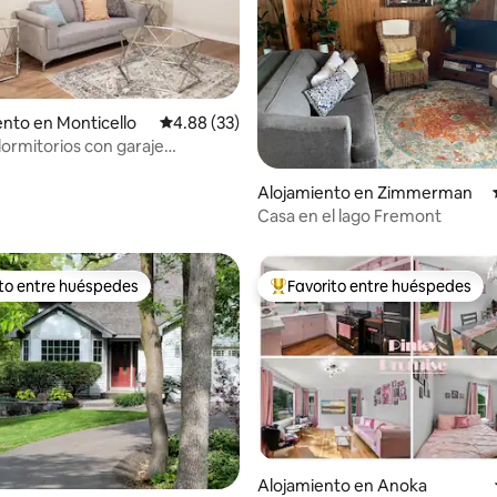
nto en Monticello
Calificación promedio: 4.88 de 5, 33 reseñas
4.88 (33)
ormitorios con garaje
: 5.0 de 5, 68 reseñas
do
Alojamiento en Zimmerman
Casa en el lago Fremont
ito entre huéspedes
Favorito entre huéspedes
 entre huéspedes preferido
Favorito entre huéspedes prefe
Alojamiento en Anoka
o: 5.0 de 5, 5 reseñas