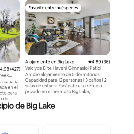
Suite de 
Favorito entre huéspedes
Favor
rido
Favorito entre huéspedes
Favorit
e
Nuestro 
Te damos 
Lake/Mon
dormitor
para tu e
privada, 
completa
estacionamiento.
algunos a
Alojamiento en Big Lake
Calificación promedio:
4.89 (36)
desayuno
Valclyde Elite Haven| Gimnasio| Patio|
alificación promedio: 4.98 de 5, 427 reseñas
4.98 (427)
magdalen
Espacio de trabajo
Amplio alojamiento de 5 dormitorios |
a abastec
Creek
Capacidad para 12 personas | 3 baños | 2
Después 
ra cabaña
salas de estar ✨ Escápate a tu refugio
de papel so
ada en el
privado en el hermoso Big Lake,
clima de
Minnesota, que combina la comodidad
hay garan
n de
moderna con el encanto atemporal,
“abierto”
ipio de Big Lake
refugio
creando el entorno perfecto para que las
deros
familias, los amigos y los trabajadores
aminatas,
remotos se relajen y creen recuerdos
ieve.
duraderos. 🌊 A solo unos minutos de Big
to y echa
Lake, disfrutarás de un fácil acceso para
tarde