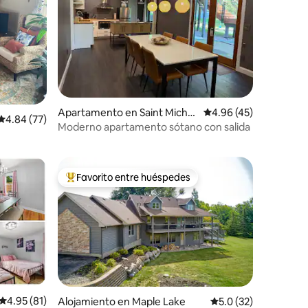
Apartamento en Saint Micha
Calificación promedio:
4.96 (45)
Calificación promedio: 4.84 de 5, 77 reseñas
4.84 (77)
el
Moderno apartamento sótano con salida
Favorito entre huéspedes
rido
Favorito entre huéspedes preferido
Calificación promedio: 4.95 de 5, 81 reseñas
4.95 (81)
Alojamiento en Maple Lake
Calificación promedi
5.0 (32)