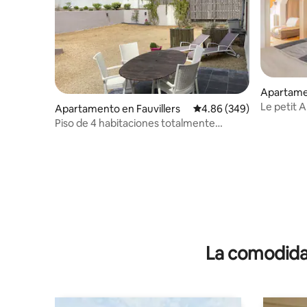
Apartame
Le petit 
Apartamento en Fauvillers
Calificación promedio: 4
4.86 (349)
habitacio
Piso de 4 habitaciones totalmente
equipado - 85 metros cuadrados en Farm
18th
La comodidad