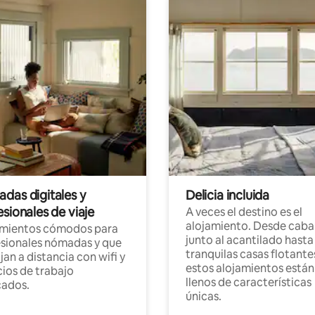
das digitales y
Delicia incluida
sionales de viaje
A veces el destino es el
alojamiento. Desde caba
amientos cómodos para
junto al acantilado hasta
sionales nómadas y que
tranquilas casas flotante
jan a distancia con wifi y
estos alojamientos están
ios de trabajo
llenos de características
cados.
únicas.