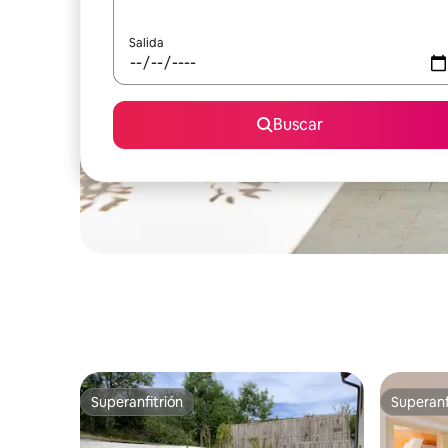
Salida
Buscar
Superanfitrión
Superanf
Superanfitrión
Superanf