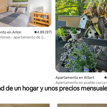
nto en Arlon
Calificación promedio: 4.89 de 5, 97 reseñas
4.89 (97)
Arlonais - apartamento de 2
.86 de 5, 349 reseñas
nes de 40 m2
Apartamento en Attert
C
Apartamento en pueblo cerca 
 de un hogar y unos precios mensuale
Ducado