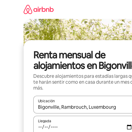
Omite
el
contenido
Renta mensual de
alojamientos en Bigonvil
Descubre alojamientos para estadías largas 
te harán sentir como en casa durante un mes 
más.
Ubicación
Cuando los resultados estén disponibles, navega co
Llegada