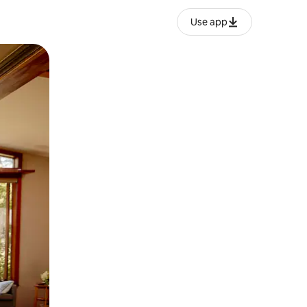
Use app
o o desliza el dedo.