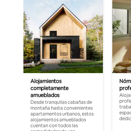
Alojamientos
Nóma
completamente
profe
amueblados
Aloj
profe
Desde tranquilas cabañas de
traba
montaña hasta convenientes
espac
apartamentos urbanos, estos
dedi
alojamientos amueblados
cuentan con todos las