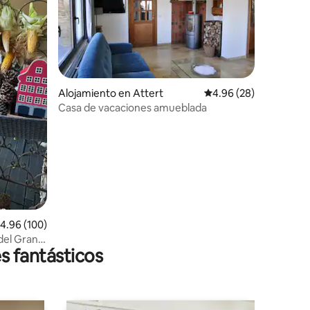
Alojamiento en Attert
Calificación promedio:
4.96 (28)
Casa de vacaciones amueblada
alificación promedio: 4.96 de 5, 100 reseñas
4.96 (100)
del Gran
s fantásticos