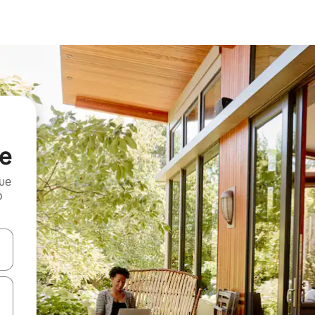
le
que
o
n las teclas de flecha hacia arriba y hacia abajo o explora con el tact