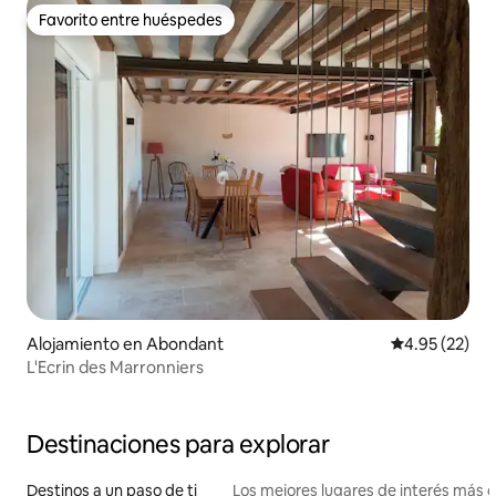
Favorito entre huéspedes
Favorito entre huéspedes
Alojamiento en Abondant
Calificación 
4.95 (22)
L'Ecrin des Marronniers
Destinaciones para explorar
Destinos a un paso de ti
Los mejores lugares de interés más 