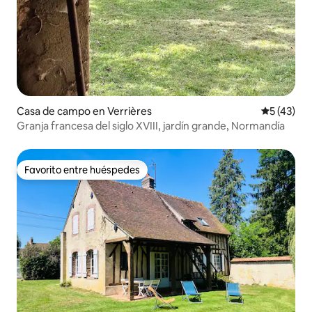
Casa de campo en Verrières
Calificaci
5 (43)
Granja francesa del siglo XVIII, jardín grande, Normandía
Favorito entre huéspedes
Favorito entre huéspedes