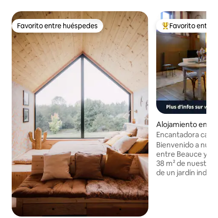
Favorito entre huéspedes
Favorito entre
Favorito entre huéspedes
Favorito entre hu
Alojamiento en Sa
lt-des-Bois
Encantadora casita
Beauce y Perche
Bienvenido a nues
entre Beauce y P
38 m² de nuestra c
de un jardín inde
coche en nuestra 
privada. A menos 
y a 5 km de la esta
Courville-sur-Eure 