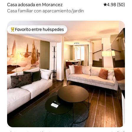
Casa adosada en Morancez
Calificación p
4.98 (50)
Casa familiar con aparcamiento/jardín
Favorito entre huéspedes
Favorito entre huéspedes preferido