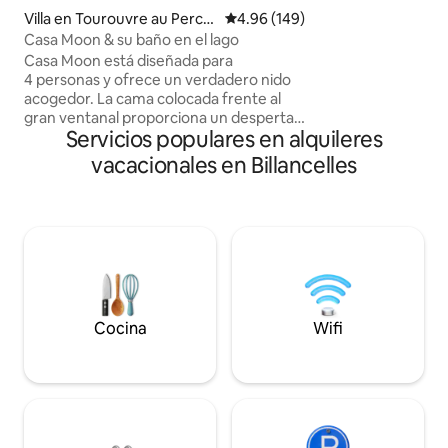
Montparnasse), se
Villa en Tourouvre au Perch
Calificación promedio: 4.96 de 5
4.96 (149)
plena naturaleza, 
e
Casa Moon & su baño en el lago
el descanso. Bajo 
encantados de of
Casa Moon está diseñada para
casero con product
4 personas y ofrece un verdadero nido
€/persona). Hasta 
acogedor. La cama colocada frente al
gran ventanal proporciona un despertar
Servicios populares en alquileres
único. Acogedora y ultrafuncional, llena
de encanto, tiene todo para garantizar
vacacionales en Billancelles
una estancia estupenda. Su escritorio
frente a la ventana atraerá a los amantes
de los retiros creativos y el teletrabajo al
aire libre. Los huéspedes de la Casa
Moon tienen acceso a un baño nórdico
climatizado con toques escandinavos en
invierno, se encuentra en el lago, una
experiencia sublime
Cocina
Wifi