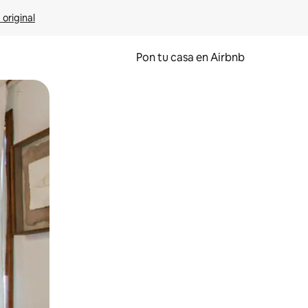
 original
Pon tu casa en Airbnb
o o desliza el dedo.