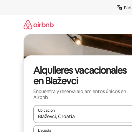
Omite
Part
el
contenido
Alquileres vacacionales
en Blaževci
Encuentra y reserva alojamientos únicos en
Airbnb
Ubicación
Cuando los resultados estén disponibles, navega co
Llegada