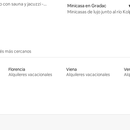
ujo con sauna y jacuzzi -
Minicasa en Gradac
al bosque
Minicasas de lujo junto al río Kol
 4.92 de 5, 26 reseñas
Fortun Estate
erés más cercanos
Florencia
Viena
Ve
Alquileres vacacionales
Alquileres vacacionales
Alq