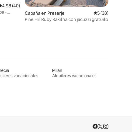
Calificación promedio: 4.98 de 5, 40 reseñas
4.98 (40)
pa -
Cabaña en Preserje
Calificación promed
5 (38)
Pine Hill Ruby Rakitna con jacuzzi gratuito
necia
Milán
uileres vacacionales
Alquileres vacacionales