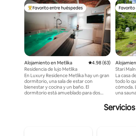
Favorito entre huéspedes
Favorito
Favorito entre huéspedes preferido
Favorito
Alojamiento en Metlika
Calificación promedio:
4.98 (63)
Alojamien
Residencia de lujo Metlika
Stari Maln
En Luxury Residence Metlika hay un gran
La casa d
dormitorio, una sala de estar con
todo lo q
bienestar y cocina y un baño. El
cómoda. L
dormitorio está amueblado para dos
una sauna 
personas y está separado de la parte
está inclu
central por una puerta. La cocina está
hidromasaj
Servicios
equipada con el equipo moderno y todo
por una ta
el equipo necesario para cocinar. La
personalm
parte central tiene una mesa de
encuentra
comedor, un sofá cama de cuero con
una hermo
capacidad para dos personas y una
que la con