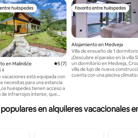
 entre huéspedes
Favorito entre huéspedes
 entre huéspedes
Favorito entre huéspedes
Alojamiento en Medveja
Villa de ensueño de 1 dormitorio
climatizada, jacuzzi y sauna!
¡Descubre el paraíso en la villa 
un dormitorio en Medveja, Croacia!
 4.98 de 5, 63 reseñas
to en Malinišče
Calificación promedio: 5 de 5, 7 reseñas
5 (7)
villa de lujo de nueva construcc
i 4
cuenta con una piscina climati
e vacaciones está equipada con
impresionantes vistas al mar. Disfruta de
ue necesitas para una estancia
una bañera de hidromasaje, un
os huéspedes tienen acceso a
una barbacoa al aire libre en la 
de infrarrojos interior, que
terraza. En el interior, disfruta 
ida en el precio. *La bañera de
cocina totalmente amueblada,
e al aire libre está disponible
 populares en alquileres vacacionales e
acogedora sala de estar con un 
rifa adicional, acordada
HD de 65 pulgadas y un elegan
ente con nosotros.* La casa se
dormitorio con acceso directo a
 junto al río Kolpa, que ofrece
de la piscina con terraza. Cada momento
sa vista del entorno natural, lo
aquí promete tranquilidad y re
vierte en un lugar ideal para los