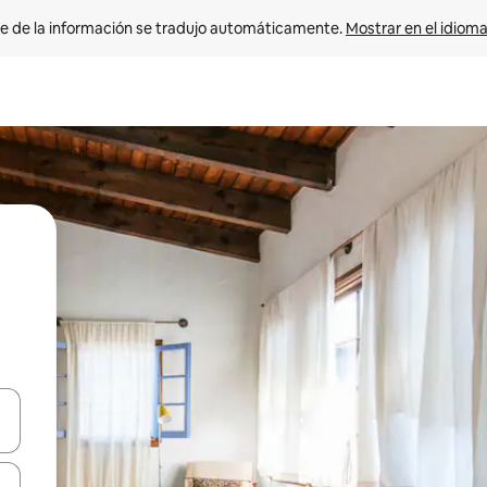
e de la información se tradujo automáticamente. 
Mostrar en el idioma
n las teclas de flecha hacia arriba y hacia abajo o explora con el tact