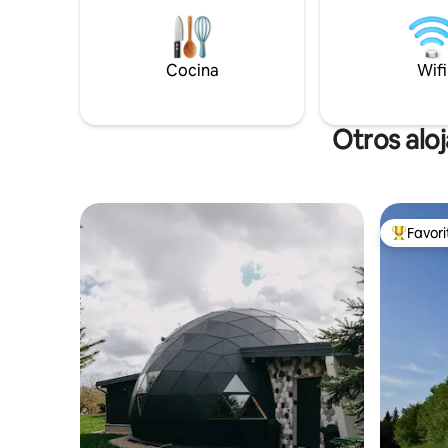
televisión con Playstation 5. Tenemos
amantes de
una sauna finlandesa e infrarroja en el
las activid
área de bienestar, así como un jacuzzi
impuesto t
con TV. El baño está separado por una
puede org
Cocina
Wifi
puerta. Fuera del departamento hay una
efectivo).
terraza y aparcamiento gratuito.
Otros alo
Favor
Favorito