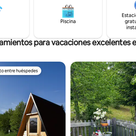
inolvidables. ¡Resérvalo ahora p
 la naturaleza, la relajación y
mejor escapada!
ades al aire libre. ¡Claro! El
urístico no está incluido y se
Estac
anizar con nosotros (en
Piscina
gratu
inst
jamientos para vacaciones excelentes e
ito entre huéspedes
 entre huéspedes preferido