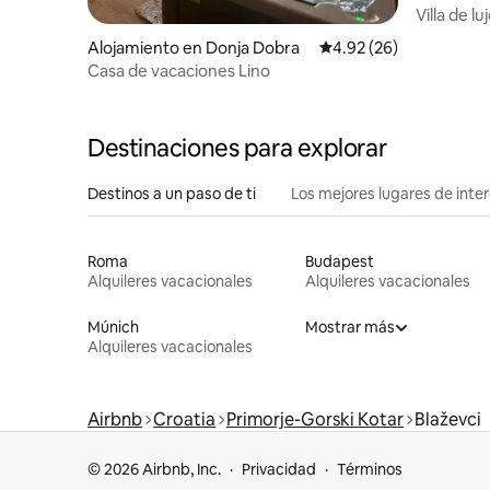
Villa de l
Escapada 
Alojamiento en Donja Dobra
Calificación promedio:
4.92 (26)
Casa de vacaciones Lino
Destinaciones para explorar
Destinos a un paso de ti
Los mejores lugares de int
Roma
Budapest
Alquileres vacacionales
Alquileres vacacionales
Múnich
Mostrar más
Alquileres vacacionales
Airbnb
Croatia
Primorje-Gorski Kotar
Blaževci
© 2026 Airbnb, Inc.
Privacidad
Términos