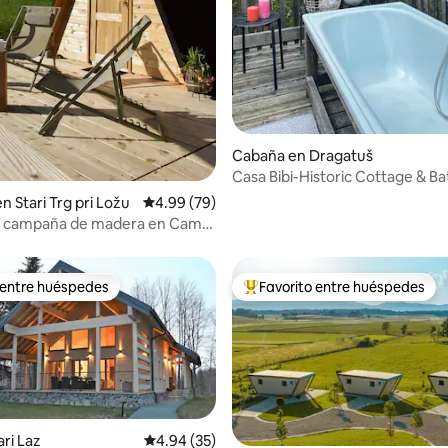
Cabaña en Dragatuš
Casa Bibi-Historic Cottage & Ba
dio: 5 de 5, 3 reseñas
n Stari Trg pri Ložu
Calificación promedio: 4.99 de 5, 79 reseñas
4.99 (79)
e campaña de madera en Camp
ber
 entre huéspedes
Favorito entre huéspedes
 entre huéspedes
Favorito entre huéspedes prefe
ari Laz
Calificación promedio: 4.94 de 5, 35 reseñas
4.94 (35)