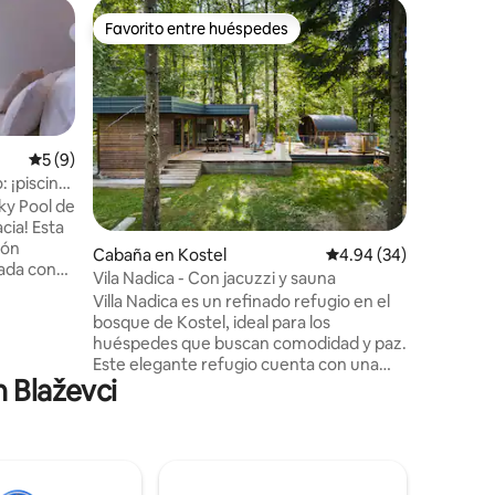
Casa de 
Favorito entre huéspedes
Favorit
Favorito entre huéspedes
Favorit
Viñedo c
La casa 
ofrece u
equipada.
chimenea
preparar 
Calificación promedio: 5 de 5, 9 reseñas
5 (9)
memorabl
: ¡piscina
encantado
Sky Pool de
combinaci
 Esta
El retiro
ión
Cabaña en Kostel
Calificación promedio:
4.94 (34)
abrazado
zada con
enraizad
Vila Nadica - Con jacuzzi y sauna
la natura
Villa Nadica es un refinado refugio en el
a sauna y
Sončni Gr
bosque de Kostel, ideal para los
amplia
de la sali
huéspedes que buscan comodidad y paz.
de una
Este elegante refugio cuenta con una
 una
n Blaževci
acogedora cama doble y un sofá cama.
televisor
La villa incluye un escritorio, una cocina
te
totalmente equipada y un baño
 la zona
moderno. En el exterior, el hermoso
jardín ofrece una bañera de hidromasaje
cuerdos
calentada a leña y una sauna, así como un