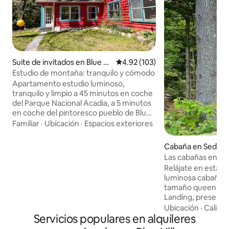
Suite de invitados en Blue Hil
Calificación promedio: 4.92 de 5
4.92 (103)
l
Estudio de montaña: tranquilo y cómodo
Apartamento estudio luminoso,
tranquilo y limpio a 45 minutos en coche
del Parque Nacional Acadia, a 5 minutos
en coche del pintoresco pueblo de Blue
Hill. Las rutas de senderismo están a
Familiar
·
Ubicación
·
Espacios exteriores
menos de una milla de distancia y hay un
montón de acceso al agua dulce y salada
Cabaña en Sedgw
cerca. Mesa exterior y sillas rodeadas de
Las cabañas en Cu
árboles, pájaros y jardines en un barrio
3: Pine
Relájate en esta e
tranquilo y seguro al final de un corto
luminosa cabaña t
camino de tierra. Disfruta de total
tamaño queen. Las cabañas en Currier
privacidad o pregunta a tus anfitriones
Landing, present
por el conocimiento de la zona. Toda una
«Tres pequeñas c
Ubicación
·
Calida
habitación, con cocina americana, cama
Servicios populares en alquileres
raíces en un bosq
de matrimonio, sofá futón y cama
encuentran en Tho