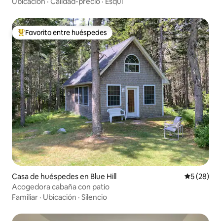
Ubicación
·
Calidad-precio
·
Esquí
Favorito entre huéspedes
Favorito entre huéspedes preferido
Casa de huéspedes en Blue Hill
Calificaci
5 (28)
Acogedora cabaña con patio
Familiar
·
Ubicación
·
Silencio