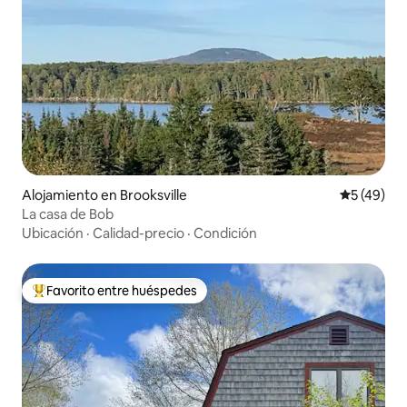
Alojamiento en Brooksville
Calificaci
5 (49)
La casa de Bob
Ubicación
·
Calidad-precio
·
Condición
Favorito entre huéspedes
Favorito entre huéspedes preferido