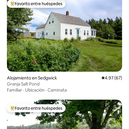
Favorito entre huéspedes
Favorito entre huéspedes preferido
Alojamiento en Sedgwick
Calificación p
4.97 (67)
Granja Salt Pond
Familiar
·
Ubicación
·
Caminata
Favorito entre huéspedes
Favorito entre huéspedes preferido