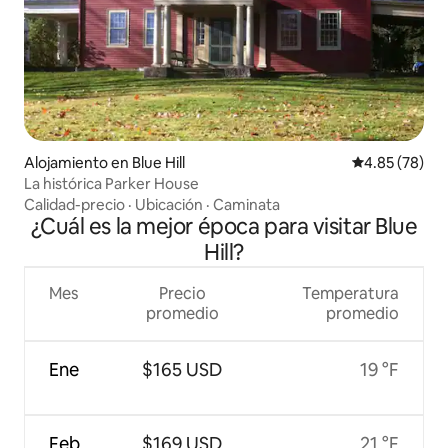
Alojamiento en Blue Hill
Calificación p
4.85 (78)
La histórica Parker House
Calidad-precio
·
Ubicación
·
Caminata
¿Cuál es la mejor época para visitar Blue
Hill?
Mes
Precio
Temperatura
promedio
promedio
Ene
$165 USD
19 °F
Feb
$169 USD
21 °F