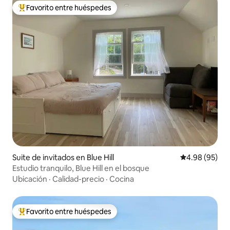
Favorito entre huéspedes
Favorito entre huéspedes preferido
Suite de invitados en Blue Hill
Calificación p
4.98 (95)
Estudio tranquilo, Blue Hill en el bosque
Ubicación
·
Calidad-precio
·
Cocina
Favorito entre huéspedes
Favorito entre huéspedes preferido