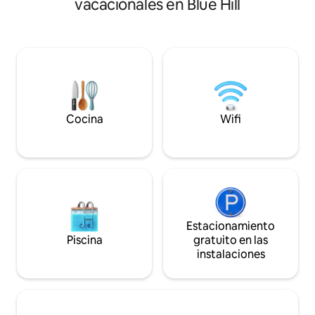
individual plegable.
vacacionales en Blue Hill
Farm. Vistas al ag
nuestra costa en el
Benjamin. 2 cabañ
cabaña estudio abier
una ubicación cént
Blue Hill, cerca de
ofrecen acceso a ac
eventos culturales
tiendas.
Cocina
Wifi
Estacionamiento
Piscina
gratuito en las
instalaciones