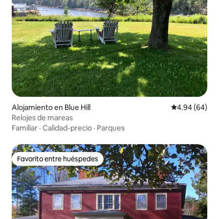
Alojamiento en Blue Hill
Calificación p
4.94 (64)
Relojes de mareas
Familiar
·
Calidad-precio
·
Parques
Favorito entre huéspedes
Favorito entre huéspedes