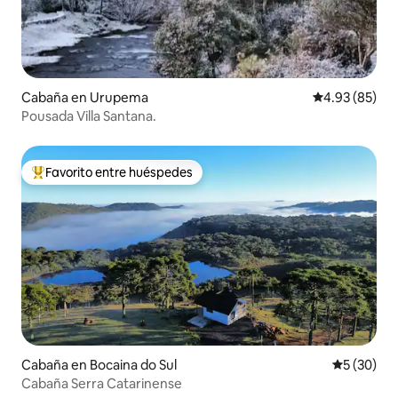
Cabaña en Urupema
Calificación p
4.93 (85)
Pousada Villa Santana.
Favorito entre huéspedes
Favorito entre huéspedes preferido
Cabaña en Bocaina do Sul
Calificaci
5 (30)
Cabaña Serra Catarinense