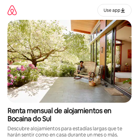
Omite
el
Use app
contenido
Renta mensual de alojamientos en
Bocaina do Sul
Descubre alojamientos para estadías largas que te
harán sentir como en casa durante un mes o más.