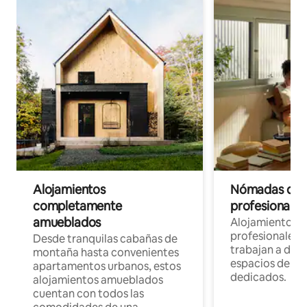
Alojamientos
Nómadas digit
completamente
profesionales 
amueblados
Alojamientos 
profesionales 
Desde tranquilas cabañas de
trabajan a dist
montaña hasta convenientes
espacios de tr
apartamentos urbanos, estos
dedicados.
alojamientos amueblados
cuentan con todos las