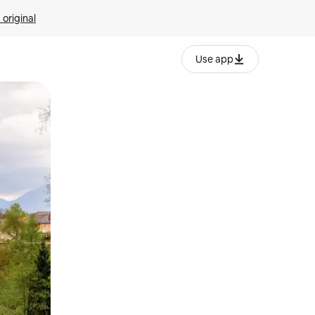
 original
Use app
o o desliza el dedo.