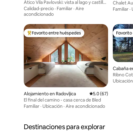
rijo
Ático Vila Pavlovski: vista al lago y castillo
Chalet Au
+ sauna
naturaleza
Calidad-precio
·
Familiar
·
Aire
Familiar
·
acondicionado
Favorito entre huéspedes
Favorito
Favorito entre huéspedes preferido
Favorito
Cabaña e
Ribno Co
Ubicación
Alojamiento en Radovljica
Calificación promedio
5.0 (67)
El final del camino - casa cerca de Bled
Familiar
·
Ubicación
·
Aire acondicionado
Destinaciones para explorar