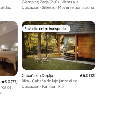
Glamping Zarja (2+0) | Vistas a la
naturaleza y a la montaña
talidad
Ubicación
·
Silencio
·
Moverse por la zona
Favorito entre huéspedes
rido
Favorito entre huéspedes
Cabaña en Duplje
Calificación promedi
5.0 (12)
Rika - Cabaña de lujo junto al río
Calificación promedio: 5.0 de 5, 77 reseñas
5.0 (77)
Ubicación
·
Familiar
·
Río
erca de
za