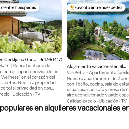
ito entre huéspedes
Favorito entre huéspedes
 entre huéspedes preferido
Favorito entre huéspedes prefe
4.96 de 5, 402 reseñas
en Cerklje na Gore
Calificación promedio: 4.95 de 5, 417 reseñas
4.95 (417)
ami | Retiro boutique de
Alojamiento vacacional en Ble
 y spa
de una escapada inolvidable de
d
Vila Petra - Apartamento famili
 Wellness” en el corazón del
personas en el lago Bled
Nuestro apartamento de 2 dorm
 abetos. Nuestra propiedad
con 1 baño, cocina, sala de esta
ece total privacidad en dos
espaciosa con sofá y mesa de 
 separadas: una romántica casa
recio
·
Ubicación
·
TV
aire acondicionado y patio espa
 con vistas panorámicas, un
encuentra a solo 100 metros de
Calidad-precio
·
Ubicación
·
TV
masaje de alta gama y un
 populares en alquileres vacacionales 
Bled (zona de natación). Está u
 para cine en la cama, y una
una zona muy tranquila. Tiene 
nge con su propio sauna,
entrada y se encuentra en nues
y cocina. Te espera un jacuzzi
(así que siempre estamos cerca
strellas frente a la cabaña y la
ayudarte). Somos una familia d