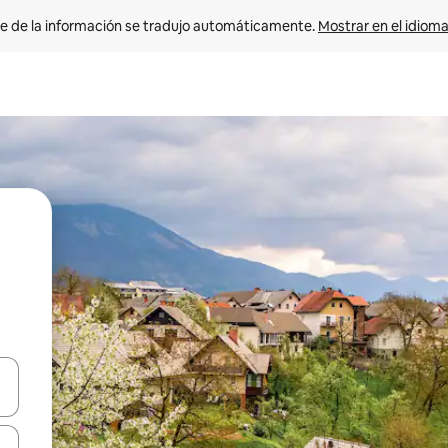
e de la información se tradujo automáticamente. 
Mostrar en el idioma
n las teclas de flecha hacia arriba y hacia abajo o explora con el tact