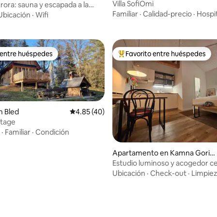
Villa SofiOmi
rora: sauna y escapada a la
 cerca de Idrija
Familiar
·
Calidad-precio
·
Hospi
Ubicación
·
Wifi
 entre huéspedes
Favorito entre huéspedes
 entre huéspedes
Favorito entre huéspedes prefe
n Bled
Calificación promedio: 4.85 de 5, 40 reseñas
4.85 (40)
ttage
·
Familiar
·
Condición
: 5.0 de 5, 67 reseñas
Apartamento en Kamna Goric
a
Estudio luminoso y acogedor c
Bled | En el campo
Ubicación
·
Check-out
·
Limpie