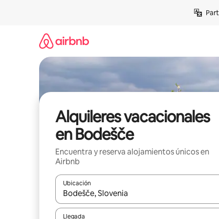
Omite
Part
el
contenido
Alquileres vacacionales
en Bodešče
Encuentra y reserva alojamientos únicos en
Airbnb
Ubicación
Cuando los resultados estén disponibles, navega co
Llegada