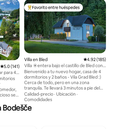
Minicasa 
Favorito entre huéspedes
Favor
rido
Favorito entre huéspedes preferido
Favorit
Habitació
para las 
La casa G
ubicación
virgen, le
ciudad. A
tranquilid
Calidad-
Jezernica
agradable
pequeña 
Villa en Bled
Calificación promedio: 
4.92 (185)
espacios
Villa ☀entera bajo el castillo de Bled con
Calificación promedio: 5.0 de 5, 141 reseñas
5.0 (141)
caseros 
☀ bicicletas gratis y sauna
Bienvenido a tu nuevo hogar, casa de 4
Preparán
ar para 4
dormitorios y 2 baños - Vila Grad Bled :)
podrás r
itorios
Cerca de todo, pero en una zona
terraza c
r
tranquila. Te llevará 3 minutos a pie del
pastan lo
comedor,
casco antiguo de Bled, a 6 minutos a pie
Calidad-precio
·
Ubicación
·
cioso se
del lago Bled, a pocos minutos a pie del
Comodidades
l lago
castillo de Bled. Hay algunas bicicletas de
en Bodešče
bicado en
forma gratuita por llegar a las
su propia
atracciones favoritas de Bled aún más
tra casa
rápido y más agradable :) (las bicicletas
 para
no son nuevas) Delante de la casa hay 3
e 5