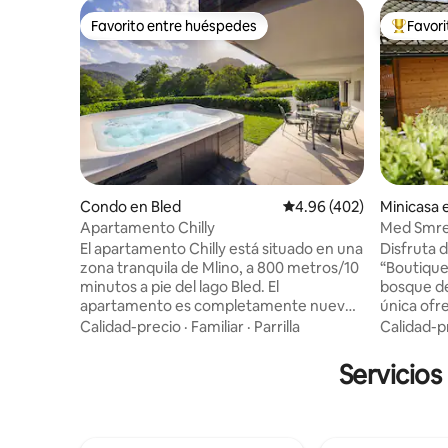
Favorito entre huéspedes
Favor
Favorito entre huéspedes
Favorito
Condo en Bled
Calificación promedio: 
4.96 (402)
Minicasa 
njskem
Apartamento Chilly
Med Smrek
bienestar
El apartamento Chilly está situado en una
Disfruta 
zona tranquila de Mlino, a 800 metros/10
“Boutique
minutos a pie del lago Bled. El
bosque de
apartamento es completamente nuevo,
única ofr
acogedor y cálido. Tendrás vistas únicas a
secciones
Calidad-precio
·
Familiar
·
Parrilla
Calidad-p
las montañas desde el dormitorio y la
de madera
terraza. En el jardín tendrás tu propio
sillón de 
Servicios
jacuzzi privado y sauna de infrarrojos. El
proyector
jacuzzi se puede utilizar todo el año
suite lou
entre las 10:00 y las 22:00 h. Las noches
chimenea 
aquí son mágicas debido a las hermosas
bajo las e