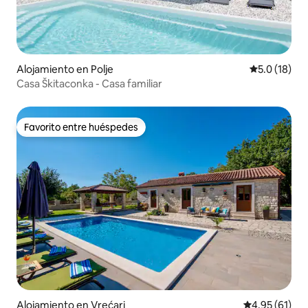
Alojamiento en Polje
Calificación
5.0 (18)
Casa Škitaconka - Casa familiar
Favorito entre huéspedes
Favorito entre huéspedes
Alojamiento en Vrećari
Calificación 
4.95 (61)