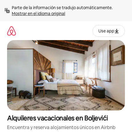
Omite
Parte de la información se tradujo automáticamente. 
el
Mostrar en el idioma original
contenido
Use app
Alquileres vacacionales en Boljevići
Encuentra y reserva alojamientos únicos en Airbnb