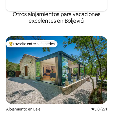
Otros alojamientos para vacaciones
excelentes en Boljevići
Favorito entre huéspedes
Favorito entre huéspedes preferido
Alojamiento en Bale
Calificación
5.0 (27)