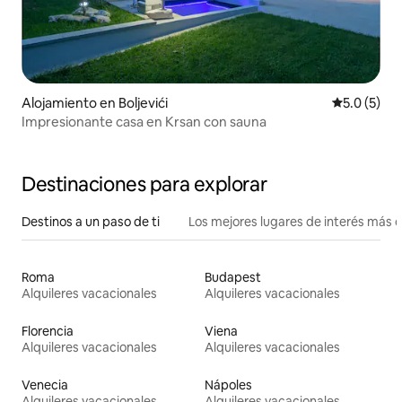
Alojamiento en Boljevići
Calificació
5.0 (5)
Impresionante casa en Krsan con sauna
Destinaciones para explorar
Destinos a un paso de ti
Los mejores lugares de interés más 
Roma
Budapest
Alquileres vacacionales
Alquileres vacacionales
Florencia
Viena
Alquileres vacacionales
Alquileres vacacionales
Venecia
Nápoles
Alquileres vacacionales
Alquileres vacacionales