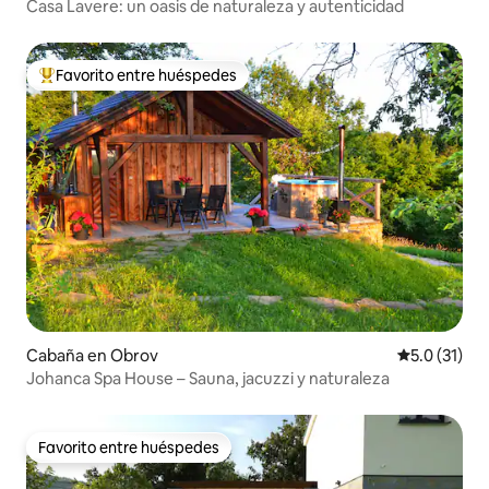
Casa Lavere: un oasis de naturaleza y autenticidad
Favorito entre huéspedes
Favorito entre huéspedes preferido
Cabaña en Obrov
Calificación
5.0 (31)
Johanca Spa House – Sauna, jacuzzi y naturaleza
Favorito entre huéspedes
Favorito entre huéspedes