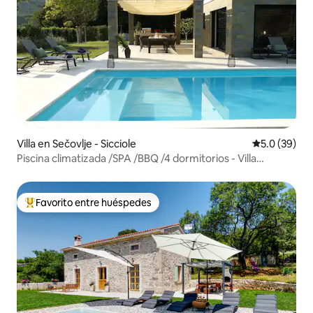
Villa en Sečovlje - Sicciole
Calificación
5.0 (39)
Piscina climatizada /SPA /BBQ /4 dormitorios - Villa
Olivetum
Favorito entre huéspedes
Favorito entre huéspedes preferido