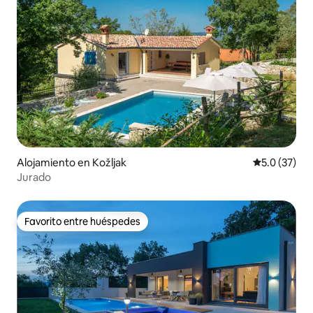
Alojamiento en Kožljak
Calificación
5.0 (37)
Jurado
Favorito entre huéspedes
Favorito entre huéspedes