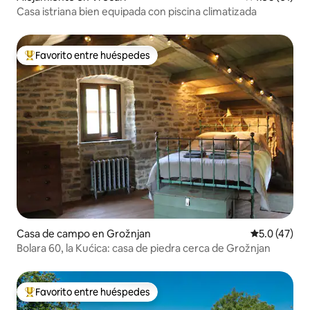
Casa istriana bien equipada con piscina climatizada
Favorito entre huéspedes
Favorito entre huéspedes preferido
Casa de campo en Grožnjan
Calificación
5.0 (47)
Bolara 60, la Kućica: casa de piedra cerca de Grožnjan
Favorito entre huéspedes
Favorito entre huéspedes preferido