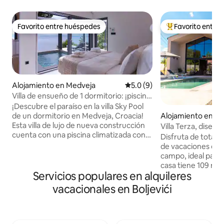
Favorito entre huéspedes
Favorito entre
Favorito entre huéspedes
Favorito entre hu
Alojamiento en Medveja
Calificación promedio: 5.0 de
5.0 (9)
Villa de ensueño de 1 dormitorio: ¡piscina
climatizada, jacuzzi y sauna!
¡Descubre el paraíso en la villa Sky Pool
de un dormitorio en Medveja, Croacia!
Alojamiento en Kr
Esta villa de lujo de nueva construcción
Villa Terza, diseñ
cuenta con una piscina climatizada con
Disfruta de total 
impresionantes vistas al mar. Disfruta de
de vacaciones de 
una bañera de hidromasaje, una sauna y
campo, ideal para p
una barbacoa al aire libre en la amplia
casa tiene 109 m2
terraza. En el interior, disfruta de una
Servicios populares en alquileres
m2. La casa cuen
cocina totalmente amueblada, una
habitaciones con b
vacacionales en Boljevići
acogedora sala de estar con un televisor
una cocina totalm
HD de 65 pulgadas y un elegante
hermosa zona exter
dormitorio con acceso directo a la zona
gas y jacuzzi clima
de la piscina con terraza. Cada momento
encuentra a 2 kilóm