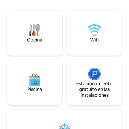
los numerosos lugares de interés de la
lugar para RECAR
región. A poca distancia hay parques
cerrar los ojos, resp
nacionales, miradores costeros y
fresco, el suelo dul
forestales, rutas de senderismo y
los bosques circunda
ciclismo, bodegas, cervecerías y
REEXAMINAR, RED
productos locales. Tenga en cuenta que
RESTABLECER una 
no hay acceso wifi y solo hay recepción
vital con la tierra
móvil limitada.
tierra y nuestra c
Cocina
Wifi
Estacionamiento
Piscina
gratuito en las
instalaciones