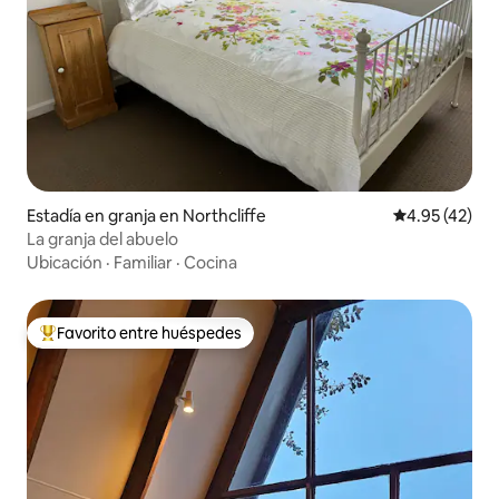
Estadía en granja en Northcliffe
Calificación 
4.95 (42)
La granja del abuelo
Ubicación
·
Familiar
·
Cocina
Favorito entre huéspedes
Favorito entre huéspedes preferido