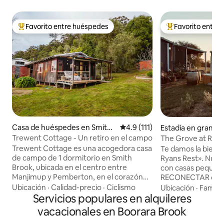
Favorito entre huéspedes
Favorito entre
Favorito entre huéspedes preferido
Favorito entre hu
Casa de huéspedes en Smith
Calificación promedio: 4.9 de 5
4.9 (111)
Estadía en granja 
Brook
up
Trewent Cottage - Un retiro en el campo
The Grove at Ryan
granja
Trewent Cottage es una acogedora casa
Te damos la bienv
de campo de 1 dormitorio en Smith
Ryans Rest». Nuestra segunda granja
Brook, ubicada en el centro entre
con casas pequeña
Manjimup y Pemberton, en el corazón
RECONECTAR con tu
de los bosques del sur. La casa de campo
tierra y la natural
Ubicación
·
Calidad-precio
·
Ciclismo
Ubicación
·
Familia
rústica es la escapada perfecta para
Servicios populares en alquileres
sumerges en un si
relajarse y disfrutar del aire fresco del
regenerativo que
vacacionales en Boorara Brook
campo, la abundante avifauna y explorar
un ecosistema vivo 