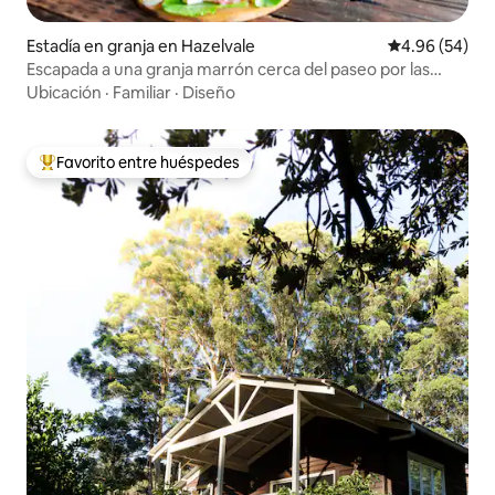
Estadía en granja en Hazelvale
Calificación p
4.96 (54)
Escapada a una granja marrón cerca del paseo por las
copas de los árboles
Ubicación
·
Familiar
·
Diseño
Favorito entre huéspedes
Favorito entre huéspedes preferido