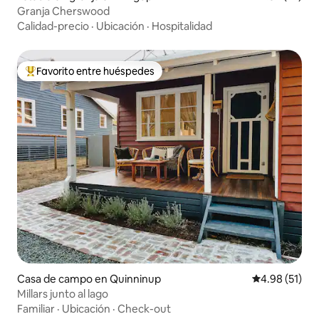
Granja Cherswood
Calidad-precio
·
Ubicación
·
Hospitalidad
Favorito entre huéspedes
Favorito entre huéspedes preferido
Casa de campo en Quinninup
Calificación 
4.98 (51)
Millars junto al lago
Familiar
·
Ubicación
·
Check-out