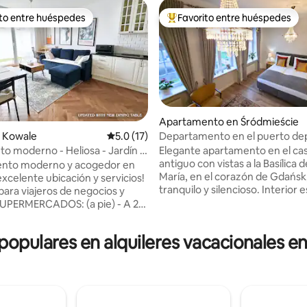
ito entre huéspedes
Favorito entre huéspedes
 entre huéspedes preferido
Favorito entre huéspedes prefe
Apartamento en Śródmieście
Departamento en el puerto de
 Kowale
Calificación promedio: 5.0 de 5, 17 reseñas
5.0 (17)
del casco antiguo de Gdansk, a 
Elegante apartamento en el ca
to moderno - Heliosa - Jardín y
: 5.0 de 5, 80 reseñas
río Motlawa
antiguo con vistas a la Basílica 
miento gratuito
nto moderno y acogedor en
María, en el corazón de Gdańsk
excelente ubicación y servicios!
tranquilo y silencioso. Interior espacioso
para viajeros de negocios y
con dos dormitorios para 4 per
Una cocina totalmente equipad
e Żabka. - A 5 minutos de
baño con ducha de efecto lluvi
 y ALDI. - A 7 minutos del
 populares en alquileres vacacionales 
limpieza impecable y estacion
mercial Kowale y NETTO. - A 10
algo poco común en esta zona. Diseñad
 TRANSPORTE Y
para huéspedes que valoran la
RES: (en coche) - A 20
comodidad, el estilo y una estan
e la ciudad de Gdańsk - A 15
complicaciones. Perfecto para mañanas
el aeropuerto GDN - A 10
tranquilas, paseos y noches