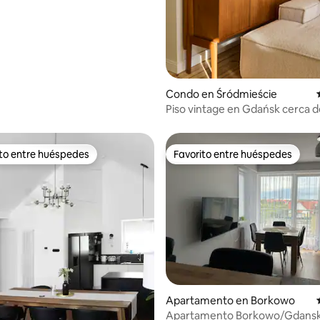
Condo en Śródmieście
Piso vintage en Gdańsk cerca del
ito entre huéspedes
Favorito entre huéspedes
 entre huéspedes preferido
Favorito entre huéspedes
Apartamento en Borkowo
Apartamento Borkowo/Gdans