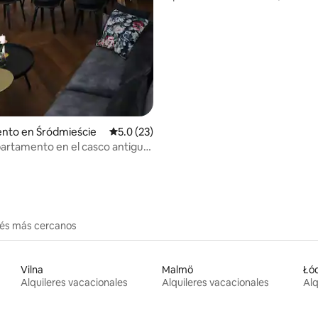
 4.93 de 5, 99 reseñas
nto en Śródmieście
Calificación promedio: 5.0 de 5, 23 reseñas
5.0 (23)
artamento en el casco antiguo
taciones
erés más cercanos
Vilna
Malmö
Łó
Alquileres vacacionales
Alquileres vacacionales
Alq