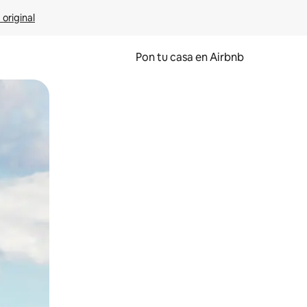
 original
Pon tu casa en Airbnb
o o desliza el dedo.