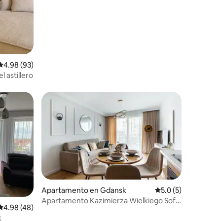
Calificación promedio: 4.98 de 5, 93 reseñas
4.98 (93)
 astillero
Apartamento en Gdansk
Calificación promed
5.0 (5)
Apartamento Kazimierza Wielkiego Soft
Calificación promedio: 4.98 de 5, 48 reseñas
4.98 (48)
Glam
k