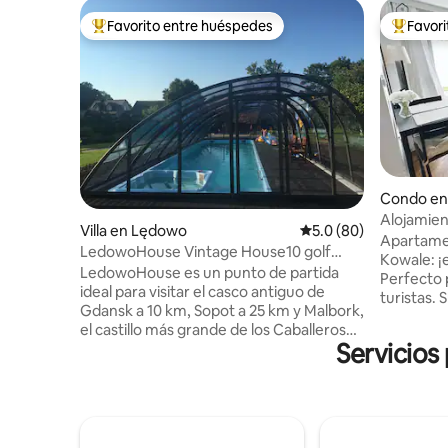
Favorito entre huéspedes
Favor
Favorito entre huéspedes preferido
Favorito
Condo en
Alojamien
Villa en Lędowo
Calificación promedio
5.0 (80)
estaciona
Apartame
LedowoHouse Vintage House10 golf
Kowale: ¡
propio apto para niños
LedowoHouse es un punto de partida
Perfecto 
ideal para visitar el casco antiguo de
turistas. SUPERMERCADOS: (a pie) - A 2
Gdansk a 10 km, Sopot a 25 km y Malbork,
minutos d
el castillo más grande de los Caballeros
Biedronka
Servicios
de las Cruzadas, a 45 km. La casa está
centro co
rodeada de árboles viejos, sauna, jardín
minutos de LIDL.
infantil, piscina cubierta climatizada
ALREDEDO
(funciona de mayo a octubre), horno
minutos d
para pizza y parrilla, árbol de la casa, tenis
minutos d
de mesa, bicicletas, cancha de