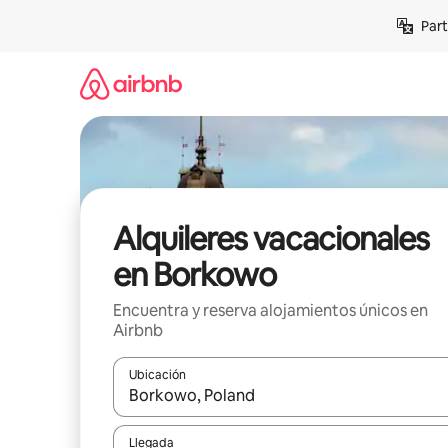
Omite
Part
el
contenido
Alquileres vacacionales
en Borkowo
Encuentra y reserva alojamientos únicos en
Airbnb
Ubicación
Cuando los resultados estén disponibles, navega co
Llegada