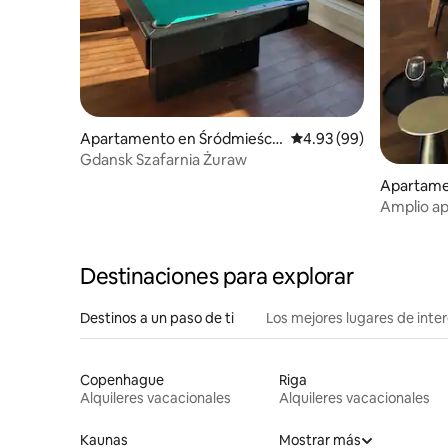
Apartamento en Śródmieści
Calificación promedio:
4.93 (99)
e
Gdansk Szafarnia Żuraw
Apartame
Amplio ap
de 5 habi
Destinaciones para explorar
Destinos a un paso de ti
Los mejores lugares de int
Copenhague
Riga
Alquileres vacacionales
Alquileres vacacionales
Kaunas
Mostrar más