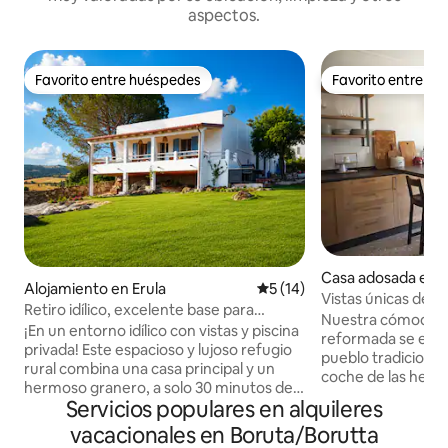
aspectos.
Favorito entre huéspedes
Favorito entre h
Favorito entre huéspedes
Favorito entre h
Casa adosada en C
Alojamiento en Erula
Calificación promedio: 5 de 
5 (14)
Vistas únicas des
Retiro idílico, excelente base para
encanto
Nuestra cómoda c
explorar Cerdeña
¡En un entorno idílico con vistas y piscina
reformada se encu
privada! Este espacioso y lujoso refugio
pueblo tradicional
rural combina una casa principal y un
coche de las herm
hermoso granero, a solo 30 minutos de
de Cerdeña. Todas 
Servicios populares en alquileres
playas impresionantes. Disfruta de una
espacios exteriore
gran piscina, una amplia zona de parrilla,
vacacionales en Boruta/Borutta
al pueblo, la naturaleza
aire acondicionado, Wi-Fi, hermosas