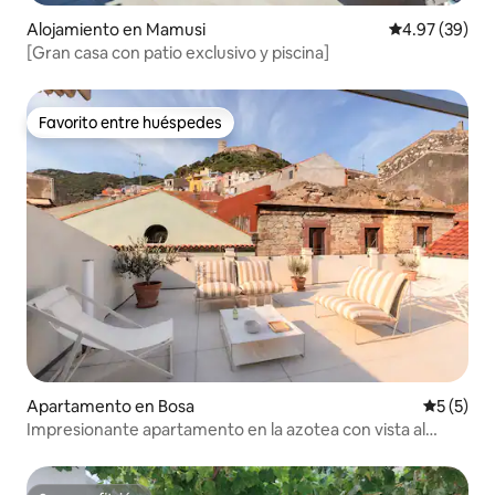
Alojamiento en Mamusi
Calificación p
4.97 (39)
[Gran casa con patio exclusivo y piscina]
Favorito entre huéspedes
Favorito entre huéspedes
Apartamento en Bosa
Calificac
5 (5)
Impresionante apartamento en la azotea con vista al
castillo – Bosa