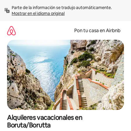
Omite
Parte de la información se tradujo automáticamente. 
el
Mostrar en el idioma original
contenido
Pon tu casa en Airbnb
Alquileres vacacionales en
Boruta/Borutta