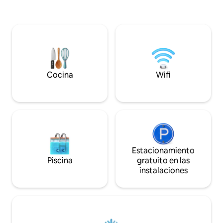
de buena comida, 
vistas, terraza en la azotea, terraza
antigua cultura nu
cubierta, cocina equipada y un almendral
yoga, golf, surf o 
con hamaca. Ubicación ideal para
desees. Te ayudare
explorar la costa del norte de Cerdeña,
esta casa no está 
los lugares históricos y los encantadores
vistazo a nuestras
pueblos a través de carreteras rápidas.
clic en la foto de 
Aproximadamente a una hora de los
aeropuertos de Alghero u Olbia
Cocina
Wifi
Estacionamiento
Piscina
gratuito en las
instalaciones