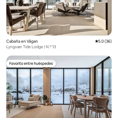
Cabaña en Vågan
Calificación
5.0 (36)
Lyngvær Tide Lodge | N.º 13
Favorito entre huéspedes
Favorito entre huéspedes