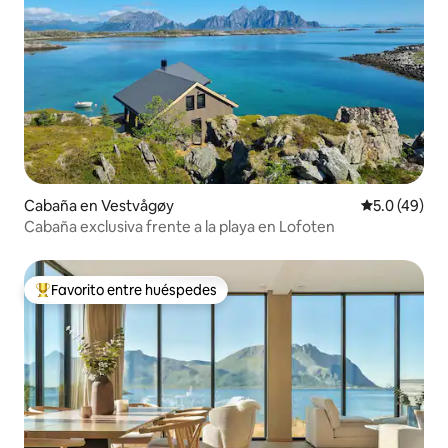
Cabaña en Vestvågøy
Calificación
5.0 (49)
Cabaña exclusiva frente a la playa en Lofoten
Favorito entre huéspedes
Favorito entre huéspedes preferido