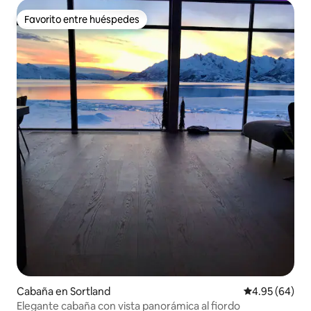
Favorito entre huéspedes
Favorito entre huéspedes
Cabaña en Sortland
Calificación p
4.95 (64)
Elegante cabaña con vista panorámica al fiordo