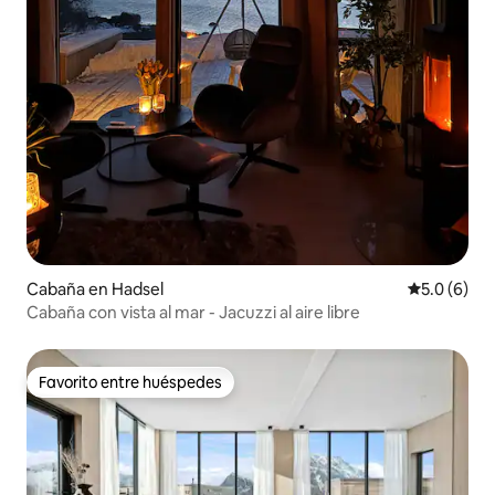
Cabaña en Hadsel
Calificació
5.0 (6)
Cabaña con vista al mar - Jacuzzi al aire libre
Favorito entre huéspedes
Favorito entre huéspedes