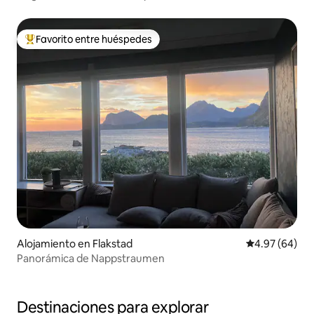
Favorito entre huéspedes
Favorito entre huéspedes preferido
Alojamiento en Flakstad
Calificación p
4.97 (64)
Panorámica de Nappstraumen
Destinaciones para explorar