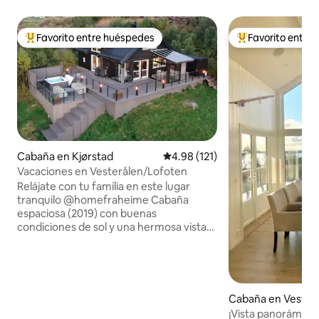
Favorito entre huéspedes
Favorito entre
Favorito entre huéspedes preferido
Favorito entre hu
Cabaña en Kjørstad
Calificación promedio: 4.98 de 5
4.98 (121)
Vacaciones en Vesterålen/Lofoten
Relájate con tu familia en este lugar
tranquilo @homefraheime Cabaña
espaciosa (2019) con buenas
condiciones de sol y una hermosa vista
sobre Eidsfjord en Vesterålen. ¡4
dormitorios, 2 salas de estar, cocina,
baño y un balcón grande con sala de
jardín te dan muchas zonas para
disfrutar del silencio y las vacaciones! La
Cabaña en Vestvå
cabaña también tiene su propia bañera
¡Vista panorámica 