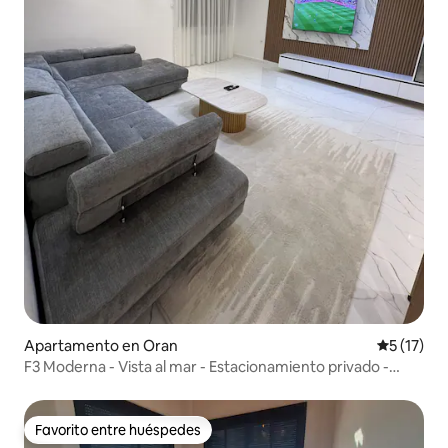
Apartamento en Oran
Calificaci
5 (17)
F3 Moderna - Vista al mar - Estacionamiento privado -
Centro de Orán
Favorito entre huéspedes
Favorito entre huéspedes