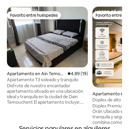
Favorito entre huéspedes
Favorito entre h
Favorito entre huéspedes
Favorito entre h
Apartamento en Ain Temouc
Calificación promedio: 4.89 de 
4.89 (19)
hent
Apartamento T3 soleado y tranquilo
Disfrute de nuestro encantador
apartamento situado en una ubicación
Apartamento en Bir
ideal y tranquila en la ciudad de Dain
Dúplex de alto nivel
Temouchent El apartamento incluye:
viajeros
Dúplex Premium co
Una habitación con cama doble y TV de
Orán Ubicado en una urbanización
50" Un segundo dormitorio con 2 camas
tranquila y segura
y TV de 32" Un salón con sofá, puf y TV
combina comodida
de 55" IPTV y PC Una cocina totalmente
Servicios populares en alquileres
practicidad. Disfru