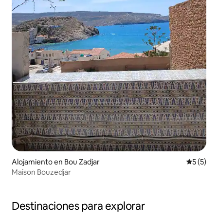
Alojamiento en Bou Zadjar
Calificac
5 (5)
Maison Bouzedjar
Destinaciones para explorar