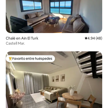
Chalé en Ain El Turk
Calificación p
4.94 (48)
Castell Mar.
Favorito entre huéspedes
Favorito entre huéspedes preferido