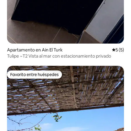
Apartamento en Ain El Turk
Calificac
5 (5)
​Tulipe ~T2 Vista al mar con estacionamiento privado
Favorito entre huéspedes
Favorito entre huéspedes