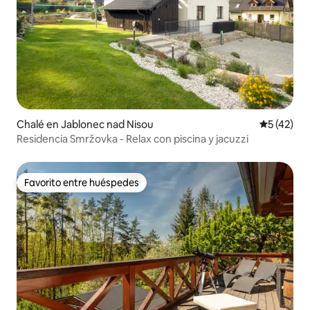
Chalé en Jablonec nad Nisou
Calificaci
5 (42)
Residencia Smržovka - Relax con piscina y jacuzzi
Favorito entre huéspedes
Favorito entre huéspedes