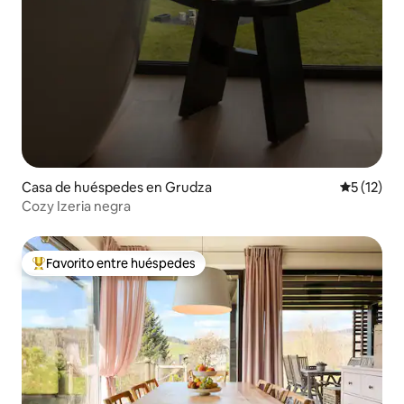
Casa de huéspedes en Grudza
Calificaci
5 (12)
Cozy Izeria negra
Favorito entre huéspedes
Favorito entre huéspedes preferido