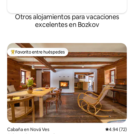
Otros alojamientos para vacaciones
excelentes en Bozkov
Favorito entre huéspedes
Favorito entre huéspedes preferido
Cabaña en Nová Ves
Calificación p
4.94 (72)