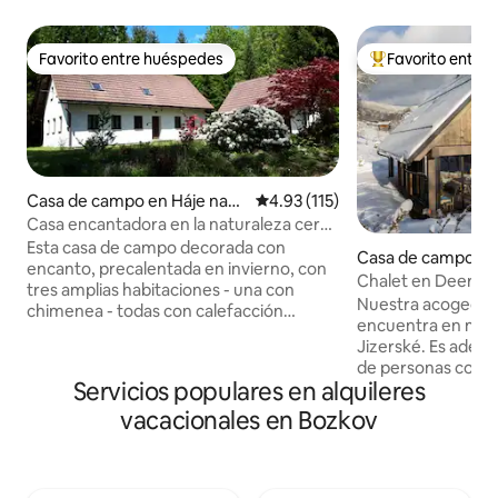
Favorito entre huéspedes
Favorito entre
Favorito entre huéspedes
Favorito entre hu
Casa de campo en Háje nad
Calificación promedio: 4.93 de 5
4.93 (115)
Jizerou
Casa encantadora en la naturaleza cerca
de Sněžka
Esta casa de campo decorada con
Casa de campo en
encanto, precalentada en invierno, con
Nisou
Chalet en Deer M
tres amplias habitaciones - una con
Nuestra acogedor
chimenea - todas con calefacción
encuentra en med
eléctrica - ofrece tranquilidad y es un
Jizerské. Es adec
lugar ideal para familias con niños o
de personas como 
amantes del arte y la naturaleza. Se
Servicios populares en alquileres
niños. Tiene capac
encuentra cerca de pintorescas
Todo está equipad
vacacionales en Bozkov
ciudades de montaña (Jilemnice, Semily,
descanso y relajac
Vrchlabí) y numerosas estaciones de
totalmente equipa
esquí, incluyendo Sněžka, el pico más
hasta el rincón infa
alto de la República Checa. A 30 km de la
hay una zona de est