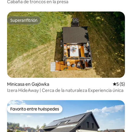
Cabaña de troncos en la presa
Superanfitrión
Superanfitrión
Minicasa en Gajówka
Calificac
5 (5)
Izera HideAway | Cerca de la naturaleza Experiencia única
Favorito entre huéspedes
Favorito entre huéspedes