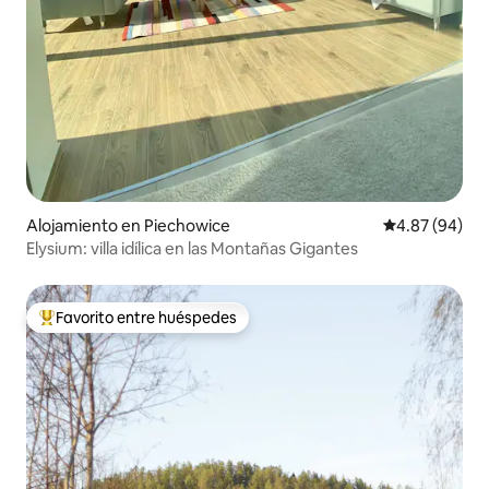
Alojamiento en Piechowice
Calificación p
4.87 (94)
Elysium: villa idílica en las Montañas Gigantes
Favorito entre huéspedes
Favorito entre huéspedes preferido