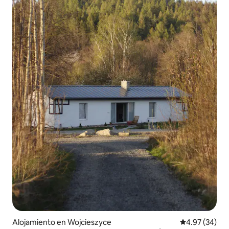
Alojamiento en Wojcieszyce
Calificación p
4.97 (34)