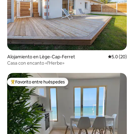
Alojamiento en Lège-Cap-Ferret
Calificación
5.0 (20)
Casa con encanto «l'Herbe»
Favorito entre huéspedes
Favorito entre huéspedes preferido