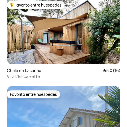
Favorito entre huéspedes
Favorito entre huéspedes preferido
Chalé en Lacanau
Calificación
5.0 (16)
Villa L'Escourette
Favorito entre huéspedes
Favorito entre huéspedes