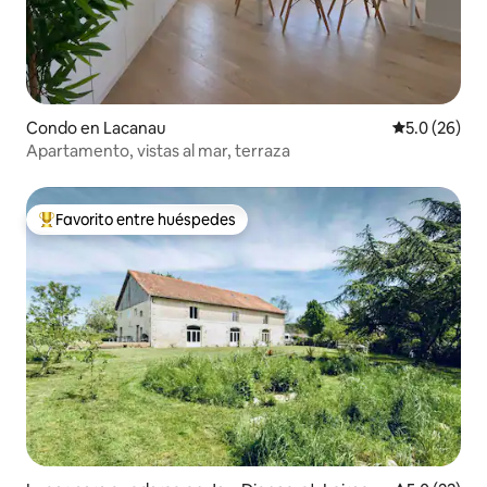
Condo en Lacanau
Calificación
5.0 (26)
Apartamento, vistas al mar, terraza
Favorito entre huéspedes
Favorito entre huéspedes preferido