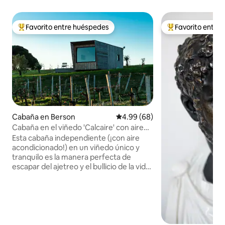
Favorito entre huéspedes
Favorito entre
Favorito entre huéspedes preferido
Favorito entre hu
Cabaña en Berson
Calificación promedio: 4.99 de 
4.99 (68)
Cabaña en el viñedo 'Calcaire' con aire
acondicionado
Esta cabaña independiente (¡con aire
acondicionado!) en un viñedo único y
tranquilo es la manera perfecta de
escapar del ajetreo y el bullicio de la vida
cotidiana. Relájate y desconecta en esta
escapada privada y tranquila. La cabaña
está flanqueada por vides a un lado y por
olivos jóvenes al otro. Relájate en la
terraza privada y disfruta de las vistas del
paisaje, lee, escribe, dibuja, pasea por los