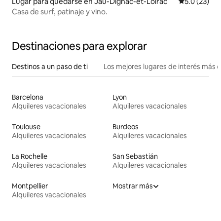
Lugar para quedarse en Jau-Dignac-et-Loirac
Calificación
5.0 (23)
Casa de surf, patinaje y vino.
Destinaciones para explorar
Destinos a un paso de ti
Los mejores lugares de interés más 
Barcelona
Lyon
Alquileres vacacionales
Alquileres vacacionales
Toulouse
Burdeos
Alquileres vacacionales
Alquileres vacacionales
La Rochelle
San Sebastián
Alquileres vacacionales
Alquileres vacacionales
Montpellier
Mostrar más
Alquileres vacacionales