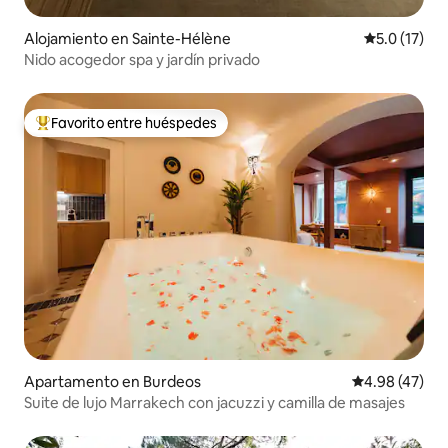
Alojamiento en Sainte-Hélène
Calificación
5.0 (17)
Nido acogedor spa y jardín privado
Favorito entre huéspedes
Favorito entre huéspedes preferido
Apartamento en Burdeos
Calificación 
4.98 (47)
Suite de lujo Marrakech con jacuzzi y camilla de masajes