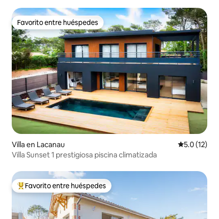
Favorito entre huéspedes
Favorito entre huéspedes
Villa en Lacanau
Calificación
5.0 (12)
Villa Sunset 1 prestigiosa piscina climatizada
Favorito entre huéspedes
Favorito entre huéspedes preferido