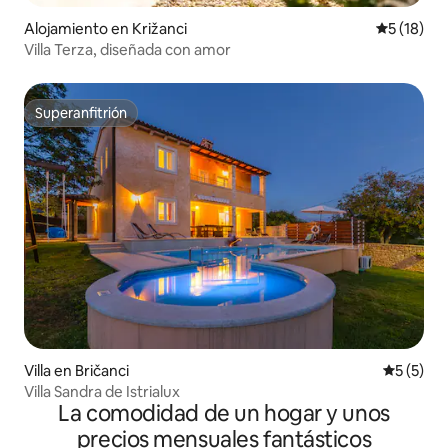
Alojamiento en Križanci
Calificaci
5 (18)
Villa Terza, diseñada con amor
Superanfitrión
Superanfitrión
Villa en Bričanci
Calificac
5 (5)
Villa Sandra de Istrialux
La comodidad de un hogar y unos
precios mensuales fantásticos