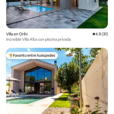
Villa en Orihi
Calificación
4.9 (31)
Increíble Villa Alta con piscina privada
Favorito entre huéspedes
Favorito entre huéspedes preferido