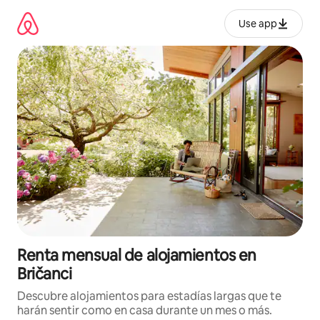
Omite
el
Use app
contenido
Renta mensual de alojamientos en
Bričanci
Descubre alojamientos para estadías largas que te
harán sentir como en casa durante un mes o más.