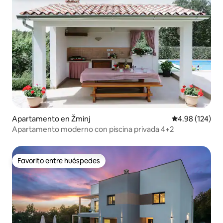
Apartamento en Žminj
Calificación pr
4.98 (124)
Apartamento moderno con piscina privada 4+2
Favorito entre huéspedes
Favorito entre huéspedes