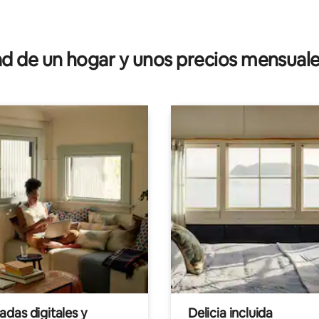
 4.89 de 5, 94 reseñas
 de un hogar y unos precios mensuale
das digitales y
Delicia incluida