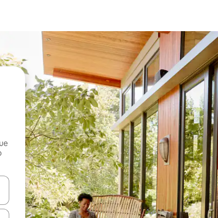
que
o
n las teclas de flecha hacia arriba y hacia abajo o explora con el tact