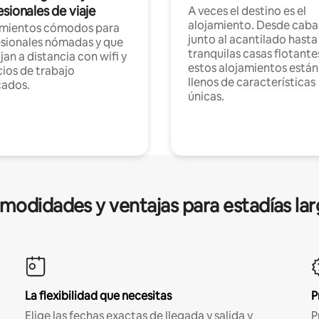
sionales de viaje
A veces el destino es el
alojamiento. Desde caba
amientos cómodos para
junto al acantilado hasta
sionales nómadas y que
tranquilas casas flotante
jan a distancia con wifi y
estos alojamientos están
ios de trabajo
llenos de características
cados.
únicas.
modidades y ventajas para estadías lar
La flexibilidad que necesitas
P
Elige las fechas exactas de llegada y salida y
P