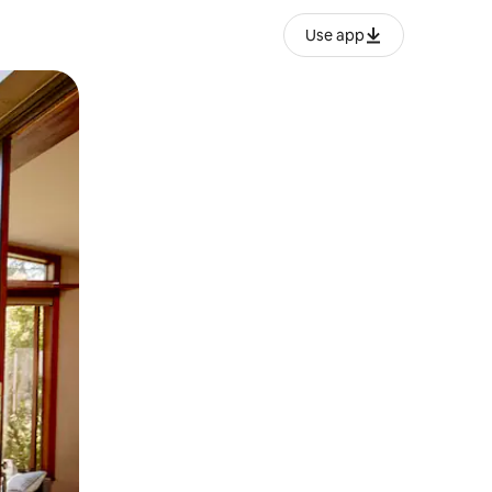
Use app
o o desliza el dedo.