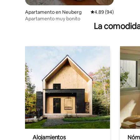
Apartamento en Neuberg
Calificación promedio:
4.89 (94)
Apartamento muy bonito
La comodidad
Alojamientos
Nóma