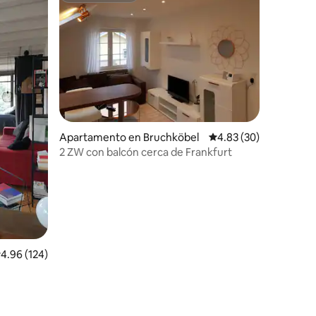
Apartamento en Bruchköbel
Calificación promedio:
4.83 (30)
2 ZW con balcón cerca de Frankfurt
alificación promedio: 4.96 de 5, 124 reseñas
4.96 (124)