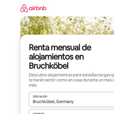
Omite
el
contenido
Renta mensual de
alojamientos en
Bruchköbel
Descubre alojamientos para estadías largas 
te harán sentir como en casa durante un mes 
más.
Ubicación
Cuando los resultados estén disponibles, navega co
Llegada