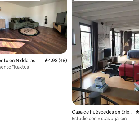
nto en Nidderau
Calificación promedio: 4.98 de 5, 48 reseñas
4.98 (48)
ento "Kaktus"
Casa de huéspedes en Erlen
C
see
Estudio con vistas al jardín