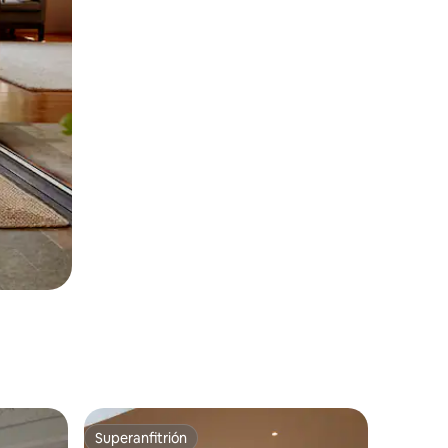
Superanfitrión
rido
Superanfitrión