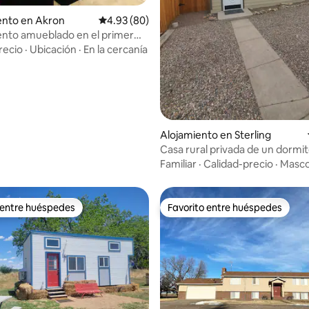
nto en Akron
Calificación promedio: 4.93 de 5, 80 reseñas
4.93 (80)
nto amueblado en el primer
kron, Colorado
recio
·
Ubicación
·
En la cercanía
 4.82 de 5, 11 reseñas
Alojamiento en Sterling
Casa rural privada de un dormit
Familiar
·
Calidad-precio
·
Masco
 entre huéspedes
Favorito entre huéspedes
 entre huéspedes
Favorito entre huéspedes