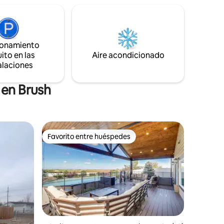
go, su
estancia. Calefacción central y aire
 tranquilo
acondicionado para tu comodidad.
lojarse.
ionamiento
ito en las
Aire acondicionado
alaciones
 en Brush
Favorito entre huéspedes
Favorito entre huéspedes