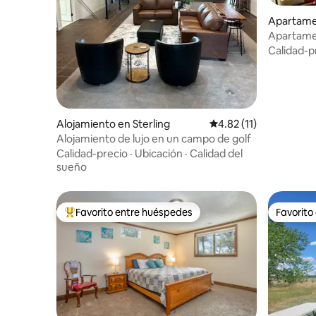
Apartame
Apartame
piso en A
Calidad-p
Alojamiento en Sterling
Calificación promedio:
4.82 (11)
Alojamiento de lujo en un campo de golf
Calidad-precio
·
Ubicación
·
Calidad del
sueño
Favorito entre huéspedes
Favorito
Favorito entre huéspedes preferido
Favorito