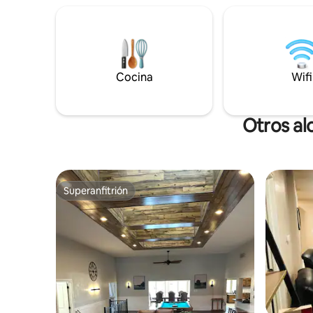
correa. Hay mucho aparcamiento,
cada aspe
incluido espacio para una caravana por
diseñado 
un cargo adicional. Corrales disponibles
verdadera
para caballos por un cargo adicional. A 1
rejuvene
hora de DIA. ¡Cerca de rodeos, esquí,
ubicado a
caza, pesca, graduación universitaria!
Cocina
eventos y 
Wifi
Otros al
Superanfitrión
Superanfitrión