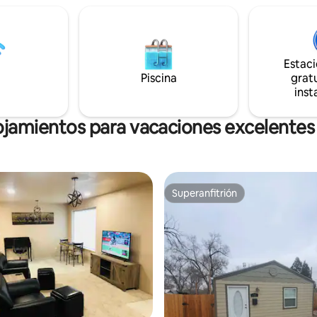
y solo tiene un baño. Sin embar
cto de tu estancia está
carácter distintivo y su entorno
para que tu escapada sea
lo convierten en un lugar
mente tranquila y
verdaderamente especial para a
cedora. Convenientemente
Estac
 una manzana del centro de
el recinto ferial.
Piscina
gratu
inst
ojamientos para vacaciones excelentes
Superanfitrión
Superanfitrión