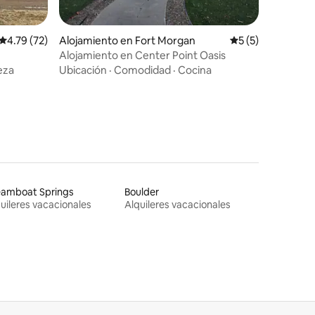
Calificación promedio: 4.79 de 5, 72 reseñas
4.79 (72)
Alojamiento en Fort Morgan
Calificación prom
5 (5)
Alojamiento en Center Point Oasis
eza
Ubicación
·
Comodidad
·
Cocina
eamboat Springs
Boulder
uileres vacacionales
Alquileres vacacionales