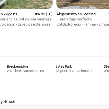
 4.95 de 5, 85 reseñas
en Wiggins
Calificación promedio: 4.89 de 5, 36 reseñas
4.89 (36)
Alojamiento en Sterling
xperiencia rural en una minicasa!
El aterrizaje perfecto
Ubicación
·
Espacios exteriores
Calidad-precio
·
Familiar
·
Limpi
Breckenridge
Estes Park
St
Alquileres vacacionales
Alquileres vacacionales
Alq
ty
Brush