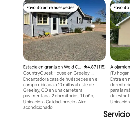
Favorito entre huéspedes
Favorito
Favorito entre huéspedes
Favorito
Estadía en granja en Weld Co
Calificación promedio: 
4.87 (115)
Alojamien
unty
CountryGuest House en Greeley,
¡Tu hogar 
condado de Weld, Colorado
Encantadora casa de huéspedes en el
Entra en 
campo ubicada a 10 millas al este de
dormitori
Greeley, CO en una carretera
para la má
pavimentada. 2 dormitorios, 1 baño,
de estar t
capacidad para 4 personas. Incluye ropa
televisor
Ubicación
·
Calidad-precio
·
Aire
Ubicación
de cama, cocina totalmente equipada
espacio d
acondicionado
(trae tu propia comida), nevera, cocina,
Servici
o reflexio
microondas, cafetera y
acogedor 
lavadora/secadora. Se admiten mascotas
comodida
con depósito, pero deben estar con
una lavan