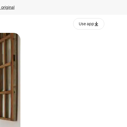
 original
Use app
o o desliza el dedo.