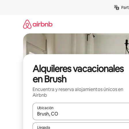
Omite
Part
el
contenido
Alquileres vacacionales
en Brush
Encuentra y reserva alojamientos únicos en
Airbnb
Ubicación
Cuando los resultados estén disponibles, navega co
Llegada