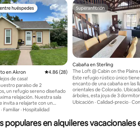
 entre huéspedes
Superanfitrión
 entre huéspedes
Superanfitrión
Cabaña en Sterling
The Loft @ Cabin on the Plains
4.87 de 5, 115 reseñas
to en Akron
Calificación promedio: 4.86 de 5, 28 reseñas
4.86 (28)
Sterling, CO
Este refugio rústico único tiene
lejos de casa!
encanto de una cabaña en las l
nuestro paraíso de 2
orientales de Colorado. Ubicada
os, un refugio sereno diseñado
árboles, esta joya de 3 dormitori
xima relajación. Nuestra sala
baño tiene una gran cantidad d
Ubicación
·
Calidad-precio
·
Com
e invita a relajarte con un
natural. La casa también cuent
 para el entretenimiento y un
·
Familiar
·
Hospitalidad
espacioso loft y espacios de pat
e oficina acogedor para trabajar
perfectos para relajarte y relaja
os populares en alquileres vacacionales 
nar. Saborea las comidas en el
Cerca de NJC, es ideal para fami
comedor y disfruta de la
profesores. Ten en cuenta que 
d de una cocina completa. Con
a la propiedad incluye muchas 
dería para mayor comodidad,