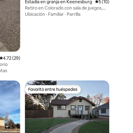
Estadía en granja en Keenesburg
Calificación prome
5 (10)
Retiro en Colorado con sala de juegos,
jacuzzi y piscina
Ubicación
·
Familiar
·
Parrilla
Calificación promedio: 4.72 de 5, 29 reseñas
4.72 (29)
orio
tas
Favorito entre huéspedes
Favorito entre huéspedes