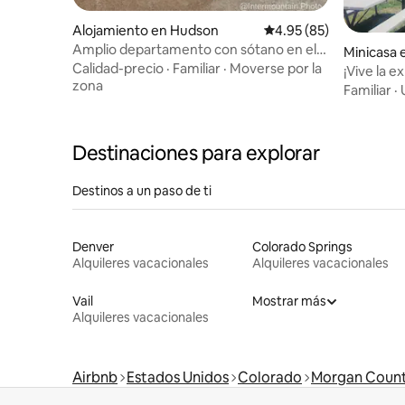
Alojamiento en Hudson
Calificación promedio:
4.95 (85)
Amplio departamento con sótano en el
Minicasa 
campo
Calidad-precio
·
Familiar
·
Moverse por la
¡Vive la e
zona
Familiar
·
Destinaciones para explorar
Destinos a un paso de ti
Denver
Colorado Springs
Alquileres vacacionales
Alquileres vacacionales
Vail
Mostrar más
Alquileres vacacionales
Airbnb
Estados Unidos
Colorado
Morgan Coun