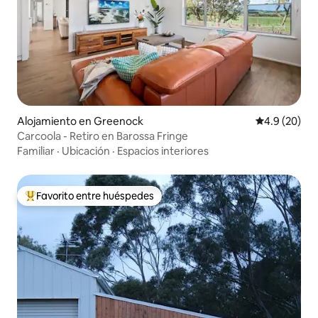
Alojamiento en Greenock
Calificación
4.9 (20)
Carcoola - Retiro en Barossa Fringe
Familiar
·
Ubicación
·
Espacios interiores
Favorito entre huéspedes
Favorito entre huéspedes preferido