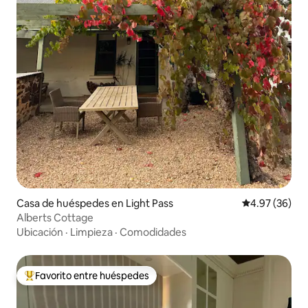
Casa de huéspedes en Light Pass
Calificación p
4.97 (36)
Alberts Cottage
Ubicación
·
Limpieza
·
Comodidades
Favorito entre huéspedes
Favorito entre huéspedes preferido