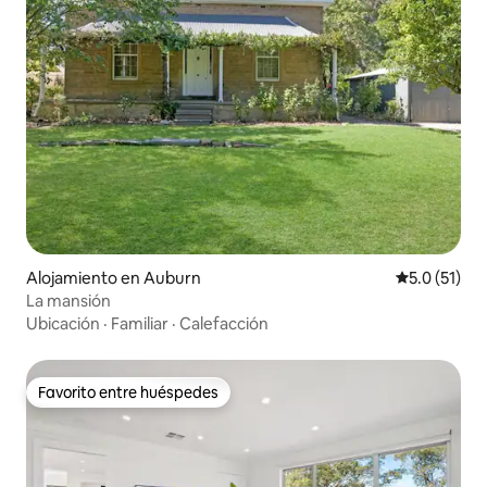
Alojamiento en Auburn
Calificación
5.0 (51)
La mansión
Ubicación
·
Familiar
·
Calefacción
Favorito entre huéspedes
Favorito entre huéspedes