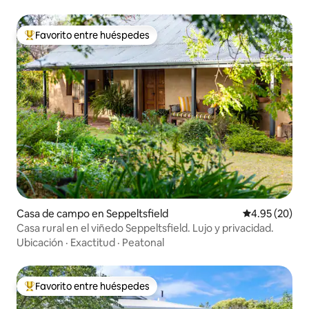
Favorito entre huéspedes
Favorito entre huéspedes preferido
Casa de campo en Seppeltsfield
Calificación p
4.95 (20)
Casa rural en el viñedo Seppeltsfield. Lujo y privacidad.
Ubicación
·
Exactitud
·
Peatonal
Favorito entre huéspedes
Favorito entre huéspedes preferido