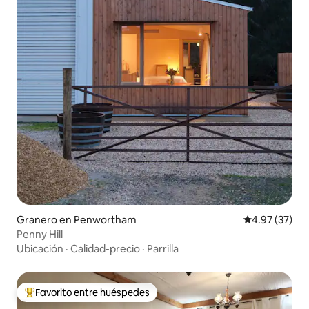
Granero en Penwortham
Calificación 
4.97 (37)
Penny Hill
Ubicación
·
Calidad-precio
·
Parrilla
Favorito entre huéspedes
Favorito entre huéspedes preferido