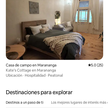
Casa de campo en Marananga
Calificación
5.0 (25)
Kate's Cottage en Marananga
Ubicación
·
Hospitalidad
·
Peatonal
Destinaciones para explorar
Destinos a un paso de ti
Los mejores lugares de interés más 