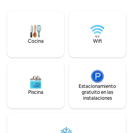
pavo real que vaga
propiedad hermana de Barossa 1900
canguros rescatado
Homestead, estas dos propiedades
ocasional koala y 
juntas tienen capacidad para 18
aves. Disfruta de l
personas. Ofrecemos generosas
terrazas, siéntate 
inclusiones y degustaciones privadas
(durante los meses
con enólogos con cita previa.
en la hamaca.
Cocina
Wifi
Estacionamiento
Piscina
gratuito en las
instalaciones