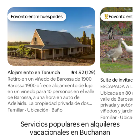
Favorito entre huéspedes
Favorito entre
Favorito entre huéspedes
Favorito entre hu
Alojamiento en Tanunda
Calificación promedio: 4.92 de 5
4.92 (129)
Retiro en un viñedo de Barossa de 1900
Suite de invitados
Barossa 1900 ofrece alojamiento de lujo
tpa
ESCAPADA A LOS
en un viñedo para 10 personas en el valle
WHISTLER
Ubicada en 80 acre
de Barossa, a una hora en auto de
valle de Barossa, e
Adelaida. La propiedad privada de dos
privada y autónom
acres alberga algunas de las uvas
Familiar
·
Ubicación
·
Baño
viñedos y jardines.
Grenache de cultivo en seco más
devuelve a la natu
Familiar
·
Ubicació
antiguas de Barossa y se encuentra a
Servicios populares en alquileres
por viñedos y ma
poca distancia a pie de las puertas de las
por al menos uno 
vacacionales en Buchanan
bodegas, restaurantes, cervecerías y
collies), gansos a
tiendas minoristas de Tanunda. Como