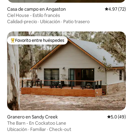
Casa de campo en Angaston
Calificación 
4.97 (72)
Ciel House - Estilo francés
Calidad-precio
·
Ubicación
·
Patio trasero
Favorito entre huéspedes
Favorito entre huéspedes preferido
Granero en Sandy Creek
Calificación
5.0 (49)
The Barn - En Cockatoo Lane
Ubicación
·
Familiar
·
Check-out