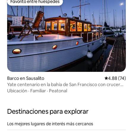
Favorito entre huéspedes
Favorito entre huéspedes
Barco en Sausalito
Calificación p
4.88 (74)
Yate centenario en la bahía de San Francisco con crucero
opcional
Ubicación
·
Familiar
·
Peatonal
Destinaciones para explorar
Los mejores lugares de interés más cercanos