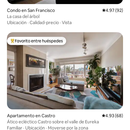
Condo en San Francisco
Calificación p
4.97 (92)
La casa del árbol
Ubicación
·
Calidad-precio
·
Vista
Favorito entre huéspedes
Favorito entre huéspedes preferido
Apartamento en Castro
Calificación p
4.93 (68)
Ático ecléctico Castro sobre el valle de Eureka
Familiar
·
Ubicación
·
Moverse por la zona