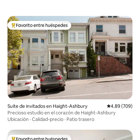
Favorito entre huéspedes
Favorito entre huéspedes preferido
Suite de invitados en Haight-Ashbury
Calificación pr
4.89 (709)
Precioso estudio en el corazón de Haight-Ashbury
Ubicación
·
Calidad-precio
·
Patio trasero
Favorito entre huéspedes