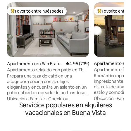
Favorito entre huéspedes
Favorito entre
Favorito entre huéspedes preferido
Favorito entre hu
Apartamento en M
Apartamento en San Franci
Calificación promedio: 4.95 de 5
4.95 (739)
sco
Apartamento flotan
Apartamento relajado con patio en The
Richardson de Saus
Castro
Romántico aparta
Prepara una taza de café en una
impresionantes vist
acogedora cocina con azulejos
disfruta de una es
elegantes y encuentra un asiento en un
estilo y comodida
patio cubierto rodeado de un frondoso
desde tu súper 
jardín. Acurrúcate con un libro en un
Ubicación
·
Familia
Ubicación
·
Familiar
·
Check-out
king o relájate en 
sofá moderno en una sala de estar con
Servicios populares en alquileres
pelícanos ocasiona
pinturas coloridas, una estantería llena
vacacionales en Buena Vista
hidroavión) yendo 
de libros y vigas de madera a la vista. La
perfecto para una
unidad es un apartamento privado
de trabajo o retiro. El puente Gold
debajo de la casa principal con entrada