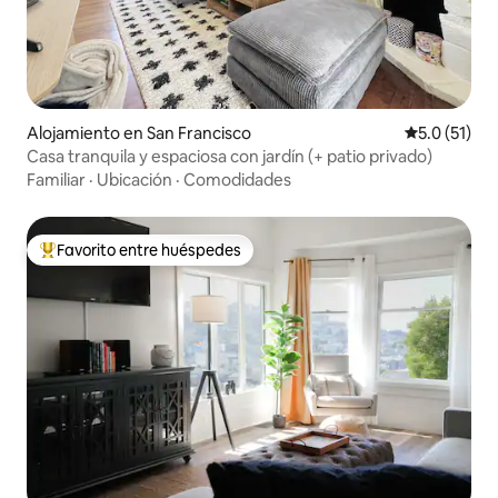
Alojamiento en San Francisco
Calificación
5.0 (51)
Casa tranquila y espaciosa con jardín (+ patio privado)
Familiar
·
Ubicación
·
Comodidades
Favorito entre huéspedes
Favorito entre huéspedes preferido