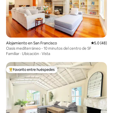
Alojamiento en San Francisco
Calificación
5.0 (48)
Oasis mediterráneo - 10 minutos del centro de SF
Familiar
·
Ubicación
·
Vista
Favorito entre huéspedes
Favorito entre huéspedes preferido