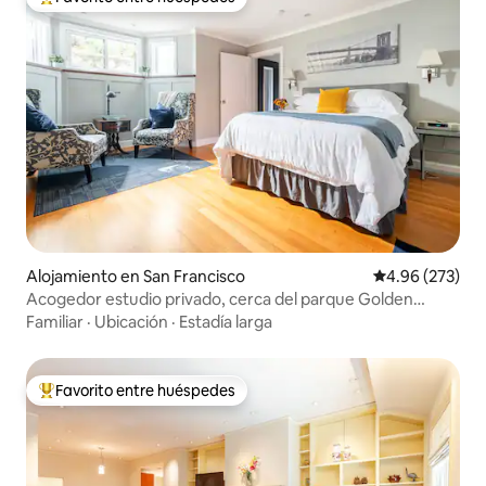
Favorito entre huéspedes preferido
Alojamiento en San Francisco
Calificación pr
4.96 (273)
Acogedor estudio privado, cerca del parque Golden
Gate/USF
Familiar
·
Ubicación
·
Estadía larga
Favorito entre huéspedes
Favorito entre huéspedes preferido