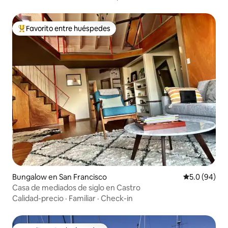
Favorito entre huéspedes
Favorito entre huéspedes preferido
Bungalow en San Francisco
Calificación
5.0 (94)
Casa de mediados de siglo en Castro
Calidad-precio
·
Familiar
·
Check-in