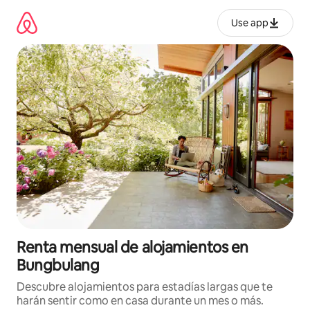
Omite
el
Use app
contenido
Renta mensual de alojamientos en
Bungbulang
Descubre alojamientos para estadías largas que te
harán sentir como en casa durante un mes o más.