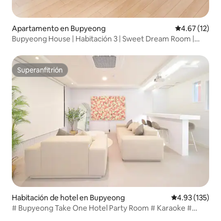
Apartamento en Bupyeong
Calificación 
4.67 (12)
Bupyeong House | Habitación 3 | Sweet Dream Room |
Aparcamiento gratuito
Superanfitrión
Superanfitrión
Habitación de hotel en Bupyeong
Calificación p
4.93 (135)
# Bupyeong Take One Hotel Party Room # Karaoke #
Proyector Beam # Sala de juegos # Salida tardía # 5