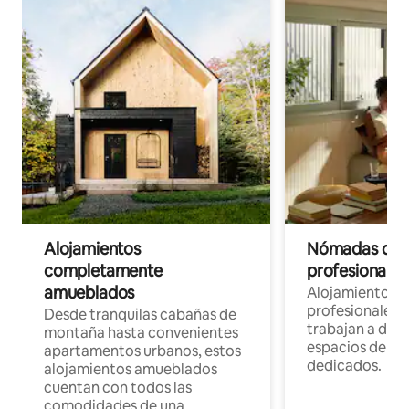
Alojamientos
Nómadas digit
completamente
profesionales 
amueblados
Alojamientos 
profesionales 
Desde tranquilas cabañas de
trabajan a dist
montaña hasta convenientes
espacios de tr
apartamentos urbanos, estos
dedicados.
alojamientos amueblados
cuentan con todos las
comodidades de una