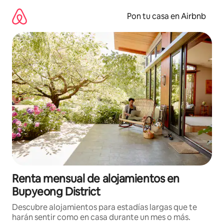
Omite
el
Pon tu casa en Airbnb
contenido
Renta mensual de alojamientos en
Bupyeong District
Descubre alojamientos para estadías largas que te
harán sentir como en casa durante un mes o más.