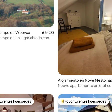
campo en Vrbovce
Calificación promedio: 5 de 5, 23 reseñas
5 (23)
io: 5 de 5, 12 reseñas
ampo en un lugar aislado con
Alojamiento en Nové Mesto na
áhom
Nuevo apartamento en el ático
casa familiar (5 personas)
ito entre huéspedes
Favorito entre huéspedes
 entre huéspedes preferido
Favorito entre huéspedes prefe