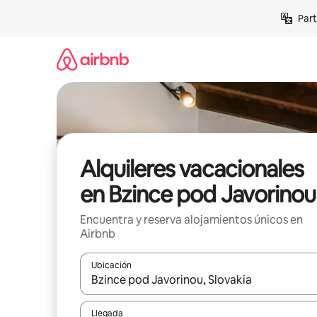
Omite
Part
el
contenido
Alquileres vacacionales
en Bzince pod Javorinou
Encuentra y reserva alojamientos únicos en
Airbnb
Ubicación
Cuando los resultados estén disponibles, navega co
Llegada