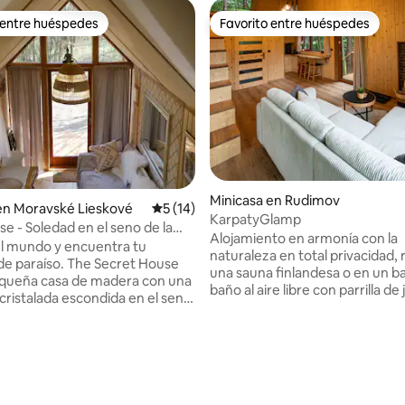
 entre huéspedes
Favorito entre huéspedes
 entre huéspedes
Favorito entre huéspedes
Minicasa en Rudimov
en Moravské Lieskové
Calificación promedio: 5 de 5, 14 reseñas
5 (14)
KarpatyGlamp
se - Soledad en el seno de la
Alojamiento en armonía con la
a.
l mundo y encuentra tu
naturaleza en total privacidad, 
de paraíso. The Secret House
una sauna finlandesa o en un ba
equeña casa de madera con una
baño al aire libre con parrilla de 
cristalada escondida en el seno
la noche, puedes experimentar
raleza, lejos del ajetreo y el
romance junto a la chimenea ca
a señal y el estrés. Ideal para
ver las estrellas en la terraza el
olitarios, amantes de la
io: 5 de 5, 20 reseñas
acogedor interior ofrece una c
a o personas cansadas de la
totalmente equipada con una e
 anhelan la paz, ralentizar y
que incluye platos, hervidor elé
 Se encuentra en la