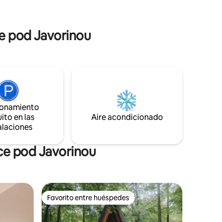
oro con
con parrilla, chimenea y vistas al bosque
es con la
que rodea la casa, y muchos detalles que
también
creemos que harán que su estancia con
ce pod Javorinou
nosotros sea más agradable.
ionamiento
ito en las
Aire acondicionado
alaciones
ce pod Javorinou
Favorito entre huéspedes
Favorito entre huéspedes