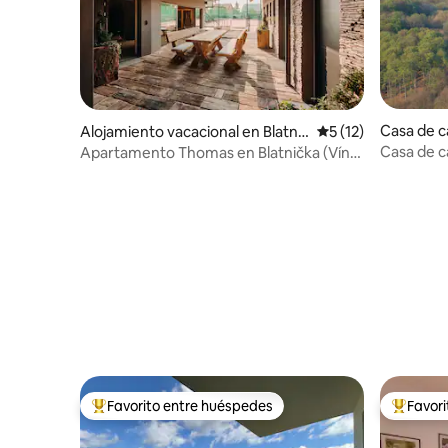
Casa de 
Alojamiento vacacional en Blatnič
Calificación promed
5 (12)
ka
Casa de c
Apartamento Thomas en Blatnička (Víno
piscina
Hruška)
Favorito entre huéspedes
Favor
Favorito entre huéspedes preferido
Favorito