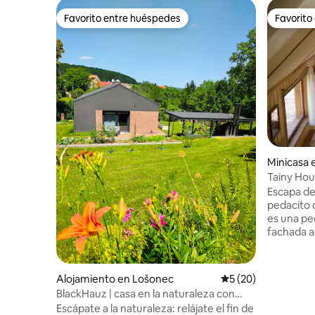
Favorito entre huéspedes
Favorito
Favorito entre huéspedes
Favorito
Minicasa 
Tainy Hou
naturalez
Escapa de
pedacito 
es una p
fachada a
de la natu
bullicio, l
parejas, s
Alojamiento en Lošonec
Calificación promed
5 (20)
naturalez
BlackHauz | casa en la naturaleza con
ciudad que
bañera | Pequeños Cárpatos
Escápate a la naturaleza: relájate el fin de
volver a sí mismos.