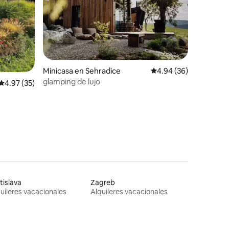
Minicasa en Sehradice
Calificación promedio:
4.94 (36)
glamping de lujo
Calificación promedio: 4.97 de 5, 35 reseñas
4.97 (35)
tislava
Zagreb
uileres vacacionales
Alquileres vacacionales