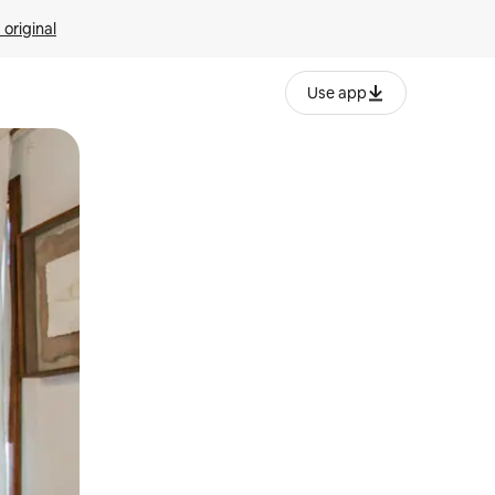
 original
Use app
o o desliza el dedo.