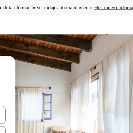
e de la información se tradujo automáticamente. 
Mostrar en el idioma
n las teclas de flecha hacia arriba y hacia abajo o explora con el tact