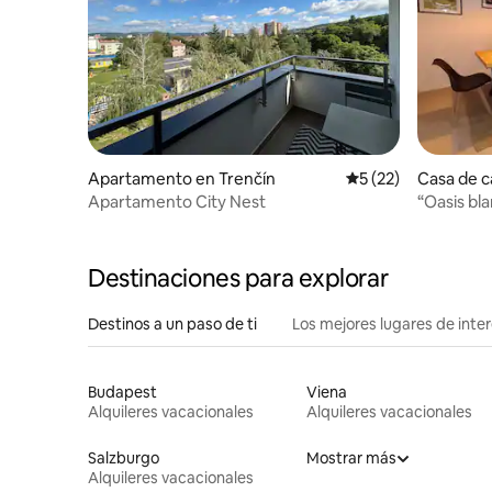
Apartamento en Trenčín
Calificación promed
5 (22)
Casa de 
Apartamento City Nest
“Oasis bla
castillo d
Destinaciones para explorar
Destinos a un paso de ti
Los mejores lugares de int
Budapest
Viena
Alquileres vacacionales
Alquileres vacacionales
Salzburgo
Mostrar más
Alquileres vacacionales