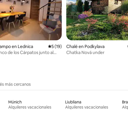
io: 5 de 5, 22 reseñas
campo en Lednica
Calificación promedio: 5 de 5, 19 reseñas
5 (19)
Chalé en Podkylava
nco de los Cárpatos junto al
Chatka Nová under
e Lednica”
erés más cercanos
Múnich
Liubliana
Bra
Alquileres vacacionales
Alquileres vacacionales
Alq