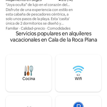
una de las urbaniz
“Joya oculta” de lujo en el corazón del
en auge de Tarragona. Tranq
casco antiguo, con capacidad para
Disfrute de una experiencia con estilo en
garantizada y vistas a
5 personas
esta cabaña de pescadores céntrica, a
ambiente intimo y
solo unos pasos de la playa. Esta 'casita'
comunicada por t
única de 2 dormitorios se diseñó y
Tarragona.
decoró con los más altos estándares.
Familiar
·
Calidad-precio
·
Comodidades
Prestamos mucha atención a los detalles
Servicios populares en alquileres
para ofrecer una estancia perfecta. Esta
vacacionales en Cala de la Roca Plana
casa de dos niveles cuenta con un
dormitorio doble con baño en la planta
baja y un dormitorio principal con baño y
vistas al impresionante patio privado en
el nivel superior. Cocina totalmente
equipada, sala de estar grande, patio
privado, parrilla y lugar de
estacionamiento.
Cocina
Wifi