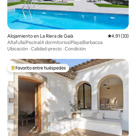
Alojamiento en La Riera de Gaià
Calificación 
4.91 (33)
Altafulla|Piscina|4 dormitorios|Playa|Barbacoa
Ubicación
·
Calidad-precio
·
Condición
Favorito entre huéspedes
Favorito entre huéspedes preferido