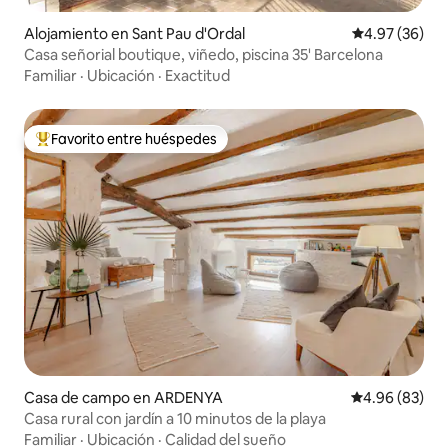
Alojamiento en Sant Pau d'Ordal
Calificación p
4.97 (36)
Casa señorial boutique, viñedo, piscina 35' Barcelona
Familiar
·
Ubicación
·
Exactitud
Favorito entre huéspedes
Favorito entre huéspedes preferido
Casa de campo en ARDENYA
Calificación p
4.96 (83)
Casa rural con jardín a 10 minutos de la playa
Familiar
·
Ubicación
·
Calidad del sueño