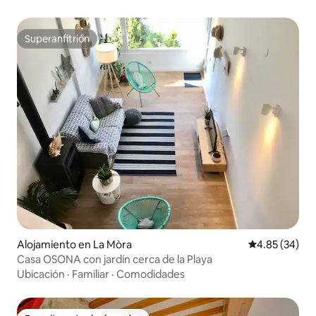
Superanfitrión
Superanfitrión
Alojamiento en La Mòra
Calificación p
4.85 (34)
Casa OSONA con jardín cerca de la Playa
Ubicación
·
Familiar
·
Comodidades