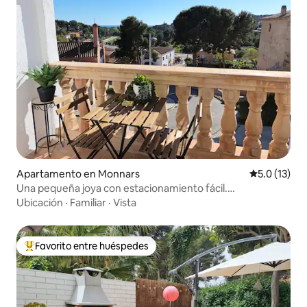
Apartamento en Monnars
Calificación
5.0 (13)
Una pequeña joya con estacionamiento fácil.
Apartamento La Pubilla
Ubicación
·
Familiar
·
Vista
Favorito entre huéspedes
Favorito entre huéspedes preferido