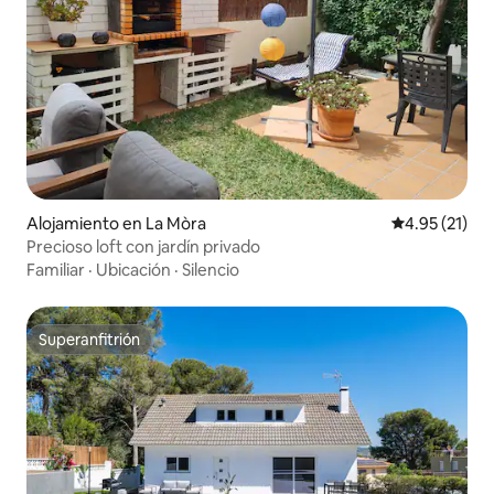
Alojamiento en La Mòra
Calificación 
4.95 (21)
Precioso loft con jardín privado
Familiar
·
Ubicación
·
Silencio
Superanfitrión
Superanfitrión