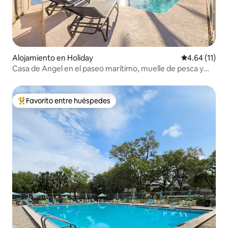
Alojamiento en Holiday
Calificación 
4.64 (11)
Casa de Angel en el paseo marítimo, muelle de pesca y
piscina climatizada
Favorito entre huéspedes
Favorito entre huéspedes preferido