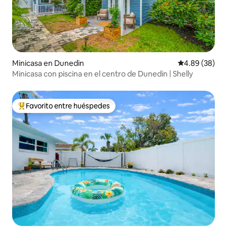
Minicasa en Dunedin
Calificación p
4.89 (38)
Minicasa con piscina en el centro de Dunedin | Shelly
Favorito entre huéspedes
Favorito entre huéspedes preferido