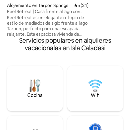
alojamiento. - Esp
Alojamiento en Tarpon Springs
Calificación promedio: 5 de 
5 (24)
designado. - Se a
Reel Retreat | Casa frente al lago con
Patio privado vall
jacuzzi
gratuito para 2 co
Reel Retreat es un elegante refugio de
Ubicación céntrica
estilo de mediados de siglo frente al lago
Tampa, St. Pete's,
Tarpon, perfecto para una escapada
Dunedin). - A 11 mi
relajante. Esta espaciosa vivienda de
Servicios populares en alquileres
eventos Ruth Ecke
3 dormitorios y 2 baños cuenta con una
impecable. - Zona
distribución abierta, una zona de juegos
vacacionales en Isla Caladesi
y espacios cuidadosamente diseñados.
Disfrute de las impresionantes vistas al
lago, relájese en la terraza panorámica,
sumérjase en el jacuzzi o reúnase junto a
la chimenea exterior. Con hamaca,
parrilla y acceso al muelle, es el lugar
perfecto para disfrutar de mañanas
tranquilas y atardeceres
impresionantes. Hay 2 kayaks en la
Cocina
Wifi
propiedad para usar en el lago. ¡Venga a
hospedarse con nosotros para un
verdadero descanso!