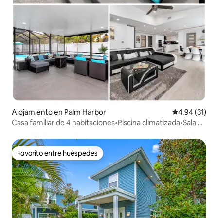
Alojamiento en Palm Harbor
Calificación 
4.94 (31)
Casa familiar de 4 habitaciones•Piscina climatizada•Sala de
juegos•Cerca de playas
Favorito entre huéspedes
Favorito entre huéspedes