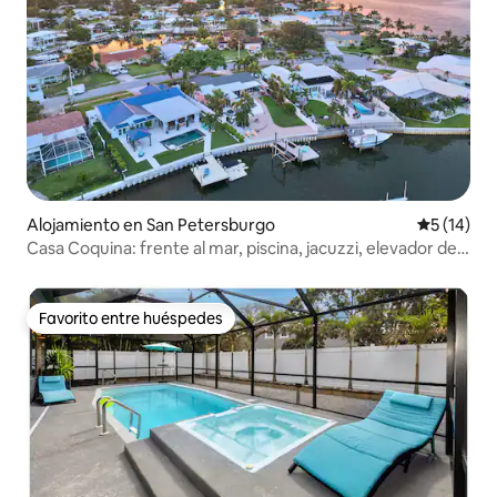
Alojamiento en San Petersburgo
Calificaci
5 (14)
Casa Coquina: frente al mar, piscina, jacuzzi, elevador de
barcos
Favorito entre huéspedes
Favorito entre huéspedes