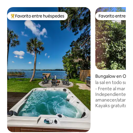
Favorito entre huéspedes
Favorito entre h
Favorito entre huéspedes preferido
Favorito entre h
Bungalow en Old
la sal en todo su 
- Frente al mar esti
Independiente. - Ja
amanecer/atardece
Kayaks gratuitos. 
YouTube. - Televis
pulgadas. - Ampli
tamaño king, vesti
plana. - Lavadora 