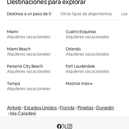
Destinaciones para explorar
Destinos a un paso de ti
Otros tipos de alojamientos
Los 
Miami
Cuatro Esquinas
Alquileres vacacionales
Alquileres vacacionales
Miami Beach
Orlando
Alquileres vacacionales
Alquileres vacacionales
Panama City Beach
Fort Lauderdale
Alquileres vacacionales
Alquileres vacacionales
Tampa
Mostrar más
Alquileres vacacionales
Airbnb
Estados Unidos
Florida
Pinellas
Dunedin
Isla Caladesi