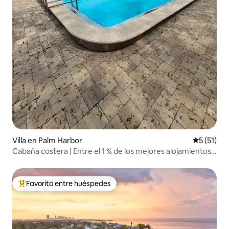
Villa en Palm Harbor
Calificaci
5 (51)
Cabaña costera | Entre el 1 % de los mejores alojamientos
de Airbnb en todo el mundo
Favorito entre huéspedes
Favorito entre huéspedes preferido