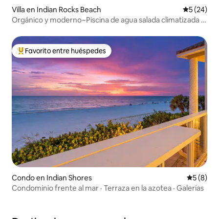
Villa en Indian Rocks Beach
Calificaci
5 (24)
Orgánico y moderno~Piscina de agua salada climatizada a
90°~A 2 pasos de la playa
Favorito entre huéspedes
Favorito entre huéspedes preferido
Condo en Indian Shores
Calificac
5 (8)
Condominio frente al mar · Terraza en la azotea · Galerías