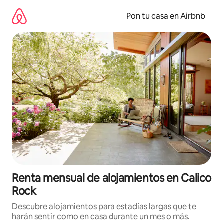
Omite
el
Pon tu casa en Airbnb
contenido
Renta mensual de alojamientos en Calico
Rock
Descubre alojamientos para estadías largas que te
harán sentir como en casa durante un mes o más.