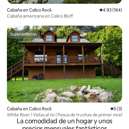
Cabaña en Calico Rock
Calificación pr
4.93 (164)
Cabaña americana en Calico Bluff
Superanfitrión
Superanfitrión
Cabaña en Calico Rock
Calificac
5 (3)
White River | Vistas al río | Pesca de truchas de primer nivel
La comodidad de un hogar y unos
precios mensuales fantásticos