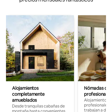
Alojamientos
Nómadas digit
completamente
profesionales 
amueblados
Alojamientos 
profesionales 
Desde tranquilas cabañas de
trabajan a dist
montaña hasta convenientes