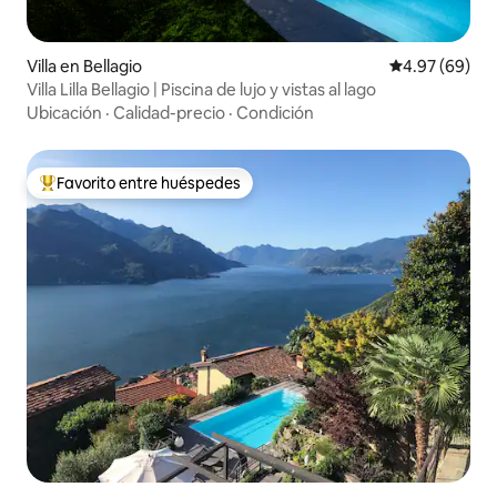
Villa en Bellagio
Calificación p
4.97 (69)
Villa Lilla Bellagio | Piscina de lujo y vistas al lago
Ubicación
·
Calidad-precio
·
Condición
Favorito entre huéspedes
Favorito entre huéspedes preferido