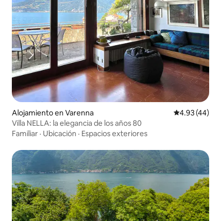
Alojamiento en Varenna
Calificación 
4.93 (44)
Villa NELLA: la elegancia de los años 80
Familiar
·
Ubicación
·
Espacios exteriores