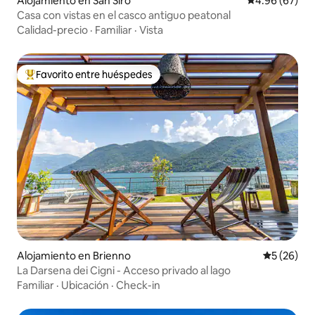
Alojamiento en San Siro
Calificación p
4.96 (67)
Casa con vistas en el casco antiguo peatonal
Calidad-precio
·
Familiar
·
Vista
Favorito entre huéspedes
Favorito entre huéspedes preferido
Alojamiento en Brienno
Calificaci
5 (26)
La Darsena dei Cigni - Acceso privado al lago
Familiar
·
Ubicación
·
Check-in