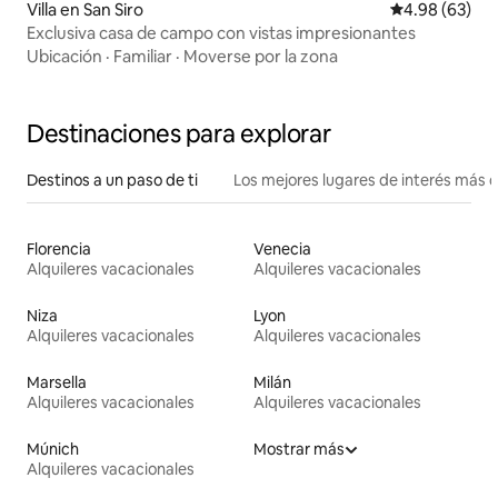
Villa en San Siro
Calificación p
4.98 (63)
Exclusiva casa de campo con vistas impresionantes
Ubicación
·
Familiar
·
Moverse por la zona
Destinaciones para explorar
Destinos a un paso de ti
Los mejores lugares de interés más 
Florencia
Venecia
Alquileres vacacionales
Alquileres vacacionales
Niza
Lyon
Alquileres vacacionales
Alquileres vacacionales
Marsella
Milán
Alquileres vacacionales
Alquileres vacacionales
Múnich
Mostrar más
Alquileres vacacionales