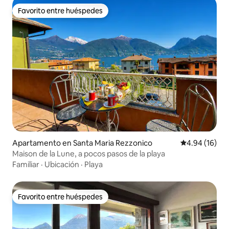
Favorito entre huéspedes
Favorito entre huéspedes
Apartamento en Santa Maria Rezzonico
Calificación 
4.94 (16)
Maison de la Lune, a pocos pasos de la playa
Familiar
·
Ubicación
·
Playa
Favorito entre huéspedes
Favorito entre huéspedes