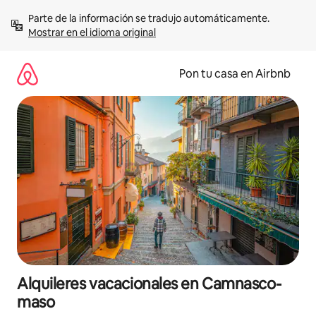
Omite
Parte de la información se tradujo automáticamente. 
el
Mostrar en el idioma original
contenido
Pon tu casa en Airbnb
Alquileres vacacionales en Camnasco-
maso