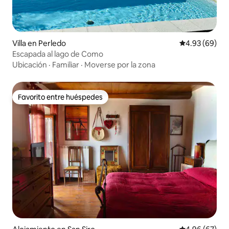
Villa en Perledo
Calificación p
4.93 (69)
Escapada al lago de Como
Ubicación
·
Familiar
·
Moverse por la zona
Favorito entre huéspedes
Favorito entre huéspedes