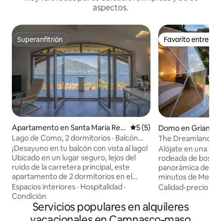
aspectos.
Superanfitrión
Favorito entre h
Superanfitrión
Favorito entre h
Apartamento en Santa Maria Rez
Calificación promedio: 5 de
5 (5)
Domo en Griante
zonico
Lago de Como, 2 dormitorios · Balcón
The Dreamland Bub
con vista al lago
Lago de Como
¡Desayuno en tu balcón con vista al lago!
Alójate en una cú
Ubicado en un lugar seguro, lejos del
rodeada de bosque
ruido de la carretera principal, este
panorámica de Bell
apartamento de 2 dormitorios en el
minutos de Menag
último piso es tu tranquilo punto de
Dreamland Bubble
Espacios interiores
·
Hospitalidad
·
Calidad-precio
·
Ub
partida en el lago de Como. Tiene
privacidad y una 
Condición
capacidad para 5 huéspedes y cuenta
Servicios populares en alquileres
verdaderamente i
con aire acondicionado, Wi-Fi rápido y
naturaleza. Total
vacacionales en Camnasco-maso