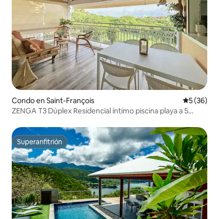
Condo en Saint-François
Calificaci
5 (36)
ZENGA T3 Dúplex Residencial íntimo piscina playa a 5
minutos
Superanfitrión
Superanfitrión