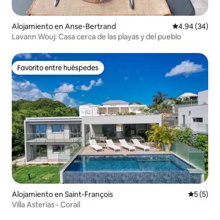
Alojamiento en Anse-Bertrand
Calificación p
4.94 (34)
Lavann Wouj: Casa cerca de las playas y del pueblo
Favorito entre huéspedes
Favorito entre huéspedes
Alojamiento en Saint-François
Calificac
5 (5)
Villa Asterias - Corail