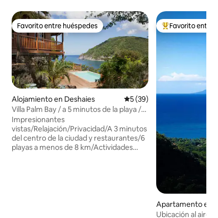
Favorito entre huéspedes
Favorito entre
Favorito entre huéspedes
Favorito entre hu
Alojamiento en Deshaies
Calificación promedio: 5 de 
5 (39)
Villa Palm Bay / a 5 minutos de la playa /
Vista panorámica
Impresionantes
vistas/Relajación/Privacidad/A 3 minutos
del centro de la ciudad y restaurantes/6
playas a menos de 8 km/Actividades
cercanas/Cama tamaño king/Ropa de
cama de calidad/Experimenta el mejor
estilo de vida isleño. Otros servicios y
comodidades: √ Almacenamiento de
equipaje en el momento del
registro/salida √ Elección entre llegada
Apartamento en D
autónoma o llegada VIP. √ Wifi junto a la
Ubicación al aire li