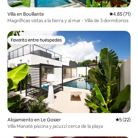
Villa en Bouillante
Calificación 
4.85 (71)
Magníficas vistas a la tierra y al mar - Villa de 3 dormitorios
Favorito entre huéspedes
Favorito entre huéspedes
Alojamiento en Le Gosier
Calificaci
5 (22)
Villa Manaté piscina y jacuzzi cerca de la playa