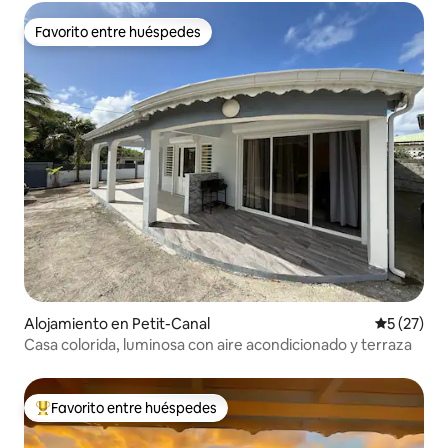
Favorito entre huéspedes
Favorito entre huéspedes
Alojamiento en Petit-Canal
Calificaci
5 (27)
Casa colorida, luminosa con aire acondicionado y terraza
Favorito entre huéspedes
Favorito entre huéspedes preferido