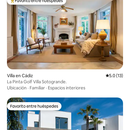
Favorito entre huéspedes
Favorito entre huéspedes preferido
Villa en Cádiz
Calificación
5.0 (13)
La Pinta Golf Villa Sotogrande.
Ubicación
·
Familiar
·
Espacios interiores
Favorito entre huéspedes
Favorito entre huéspedes