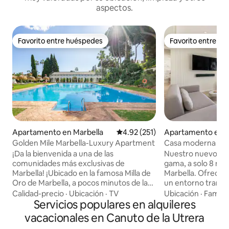
aspectos.
Favorito entre huéspedes
Favorito entre h
Favorito entre huéspedes
Favorito entre h
Apartamento en Marbella
Calificación promedio: 4.92 de 5
4.92 (251)
Apartamento en M
Golden Mile Marbella-Luxury Apartment
Casa moderna de 
con spa y vistas al
¡Da la bienvenida a una de las
Nuestro nuevo ap
comunidades más exclusivas de
gama, a solo 8 min
Marbella! ¡Ubicado en la famosa Milla de
Marbella. Ofrece v
Oro de Marbella, a pocos minutos de la
un entorno tranqui
playa, Marbella Club+Puente Romano,
vacaciones en Esp
Calidad-precio
·
Ubicación
·
TV
Ubicación
·
Familia
los mejores restaurantes, Puerto Banús,
Servicios populares en alquileres
tiene elegancia es
golf y mucho más! ¡Este lujoso+moderno
limpias, tonos neu
vacacionales en Canuto de la Utrera
2 dormitorios y 2 baños, cocina culinaria,
minimalista, crea