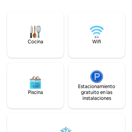
terrazas, terrazas, terrazas, aire
luminoso y sofisti
acondicionado, aire acondicionado y
inolvidable. Nues
acabados de diseño! Este apartamento
acceder al spa con
es perfecto para tus vacaciones en
sauna y gimnasio, 
Marbella. ¡Seguridad comunitaria las 24
fantásticas vistas 
horas, 4 piscinas comunitarias, 2 canchas
bien equipado con
de tenis, 2 canchas de remo y
línea y la casa cl
restaurante! ¡Todo ubicado en un
social a la estancia
Cocina
Wifi
entorno de jardín andaluz galardonado!
Estacionamiento
Piscina
gratuito en las
instalaciones