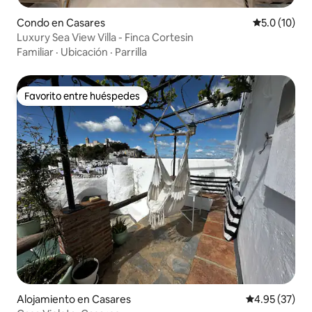
Condo en Casares
Calificación
5.0 (10)
Luxury Sea View Villa - Finca Cortesin
Familiar
·
Ubicación
·
Parrilla
Favorito entre huéspedes
Favorito entre huéspedes
Alojamiento en Casares
Calificación 
4.95 (37)