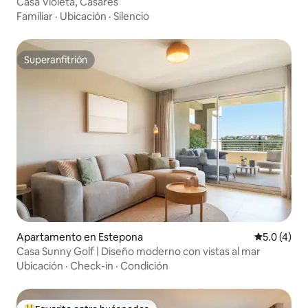
Casa Violeta, Casares
Familiar
·
Ubicación
·
Silencio
Superanfitrión
Superanfitrión
Apartamento en Estepona
Calificació
5.0 (4)
Casa Sunny Golf | Diseño moderno con vistas al mar
Ubicación
·
Check-in
·
Condición