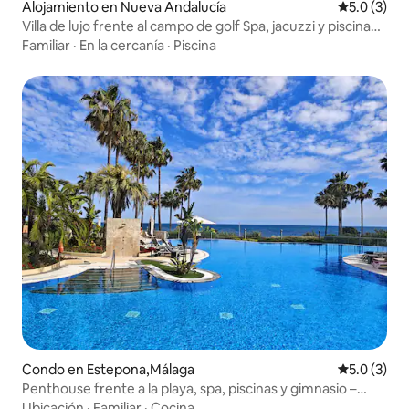
Alojamiento en Nueva Andalucía
Calificació
5.0 (3)
Villa de lujo frente al campo de golf Spa, jacuzzi y piscina
climatizada
Familiar
·
En la cercanía
·
Piscina
Condo en Estepona,Málaga
Calificació
5.0 (3)
Penthouse frente a la playa, spa, piscinas y gimnasio –
EHHouse
Ubicación
·
Familiar
·
Cocina