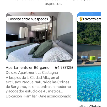
aspectos.
Favorito entre huéspedes
Favorito entre
Favorito entre huéspedes
Favorito entre hu
Apartamento en Bérgamo
Calificación promedio: 4.93 de 5
4.93 (125)
Deluxe Apartment La Castagna
A los pies de la Ciudad Alta, en el
exclusivo Parque Natural de las Colinas
de Bérgamo, se encuentra un moderno
y acogedor estudio de 45 metros
cuadrados con una gran zona exterior
Ubicación
·
Familiar
·
Aire acondicionado
amueblada, donde podrás relajarte y
disfrutar de fabulosas puestas de sol. El
Loft en Olgiate M