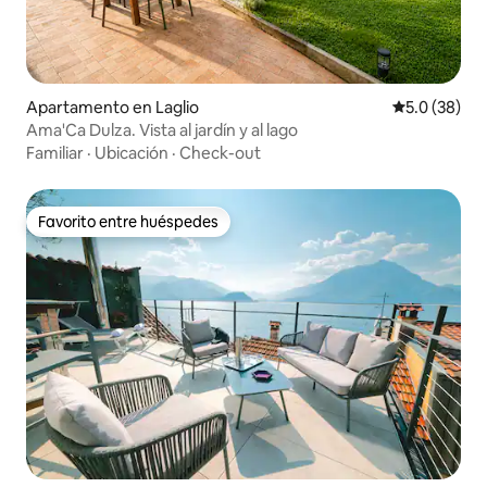
Apartamento en Laglio
Calificación
5.0 (38)
Ama'Ca Dulza. Vista al jardín y al lago
Familiar
·
Ubicación
·
Check-out
Favorito entre huéspedes
Favorito entre huéspedes