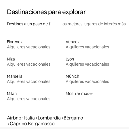
Destinaciones para explorar
Destinos a un paso de ti
Los mejores lugares de interés más 
Florencia
Venecia
Alquileres vacacionales
Alquileres vacacionales
Niza
Lyon
Alquileres vacacionales
Alquileres vacacionales
Marsella
Múnich
Alquileres vacacionales
Alquileres vacacionales
Milán
Mostrar más
Alquileres vacacionales
Airbnb
Italia
Lombardía
Bérgamo
Caprino Bergamasco