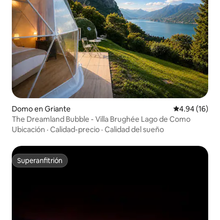
Domo en Griante
Calificación 
4.94 (16)
The Dreamland Bubble - Villa Brughée Lago de Como
Ubicación
·
Calidad-precio
·
Calidad del sueño
Superanfitrión
Superanfitrión