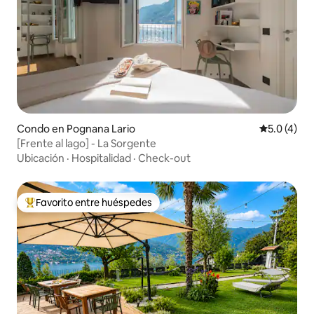
Condo en Pognana Lario
Calificació
5.0 (4)
[Frente al lago] - La Sorgente
Ubicación
·
Hospitalidad
·
Check-out
Favorito entre huéspedes
Favorito entre huéspedes preferido