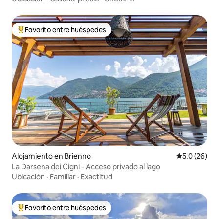
Favorito entre huéspedes
Favorito entre huéspedes preferido
Alojamiento en Brienno
Calificación
5.0 (26)
La Darsena dei Cigni - Acceso privado al lago
Ubicación
·
Familiar
·
Exactitud
Favorito entre huéspedes
Favorito entre huéspedes preferido