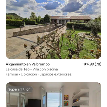
Alojamiento en Valbrembo
Calificación p
4.99 (78)
La casa de Teo - Villa con piscina
Familiar
·
Ubicación
·
Espacios exteriores
Superanfitrión
Superanfitrión