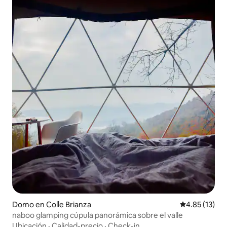
Domo en Colle Brianza
Calificación 
4.85 (13)
naboo glamping cúpula panorámica sobre el valle
Ubicación
·
Calidad-precio
·
Check-in