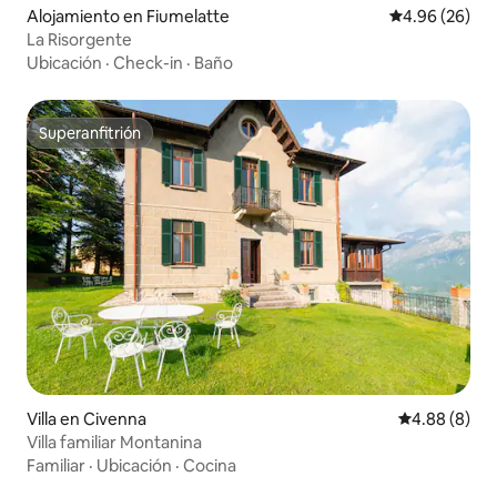
Alojamiento en Fiumelatte
Calificación p
4.96 (26)
La Risorgente
Ubicación
·
Check-in
·
Baño
Superanfitrión
Superanfitrión
Villa en Civenna
Calificación 
4.88 (8)
Villa familiar Montanina
Familiar
·
Ubicación
·
Cocina