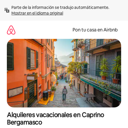
Omite
Parte de la información se tradujo automáticamente. 
el
Mostrar en el idioma original
contenido
Pon tu casa en Airbnb
Alquileres vacacionales en Caprino
Bergamasco